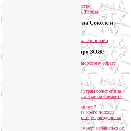
Приглашаем на йогу для лица на Соколе и
онлайн
Загляните на мой новый сайт про ЗОЖ!
Популярные записи
Марджариасана для тех, у кого по утрам болит спина
Почему дорогой крем не работает, а 3 микроэлемента
для кожи творят чудеса?
Дыхание Уджайи: бодрит или усыпляет?
SmartYoga для лица: преимущества моего подхода
Агнисара Дхаути: «внутренний костёр» для здоровья
пищеварения и тонуса тела
Самомассаж пальцев рук и ног поможет избавиться от