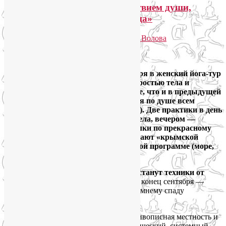
Йога-тур «В Крым за спокойствием души,
бодростью тела и красотой лица»
Опубликовано
26.06.2019
автором
Лия Волова
Ответить
Google
Друзья, приглашаю с 21 по 29 сентября в женский йога-тур
«В Крым за спокойствием души, бодростью тела и
красотой лица». Формат будет тот же, что и в предыдущей
поездке
на Розу-Хутор
— он пришёлся по душе всем
участникам (
тут мой отчет и отзывы
). Две практики в день
по полтора часа: утром — йога для тела, вечером —
гимнастика для лица. Днём — прогулки по прекрасному
Зеленогорью, которое недаром называют «крымской
Швейцарией», или отдых по свободной программе (море,
экскурсии и др.).
Изюминкой этого йога тура в Крым станут техники от
хронической усталости и упадка сил
: конец сентября —
самое время подготовиться к осенне-зимнему спаду
самочувствия и настроения.
Регулярные занятия, знергетика гор, живописная местность и
душевная компания создадут синергетический, системный