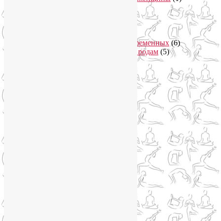
Йога в Завидово
(1)
Йога в Москва-Сити
(2)
Йога для женщин
(29)
Йога для беременных
(11)
Онлайн курсы для беременных
(6)
Онлайн подготовка к родам
(5)
Йога для здоровья
(67)
Йога для лица
(19)
Самомассаж лица
(3)
Йога для мужчин
(5)
Йога для похудения
(12)
Йога как система
(27)
Медитация
(6)
Мудры
(4)
Йога на Соколе
(4)
Йога онлайн
(1)
Йога туры
(13)
Йога туры 2019
(4)
Отзывы об Индии
(1)
Йога Фото Асаны
(3)
Йогатерапия
(83)
Ароматерапия
(1)
Йога для коленей
(3)
Йога для спины
(15)
Как сохранить молодость
(12)