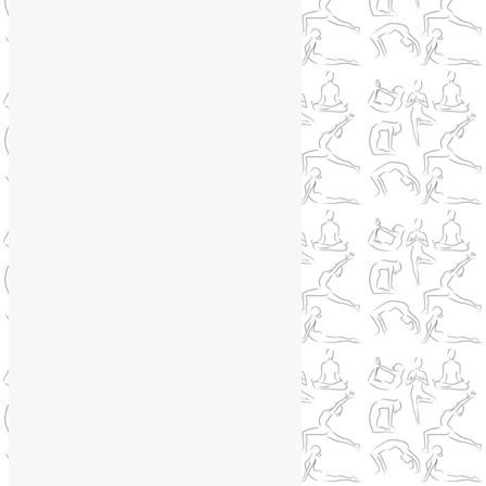
Книги о йоге
(1)
Коронавирус
(1)
Корпоративная йога
(1)
Лекции о здоровье
(2)
Метеозависимость
(1)
Мужское здоровье
(1)
Натуропатия
(2)
Нейрографика
(6)
Курсы нейрографики
(2)
Обучение нейрографике
(2)
Цветотерапия
(1)
Нетрадиционная медицина
(4)
Новости
(21)
Новости медицины
(6)
Нутрициология
(1)
Очищение организма
(4)
Очищение кишечника
(2)
Пранаяма
(15)
Психосоматика
(2)
Разное
(5)
Регрессионная терапия
(1)
Самомассаж
(1)
Секреты похудения
(2)
Семинары по йоге
(19)