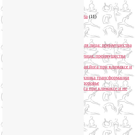
Советы туристам
(3)
Тренировки онлайн
(1)
Философия йоги
(7)
Энергетика человека и тонкие тела
(11)
Энергетические практики
(1)
Общение
Лия Волова
к записи
SmartYoga для лица: преимущества
моего подхода
Надежда
к записи
SmartYoga для лица: преимущества
моего подхода
Лия Волова
к записи
Гормональная йога при климаксе и
не только
Лия Волова
к записи
Даосская техника трансформации
сексуальной энергии в женское здоровье
Ирина
к записи
Гормональная йога при климаксе и не
только
Сайт работает на WordPress
Phone
Telegram
WhatsApp
WhatsApp
+79250568266