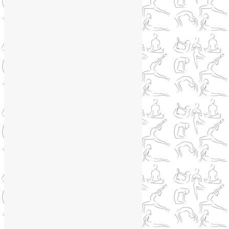
Phone
+79250568266
Telegram
@Liya_Volova