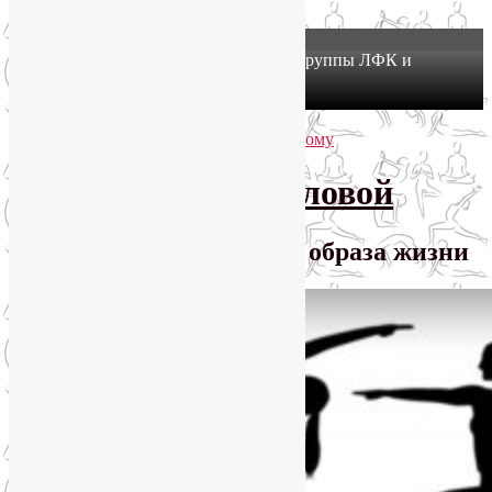
X
Йогатерапия в Москве: приглашаем в группы ЛФК и
оздоровительной йоги на Соколе!
Узнать подробнее
Перейти к основному содержимому
Перейти к дополнительному содержимому
SmartYoga Лии Воловой
Практики для здорового образа жизни