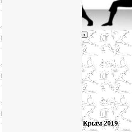
Поиск
Главное меню
Обо мне
О блоге
YogaLiya
Сотрудничество
Карта сайта
Партнеры
Группы SmartYoga
Нейрографика
Супервизор НейроГрафики
Отзывы
Стоимость
Архив метки:
йога тур в Крым 2019