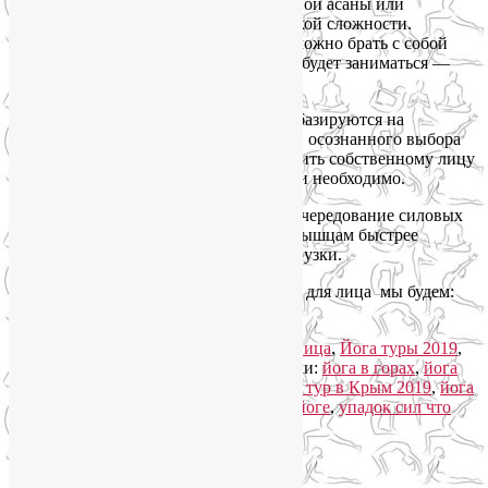
всегда предлагаю разные варианты одной асаны или
упражнения — малой, средней и высокой сложности.
Несмотря на то, что это женский тур, можно брать с собой
детей, близких, друзей (для тех, кто не будет заниматься —
пересчитаем стоимость).
Как утренние занятия, так и вечерние базируются на
принципах йогатерапии, вдумчивого и осознанного выбора
упражнений для себя, чтобы не навредить собственному лицу
и телу, а делать только то, что полезно и необходимо.
Утренние занятия телом будут разные: чередование силовых
тренировок со стретчингом поможет мышцам быстрее
восстановиться после ежедневной нагрузки.
Каждый день на занятиях гимнастикой для лица мы будем:
Читать далее
→
Рубрика:
Йога для здоровья
,
Йога для лица
,
Йога туры 2019
,
Йогатерапия
,
Семинары по йоге
|
Метки:
йога в горах
,
йога
для лица
,
йога для снятия стресса
,
йога тур в Крым 2019
,
йога
туры 2019
,
йогатерапия
,
семинары по йоге
,
упадок сил что
делать
|
Добавить комментарий
Упадок сил. Что делать?