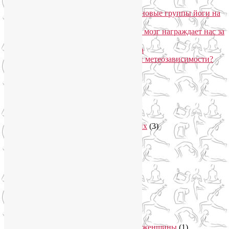
метеозависимости
«Формула антистресса»: набор в новые группы йоги на
Соколе
Эндорфинный коктейль, или Как мозг награждает нас за
движение?
Про вред ботокса и йогу для лица
Какие упражнения помогают при метеозависимости?
Рубрики
Арт-терапия
(4)
арт-тур
(2)
Асаны
(36)
Уроки йоги для начинающих
(3)
Аюрведа
(3)
Безопасная йога
(13)
Видео уроки йоги
(9)
Выставки
(1)
гормон молодости
(1)
Духовные практики
(2)
Женское здоровье
(12)
Здоровый образ жизни
(46)
Вегетарианская кухня
(2)
Здоровое питание
(15)
Питание беременной женщины
(1)