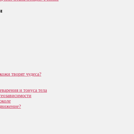
н
кожи творят чудеса?
еварения и тонуса тела
теозависимости
околе
 движение?