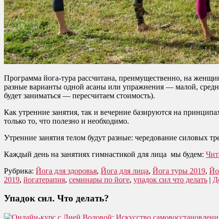
Программа йога-тура рассчитана, преимущественно, на женщин 
разные варианты одной асаны или упражнения — малой, средней 
будет заниматься — пересчитаем стоимость).
Как утренние занятия, так и вечерние базируются на принципа
только то, что полезно и необходимо.
Утренние занятия телом будут разные: чередование силовых т
Каждый день на занятиях гимнастикой для лица мы будем:
Чит
Рубрика:
Йога для здоровья
,
Йога для лица
,
Йога туры 2019
,
Йо
2019
,
йогатерапия
,
семинары по йоге
,
упадок сил что делать
|
Д
Упадок сил. Что делать?