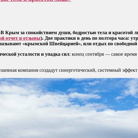
 «В Крым за спокойствием души, бодростью тела и красотой л
ой отчет и отзывы
). Две практики в день по полтора часа: у
называют «крымской Швейцарией», или отдых по свободной пр
ческой усталости и упадка сил
: конец сентября — самое время
душевная компания создадут синергетический, системный эффект