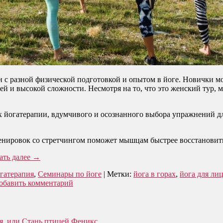
с разной физической подготовкой и опытом в йоге. Новички мог
и высокой сложности. Несмотря на то, что это женский тур, мож
х йогатерапии, вдумчивого и осознанного выбора упражнений для
ренировок со стретчингом поможет мышцам быстрее восстановит
ать далее
→
гатерапия
,
Семинары по йоге
|
Метки:
йога в горах
,
йога для ли
обавить комментарий