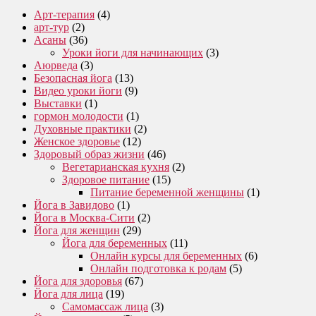
Арт-терапия
(4)
арт-тур
(2)
Асаны
(36)
Уроки йоги для начинающих
(3)
Аюрведа
(3)
Безопасная йога
(13)
Видео уроки йоги
(9)
Выставки
(1)
гормон молодости
(1)
Духовные практики
(2)
Женское здоровье
(12)
Здоровый образ жизни
(46)
Вегетарианская кухня
(2)
Здоровое питание
(15)
Питание беременной женщины
(1)
Йога в Завидово
(1)
Йога в Москва-Сити
(2)
Йога для женщин
(29)
Йога для беременных
(11)
Онлайн курсы для беременных
(6)
Онлайн подготовка к родам
(5)
Йога для здоровья
(67)
Йога для лица
(19)
Самомассаж лица
(3)