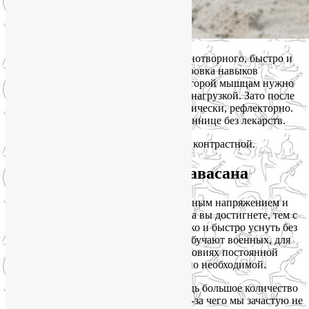
Шавасана
тоже поможет уснуть бе з снотворного, быстро и
легко. Но не простая аутогенная тренировка навыков
мышечного расслабления, а такая, в которой мышцам нужно
сначала поработать, причем с хорошей нагрузкой. Зато после
этого они смогут расслабиться автоматически, рефлекторно.
А вы сможете быстро уснуть при бессоннице без лекарств.
Я такую Шавасану называю силовой и контрастной.
Контрастная силовая Шавасана
Имеется в виду контраст между мышечным напряжением и
расслаблением. Чем большего контраста вы достигнете, тем с
большей вероятностью вам удастся легко и быстро уснуть без
лекарств. Неслучайно таким методам обучают военных, для
которых способность высыпаться в условиях постоянной
тревоги и опасности является жизненно необходимой.
Это может показаться нелогичным. Ведь большое количество
напряжений в теле – этот как раз то, из-за чего мы зачастую не