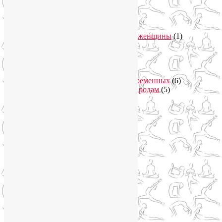
Женское здоровье
(12)
Здоровый образ жизни
(46)
Вегетарианская кухня
(2)
Здоровое питание
(15)
Питание беременной женщины
(1)
Йога в Завидово
(1)
Йога в Москва-Сити
(2)
Йога для женщин
(29)
Йога для беременных
(11)
Онлайн курсы для беременных
(6)
Онлайн подготовка к родам
(5)
Йога для здоровья
(67)
Йога для лица
(19)
Самомассаж лица
(3)
Йога для мужчин
(5)
Йога для похудения
(12)
Йога как система
(27)
Медитация
(6)
Мудры
(4)
Йога на Соколе
(4)
Йога онлайн
(1)
Йога туры
(13)
Йога туры 2019
(4)
Отзывы об Индии
(1)
Йога Фото Асаны
(3)