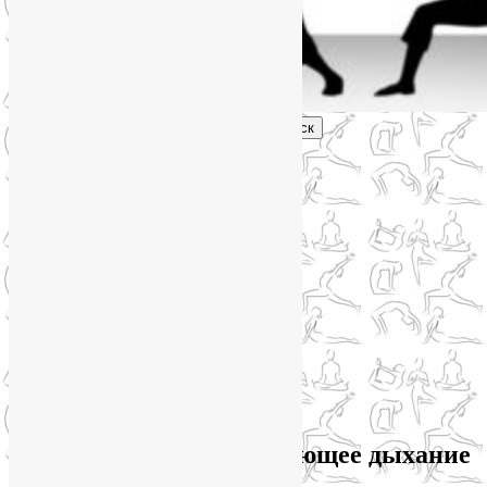
Поиск
Главное меню
Обо мне
О блоге
YogaLiya
Сотрудничество
Карта сайта
Партнеры
Группы SmartYoga
Нейрографика
Супервизор НейроГрафики
Отзывы
Стоимость
Архив метки:
расслабляющее дыхание