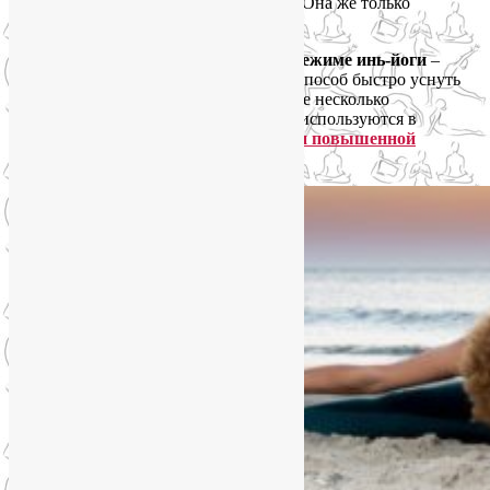
физкультура на ночь? – спросите вы. – Она же только
взбодрит!» А это смотря что делать.
Несколько длительных растяжек в режиме инь-йоги
–
идеальное преддверие сна, надёжный способ быстро уснуть
без лекарств. Вот
в этой статье
найдёте несколько
подходящих примеров. Многие асаны используются в
йогатерапии
для снятия стресса и при повышенной
тревожности
.