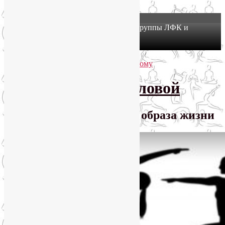
X
Йогатерапия в Москве: приглашаем в группы ЛФК и
оздоровительной йоги на Соколе!
Узнать подробнее
Перейти к основному содержимому
Перейти к дополнительному содержимому
SmartYoga Лии Воловой
Практики для здорового образа жизни