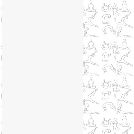
Йогатерапия
(83)
Ароматерапия
(1)
Йога для коленей
(3)
Йога для спины
(15)
Как сохранить молодость
(12)
Книги о йоге
(1)
Коронавирус
(1)
Корпоративная йога
(1)
Лекции о здоровье
(2)
Метеозависимость
(1)
Мужское здоровье
(1)
Натуропатия
(2)
Нейрографика
(6)
Курсы нейрографики
(2)
Обучение нейрографике
(2)
Цветотерапия
(1)
Нетрадиционная медицина
(4)
Новости
(21)
Новости медицины
(6)
Нутрициология
(1)
Очищение организма
(4)
Очищение кишечника
(2)
Пранаяма
(15)
Психосоматика
(2)
Разное
(5)