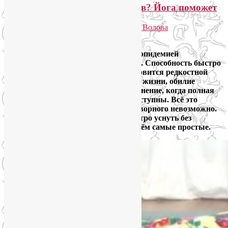
Как быстро уснуть без лекарств? Йога поможет
Опубликовано
23.12.2023
автором
Лия Волова
Ответить
Проблемы со сном стали настоящей эпидемией
современной городской цивилизации. Способность быстро
уснуть без лекарств постепенно становится редкостной
суперсилой. Стрессы, сидячий образ жизни, обилие
гаджетов, шумовое и световое загрязнение, когда полная
темнота и тишина практически недоступны. Всё это
приводит к тому, что уснуть без снотворного невозможно.
Что же делать? Много способов быстро уснуть без
лекарств найдём в йоге. Ниже разберём самые простые.