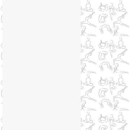
Telegram
WhatsApp
WhatsApp
+79250568266
Phone
+79250568266
Telegram
@Liya_Volova