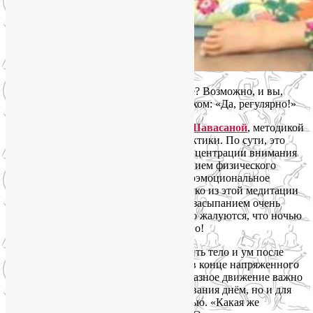
Случалось ли вам засыпать в Шавасане? Возможно, и вы,
прочитав этот вопрос, ответили со смехом: «Да, регулярно!»
Все, кто занимается йогой, знакомы с
Шавасаной
, методикой
осознанного расслабления в конце практики. По сути, это
медитация, в которой объектом для концентрации внимания
является расслабление мышц, а следствием физического
релакса становится ментальное и психоэмоциональное
расслабление. И многие знают, как легко из этой медитации
уйти в сон! Грань между Шавасаной и засыпанием очень
зыбкая. Но парадокс: те же люди часто жалуются, что ночью
не могут быстро уснуть без снотворного!
Почему же зачастую так легко расслабить тело и ум после
активной практики йоги и так трудно в конце напряженного
дня? Потому что системное и разнообразное движение важно
не только для плодотворного бодрствования днём, но и для
того, чтобы уснуть быстро и легко ночью. «Какая же