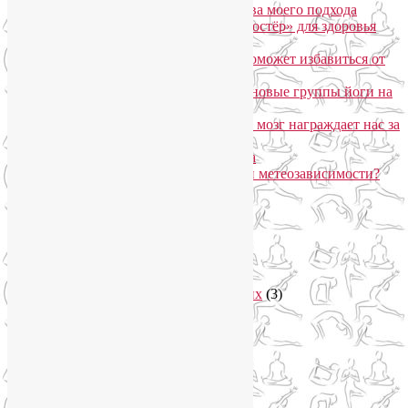
SmartYoga для лица: преимущества моего подхода
Агнисара Дхаути: «внутренний костёр» для здоровья
пищеварения и тонуса тела
Самомассаж пальцев рук и ног поможет избавиться от
метеозависимости
«Формула антистресса»: набор в новые группы йоги на
Соколе
Эндорфинный коктейль, или Как мозг награждает нас за
движение?
Про вред ботокса и йогу для лица
Какие упражнения помогают при метеозависимости?
Рубрики
Арт-терапия
(4)
арт-тур
(2)
Асаны
(36)
Уроки йоги для начинающих
(3)
Аюрведа
(3)
Безопасная йога
(13)
Видео уроки йоги
(9)
Выставки
(1)
гормон молодости
(1)
Духовные практики
(2)