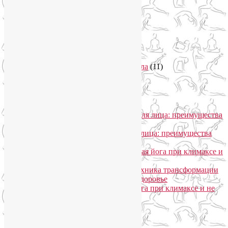
Регрессионная терапия
(1)
Самомассаж
(1)
Секреты похудения
(2)
Семинары по йоге
(19)
Советы туристам
(3)
Тренировки онлайн
(1)
Философия йоги
(7)
Энергетика человека и тонкие тела
(11)
Энергетические практики
(1)
Общение
Лия Волова
к записи
SmartYoga для лица: преимущества
моего подхода
Надежда
к записи
SmartYoga для лица: преимущества
моего подхода
Лия Волова
к записи
Гормональная йога при климаксе и
не только
Лия Волова
к записи
Даосская техника трансформации
сексуальной энергии в женское здоровье
Ирина
к записи
Гормональная йога при климаксе и не
только
Сайт работает на WordPress
Phone