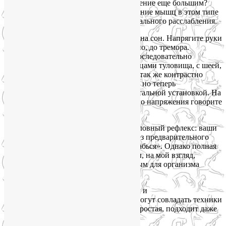
можем уснуть. Зачем же делать напряжение еще большим?
Однако именно максимальное напряжение мышц в этом типе
Шавасаны является залогом их максимального расслабления.
Итак, вы лежите в кровати, настроены на сон. Напрягите руки
от пальцев до плеч. На 5 секунд. Сильно, до тремора.
Расслабьте руки, отдышитесь. Затем последовательно
проделайте то же самое с ногами, мышцами туловища, с шеей,
лицом. Затем начните сначала, еще раз так же контрастно
поработайте со всеми группами мышц, но теперь
сопровождайте упражнение еще и ментальной установкой. На
каждом шаге после фазы максимального напряжения говорите
себе: «Расслабься».
Через несколько дней сформируется условный рефлекс: ваши
мышцы научатся расслабляться даже без предварительного
напряжения, от одной команды «Расслабься». Однако полная
версия контрастной силовой Шавасаны, на мой взгляд,
является более эффективным и полезным для организма
способом быстро уснуть без лекарств.
А с большим количеством ментальных и
психоэмоциональных напряжений помогут совладать техники
расслабляющего дыхания. Вот самая простая, подходит даже
новичкам.