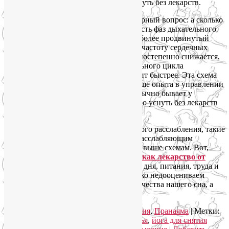
получаем отличный способ быстро уснуть без лекарств.
Мне регулярно задают вполне правомерный вопрос: а сколько
это – один счет? Чаще всего длительность фаз дыхательного
цикла измеряют секундами. Но есть и более продвинутый
метод с опорой на собственный пульс, частоту сердечных
сокращений. При таком подходе ЧСС постепенно снижается,
объективно длительность фаз дыхательного цикла
увеличивается, а значит, и сон приходит быстрее. Эта схема
расслабляющего дыхания требует больше опыта в управлении
своим дыхательным аппаратом, чем обычно бывает у
новичков, но в качестве способа быстро уснуть без лекарств
работает эффективнее.
А еще лучше сочетать методы мышечного расслабления, такие
как силовая контрастная Шавасана, с расслабляющим
дыханием, например, по приведенным выше схемам. Вот,
кстати, еще
полезная статья про йогу как лекарство от
бессонницы
. Но и соблюдение режима дня, питания, труда и
отдыха никто не отменял. Мы частенько недооцениваем
важность этих очевидных истин для качества нашего сна, а
зря.
Рубрика:
Йога для здоровья
,
Йогатерапия
,
Пранаяма
|
Метки:
дыхательные техники
,
йога для здоровья
,
йога для снятия