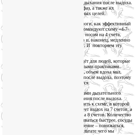
дыхания после вдоха, выдох, задержка дыхания после выдоха.
Изменяя длительность каждой из этих фаз, а также их
соотношение, мы можем достигать разных целей.
В последнее время психологи и сомнологи, как эффективный
способ быстро уснуть без лекарств, рекомендуют схему «4-7-
8». Имеется в виду, что мы делаем вдох носом на 4 счета,
затем задерживаем дыхание на 7 счетов и, наконец, медленно
выдыхаем на 8 счетов, можно через рот. И повторяем эту
схему, пока не уснём.
Схема действительно рабочая и подойдёт для людей, которые
только начинают заниматься дыхательными практиками.
Когда дыхательные мышцы не развиты, объем вдоха мал,
человеку трудно задерживать дыхание после выдоха, поэтому
в этой схеме данная фаза не используется.
Однако наиболее расслабляющими фазами дыхательного
цикла являются выдох и задержка дыхания после выдоха.
Поэтому пробуйте постепенно переходить к схеме, в которой
вдох длится так же, 4 счета, затем следует выдох на 7 счетов, а
задержка после выдоха растягивается на 8 счетов. Количество
углекислого газа в крови будет увеличиваться быстрее, сосуды
начнут расширяться, артериальное давление – понижаться,
температура тела – уменьшаться, в результате чего мы