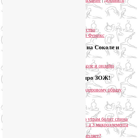
стресса
,
йогатерапия
,
расслабляющее дыхание
|
Добавить
комментарий
Упадок сил. Что делать?
Приглашаем на йогу для лица на Соколе и
онлайн
Загляните на мой новый сайт про ЗОЖ!
Популярные записи
Марджариасана для тех, у кого по утрам болит спина
Почему дорогой крем не работает, а 3 микроэлемента
для кожи творят чудеса?
Дыхание Уджайи: бодрит или усыпляет?