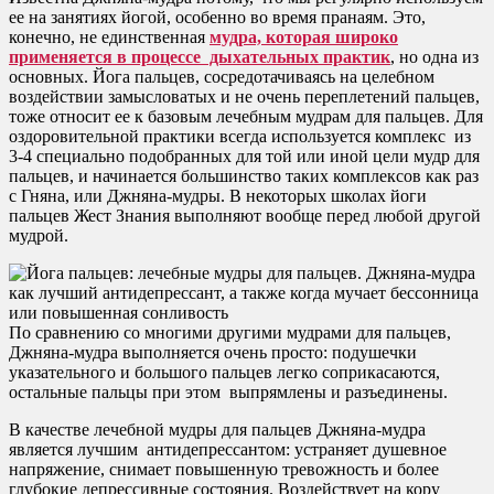
ее на занятиях йогой, особенно во время пранаям. Это,
конечно, не единственная
мудра, которая широко
применяется в процессе дыхательных практик
, но одна из
основных. Йога пальцев, сосредотачиваясь на целебном
воздействии замысловатых и не очень переплетений пальцев,
тоже относит ее к базовым лечебным мудрам для пальцев. Для
оздоровительной практики всегда используется комплекс из
3-4 специально подобранных для той или иной цели мудр для
пальцев, и начинается большинство таких комплексов как раз
с Гняна, или Джняна-мудры. В некоторых школах йоги
пальцев Жест Знания выполняют вообще перед любой другой
мудрой.
По сравнению со многими другими мудрами для пальцев,
Джняна-мудра выполняется очень просто: подушечки
указательного и большого пальцев легко соприкасаются,
остальные пальцы при этом выпрямлены и разъединены.
В качестве лечебной мудры для пальцев Джняна-мудра
является лучшим антидепрессантом: устраняет душевное
напряжение, снимает повышенную тревожность и более
глубокие депрессивные состояния. Воздействует на кору