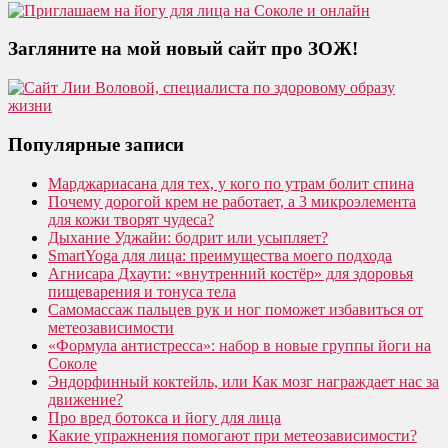
Загляните на мой новый сайт про ЗОЖ!
Популярные записи
Марджариасана для тех, у кого по утрам болит спина
Почему дорогой крем не работает, а 3 микроэлемента
для кожи творят чудеса?
Дыхание Уджайи: бодрит или усыпляет?
SmartYoga для лица: преимущества моего подхода
Агнисара Дхаути: «внутренний костёр» для здоровья
пищеварения и тонуса тела
Самомассаж пальцев рук и ног поможет избавиться от
метеозависимости
«Формула антистресса»: набор в новые группы йоги на
Соколе
Эндорфинный коктейль, или Как мозг награждает нас за
движение?
Про вред ботокса и йогу для лица
Какие упражнения помогают при метеозависимости?