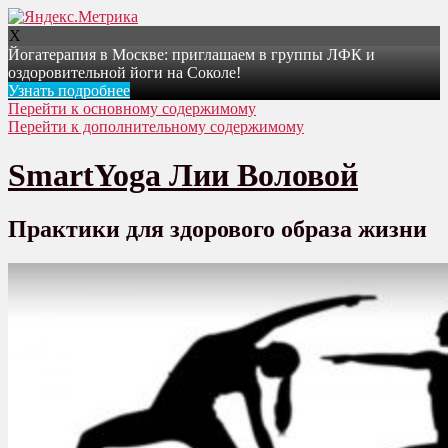
X
Йогатерапия в Москве: приглашаем в группы ЛФК и
оздоровительной йоги на Соколе!
Узнать подробнее
Перейти к основному содержимому
Перейти к дополнительному содержимому
SmartYoga Лии Воловой
Практики для здорового образа жизни