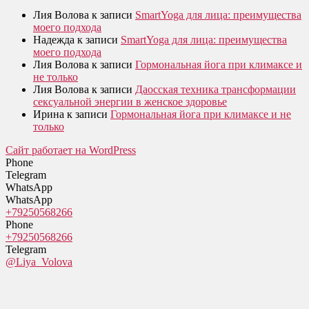
Лия Волова
к записи
SmartYoga для лица: преимущества
моего подхода
Надежда
к записи
SmartYoga для лица: преимущества
моего подхода
Лия Волова
к записи
Гормональная йога при климаксе и
не только
Лия Волова
к записи
Даосская техника трансформации
сексуальной энергии в женское здоровье
Ирина
к записи
Гормональная йога при климаксе и не
только
Сайт работает на WordPress
Phone
Telegram
WhatsApp
WhatsApp
+79250568266
Phone
+79250568266
Telegram
@Liya_Volova