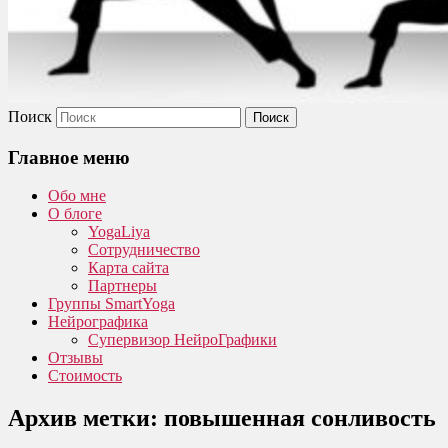
Поиск
Главное меню
Обо мне
О блоге
YogaLiya
Сотрудничество
Карта сайта
Партнеры
Группы SmartYoga
Нейрографика
Супервизор НейроГрафики
Отзывы
Стоимость
Архив метки:
повышенная сонливость