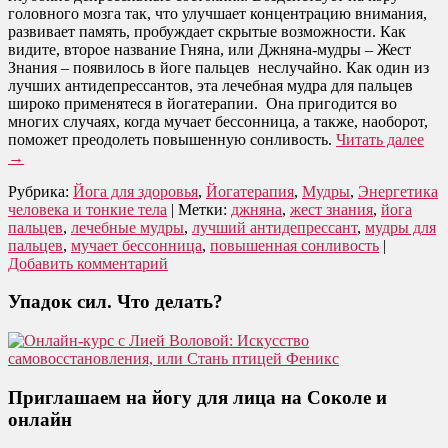
головного мозга так, что улучшает концентрацию внимания,
развивает память, пробуждает скрытые возможности. Как
видите, второе название Гняна, или Джняна-мудры – Жест
Знания – появилось в йоге пальцев неслучайно. Как один из
лучших антидепрессантов, эта лечебная мудра для пальцев
широко применятеся в йогатерапии. Она пригодится во
многих случаях, когда мучает бессонница, а также, наоборот,
поможет преодолеть повышенную сонливость.
Читать далее
→
Рубрика:
Йога для здоровья
,
Йогатерапия
,
Мудры
,
Энергетика
человека и тонкие тела
|
Метки:
джняна
,
жест знания
,
йога
пальцев
,
лечебные мудры
,
лучший антидепрессант
,
мудры для
пальцев
,
мучает бессонница
,
повышенная сонливость
|
Добавить комментарий
Упадок сил. Что делать?
Приглашаем на йогу для лица на Соколе и
онлайн