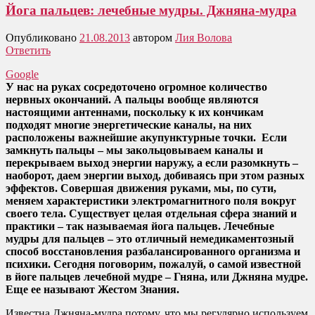
Йога пальцев: лечебные мудры. Джняна-мудра
Опубликовано
21.08.2013
автором
Лия Волова
Ответить
Google
У нас на руках сосредоточено огромное количество
нервных окончаний. А пальцы вообще являются
настоящими антеннами, поскольку к их кончикам
подходят многие энергетические каналы, на них
расположены важнейшие акупунктурные точки. Если
замкнуть пальцы – мы закольцовываем каналы и
перекрываем выход энергии наружу, а если разомкнуть –
наоборот, даем энергии выход, добиваясь при этом разных
эффектов. Совершая движения руками, мы, по сути,
меняем характеристики электромагнитного поля вокруг
своего тела. Существует целая отдельная сфера знаний и
практики – так называемая йога пальцев. Лечебные
мудры для пальцев – это отличный немедикаментозный
способ восстановления разбалансированного организма и
психики. Сегодня поговорим, пожалуй, о самой известной
в йоге пальцев лечебной мудре – Гняна, или Джняна мудре.
Еще ее называют Жестом Знания.
Известна Джняна-мудра потому, что мы регулярно используем