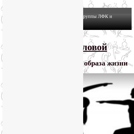
X
Йогатерапия в Москве: приглашаем в группы ЛФК и
оздоровительной йоги на Соколе!
Узнать подробнее
Перейти к основному содержимому
SmartYoga Лии Воловой
Практики для здорового образа жизни