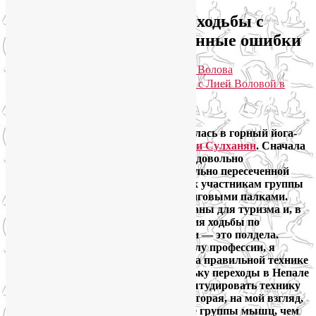
Техника скандинавской ходьбы с
палками и распространенные ошибки
Опубликовано
08.04.2016
автором
Лия Волова
Практики для здоровья тела и души с Лией Воловой в
Telegram. Присоединяйтесь!
Google
Пару недель назад я спонтанно собралась в горный йога-
поход в Непал, в составе группы
Лили Сулханян
. Сначала
пара-тройка дней в Катманду, затем довольно
напряженный пеший маршрут по сильно пересеченной
горной местности. В пеших переходах участникам группы
рекомендуется пользоваться треккинговыми палками.
Палки эти специально сконструированы для туризма и, в
частности, альпинизма для облегчения ходьбы по
неровному рельефу. Но купить палки — это полдела.
Нужно уметь ими пользоваться. В силу профессии, я
слегка (а скорее, сильно) зациклена на правильной технике
любой физической нагрузки. Поскольку переходы в Непале
ожидаются несложные, решила проштудировать технику
скандинавской ходьбы с палками, которая, на мой взгляд,
гармоничнее прорабатывает верхние группы мышц, чем