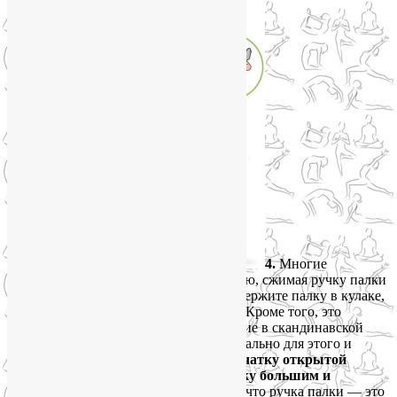
4.
Многие
упираются на палку и отталкиваются ею, сжимая ручку палки
кулаком. Это неправильно. Когда вы держите палку в кулаке,
вы ограничиваете полет самой палки. Кроме того, это
лишняя нагрузка на кисть. Все движение в скандинавской
ходьбе идет через перчатку. Она специально для этого и
сконструирована.
Опирайтесь на перчатку открытой
ладонью, слегка придерживайте палку большим и
указательным пальцем.
Представьте, что ручка палки — это