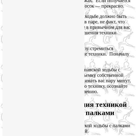
шагом. Не скользите ногами, как на лыжах. Если получается
идти, перекатывая ступню с пятки на носок — прекрасно.
И слушайте себя! Все в скандинавской ходьбе должно быть
естественно. Если вы гуляете с кем-то в паре, не факт, что
скорость партнера вам подходит. Идите в привычном для вас
темпе. Не ставьте рекордов ценою нарушения техники
скандинавской ходьбы с палками.
Дышите, как вам удобно. Не нужно сразу стремиться
использовать специальные дыхательные техники. Поначалу
дышите, как в обычной жизни.
Работая над ошибками техники скандинавской ходьбы с
палками, полезно использовать видеосъемку собственной
тренировки. Попросите товарища поснимать вас пару минут,
дома внимательно изучите собственную технику, осознайте
ошибки и составьте план по их преодолению.
Упражнения для овладения техникой
скандинавской ходьбы с палками
На этапе освоения техники скандинавской ходьбы с палками
стоит начать с двух важных упражнений.