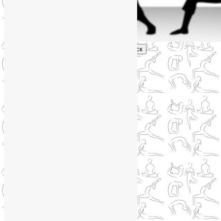
Поиск
Главное меню
Обо мне
О блоге
YogaLiya
Сотрудничество
Карта сайта
Партнеры
Группы SmartYoga
Нейрографика
Супервизор НейроГрафики
Отзывы
Стоимость
Навигация по записям
←
Предыдущая
Следующая
→