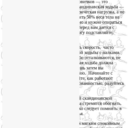
7.
Самая распространенная ошибка у новичков — это
недостаточно сильная работа рук
. Скандинавская ходьба —
это, прежде всего, тренировка. Это физическая нагрузка, а не
просто прогулка. Мы должны переносить 50% веса тела на
верхние группы мышц. На палки можно и нужно опираться
так сильно, как можете. Каждый шаг вперед вам дается с
усилием рук. Толкайте себя рукой, а ногу подставляйте,
чтобы не упасть.
Когда люди стремятся быстро увеличить скорость, часто
страдает техника технике скандинавской ходьбы с палками.
Они забывают опираться на палки, слабо отталкиваются, не
следят за их траекторией. Скандинавская ходьба должна
начинаться с овладения техникой. И лишь затем вы
увеличиваете скорость, время, дистанцию. Начинайте с
медленного, спокойного шага. Ощущайте, как работают
мышцы, наслаждайтесь их скоординированностью, радуйтесь
каждому шагу.
Особенно любят пренебрегать техникой скандинавской
ходьбы с палками мужчины. Они всегда стремятся обогнать,
доказать, победить любой ценой. Однако следует помнить: в
данном случае речь идет о цене здоровья.
Для новичка достаточно идти обычным мягким спокойным