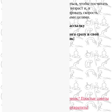
Всегда находите возможность остановиться, чтобы посчитать
свой пульс при ходьбе, прибавить свой возраст и, в
зависимости от результата, подкорректировать скорость
движения, в соответствии с собственными целями.
Подпишитесь на мою рассылку
и получайте новые выпуски блога сразу в свой
электронный ящик!
Йога для здоровья тела и психики
Подписаться письмом
Похожие записи:
Как сохранить здоровый позвоночник? Простые советы
на каждый день
Лечить варикоз труднее, чем предотвратить!
Профилактика варикоза на ногах