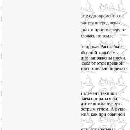
Упражнение 1. Волочение
Идите в естественном ритме противошага:
одновременно с
выдвижением вперед правой ноги выводится вперед левая
рука, и наоборот.
П
алки висят на перчатках и просто следуют
за расслабленными движениями рук, волочась по земле.
Амплитуда движения рук максимально широкая.
Расслабьте
руки — как плечи, так и ладони. При обычной ходьбе мы
часто не замечаем, как у нас неестественно напряжены плечи.
Воспользуемся случаем, чтобы отучить себя от этой вредной
привычки. Если плечи не поддаются, стоит отдельно поделать
упражнения для расслабления плеч
.
Упражнение 2. Отталкивание
Освоив волочение, изучаем следующий элемент техники
скандинавской ходьбы с палками: начинаем опираться на
палки и слегка отталкиваться ими. Обратите внимание, что
палка при этом упирается в землю под острым углом. А руки
продолжают совершать такие же движения, как при обычной
ходьбе, в противофазе с ногами.
Поработайте каждой рукой по отдельности, отрабатывая