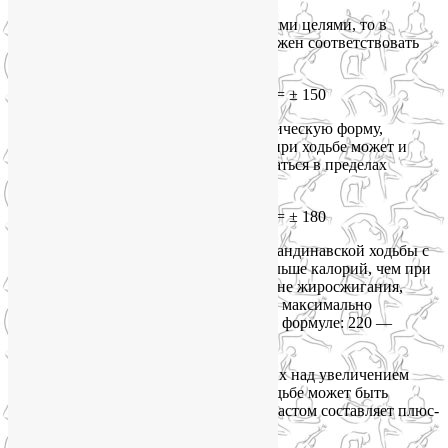
Если вы занимаетесь с оздоровительными целями, то в
процессе занятий пульс при ходьбе должен соответствовать
этой формуле:
Ваш пульс (ЧСС в мин) + Ваш возраст = ± 150
Если же вы хотите улучшить свою физическую форму,
похудеть, подтянуть мышцы, то пульс при ходьбе может и
должен быть выше, но все равно оставаться в пределах
формулы:
Ваш пульс (ЧСС в мин) + Ваш возраст = ± 180
Между прочим, правильная техника скандинавской ходьбы с
палками позволяет сжигать в 2 раза больше калорий, чем при
обычной ходьбе! Чтобы оставаться в зоне жиросжигания,
сохраняйте пульс в пределах 60-70% от максимально
допустимого, который определяется по формуле: 220 —
возраст.
Для опытных спортсменов, работающих над увеличением
спортивных показателей, пульс при ходьбе может быть
значительно выше, и сумма ЧСС с возрастом составляет плюс-
минус 210.