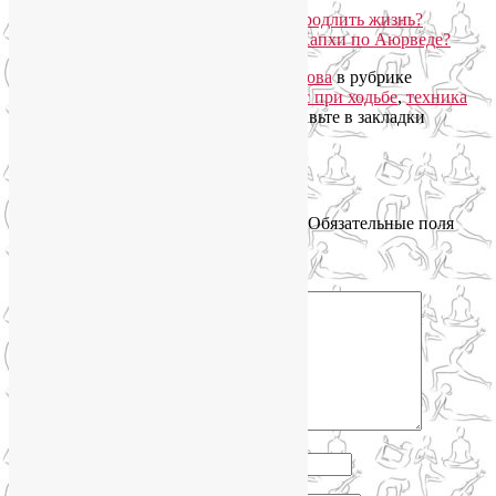
5 секретов молодости, или Как продлить жизнь?
Как пережить засилье весенней Капхи по Аюрведе?
Запись опубликована автором
Лия Волова
в рубрике
Здоровый образ жизни
с метками
пульс при ходьбе
,
техника
скандинавской ходьбы с палками
. Добавьте в закладки
постоянную ссылку
.
Добавить комментарий
Ваш адрес email не будет опубликован.
Обязательные поля
помечены
*
Комментарий
*
Имя
*