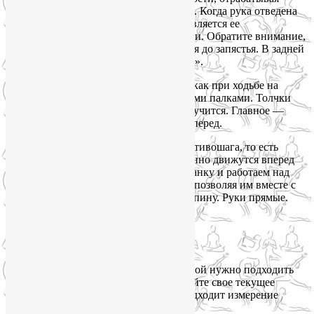
максимальную амплитуду ее движения. Когда рука отведена
полностью назад, палка практически является ее
продолжением, продолжает линию руки. Обратите внимание,
что вся рука двигается — от предплечья до запястья. В задней
позиции «выбрасывайте палку в кусты».
А теперь поработайте обеими руками, как при ходьбе на
лыжах: синхронно отталкиваемся обеими палками. Толчки
могут быть через 2 или 3 шага, как получится. Главное —
выпрямить осанку, грудь подать чуть вперед.
И, наконец, возвращаемся в режим противошага, то есть
естественной ходьбы, когда одновременно движутся вперед
разноименные рука и нога. Держим осанку и работаем над
широким взмахом выпрямленных рук, позволяя им вместе с
палками полностью уходить назад. за спину. Руки прямые.
Движения от плеча.
Пульс при ходьбе
К любым занятиям физической культурой нужно подходить
осознанно, поэтому всегда контролируйте свое текущее
состояние. С этой целью прекрасно подходит измерение
пульса при ходьбе.