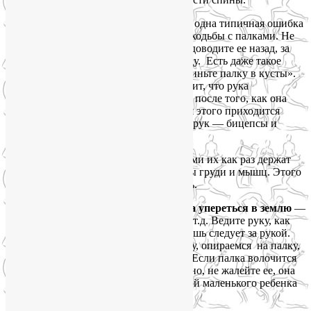
2. Недостаточный размах рук
— еще одна типичная ошибка
при освоении техники скандинавской ходьбы с палками. Не
останавливайте руку на уровне бедер, доводите ее назад, за
спину, на полную доступную амплитуду. Есть даже такое
упражнение, которое называется «Выкиньте палку в кусты».
«Кусты» находятся за спиной. Это значит, что рука
продолжает отводить палку назад даже после того, как она
оторвалась от асфальта или грунта. Для этого приходится
дополнительно задействовать мышцы рук — бицепсы и
трицепсы.
А вот в ходьбе с треккинговыми палками их как раз держат
перед cобой, больше задействуя мышцы груди и мышц. Этого
требует сильно пересеченная местность.
3. Не нужно думать, где палка должна упереться в землю
—
перед пяткой, за ней. между пятками и т.д. Ведите руку, как
при обычной быстрой ходьбе, палка лишь следует за рукой.
Мы лишь выводим вперед прямую руку, опираемся на палку,
и она оказывается там, где нам нужно. Если палка волочится
по асфальту — это абсолютно нормально, не жалейте ее, она
крепкая. Мы как будто бы тянм за собой маленького ребенка
за ручку.