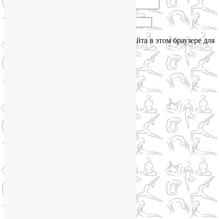
Email
*
Сайт
Сохранить моё имя, email и адрес сайта в этом браузере для
последующих моих комментариев.
Сайт работает на WordPress
Phone
Telegram
WhatsApp
WhatsApp
+79250568266
Phone
+79250568266
Telegram
@Liya_Volova