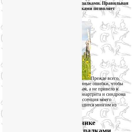
ходьба собственно с треккинговыми палками. Правильная
техника скандинавской ходьбы с палками позволяет
задействовать до 90% мышц тела!
Прежде всего,
давайте проанализируем распространенные ошибки, чтобы
путешествие было полезным и приятным, а не привело к
возникновению плече-лопаточного периартрита и синдрома
верхней грудной апертуры. Вот квинтэссенция моего
исследования, которая наверняка пригодится многим из
читателей моего блога.
Основные ошибки в технике
скандинавской ходьбы с палками