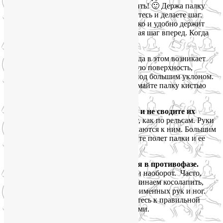
птичка. Держите, стараясь ее не задушить! 🙂 Держа палку
таким образом, с прямой рукой, опираетесь и делаете шаг.
Кисть фиксированная, прямая, ее крепко и удобно держит
темляк. Повесьте руку на перчатке, делая шаг вперед. Когда
рука уже сзади, раскройте кисть.
Усилие кисти задействуется, только когда в этом возникает
необходимость: вы ступили на скользкую поверхность,
взбираетесь на горку или спускаетесь под большим уклоном.
Тогда, конечно, твердо и уверенно сжимайте палку кистью
руки.
5. Не раскидывайте палки в стороны и не сводите их
треугольником за спиной.
Палки идут, как по рельсам. Руки
проходят у бедер, практически прижимаются к ним. Большим
и указательным пальцами контролируйте полет палки и ее
направление.
6. Противошаг. Руки и ноги движутся в противофазе.
Вперед идет правая рука и левая нога, и наоборот. Часто,
сбиваясь с естественного ритма, мы начинаем косолапить,
переходим на синхронную работу одноименных рук и ног.
Следите за собой и вовремя возвращайтесь к правильной
технике скандинавской ходьбы с палками.