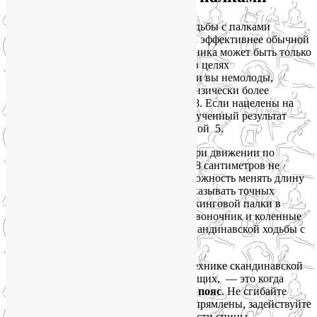
Правильная техника скандинавской ходьбы с палками
действительно делает этот вид фитнеса эффективнее обычной
ходьбы и бега. Однако правильной техника может быть только
при грамотном подборе длины палок: в целях
оздоровительной ходьбы, особенно если вы немолоды,
умножьте свой рост на 0,66. Если вы физически более
подготовлены — умножьте рост на 0,68. Если нацелены на
похудение — ваш вариант второй. Полученный результат
округлите до ближайшей цифры, кратной 5.
Что касается треккинговых палок, то при движении по
ровной поверхности они должны на 5-8 сантиметров не
доходить до подмышек. Впрочем, возможность менять длину
телескопической палки позволяет не указывать точных
формул подбора. Основная задача треккинговой палки в
пешеходном туризме — разгрузить позвоночник и коленные
суставы. Однако вернемся к технике скандинавской ходьбы с
палками.
1.
Самая распространенная ошибка в технике скандинавской
ходьбы с палками, особенно у начинающих, — это когда
недостаточно задействован плечевой пояс
. Не сгибайте
локти, отталкиваясь палками! Руки выпрямлены, задействуйте
мышцы плеч, лопаток, всей верхней части спины.