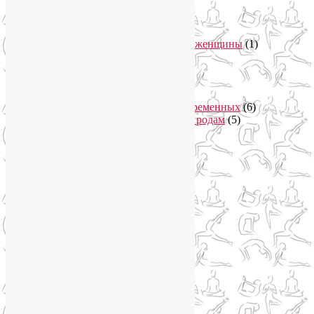
Здоровый образ жизни
(46)
Вегетарианская кухня
(2)
Здоровое питание
(15)
Питание беременной женщины
(1)
Йога в Завидово
(1)
Йога в Москва-Сити
(2)
Йога для женщин
(29)
Йога для беременных
(11)
Онлайн курсы для беременных
(6)
Онлайн подготовка к родам
(5)
Йога для здоровья
(67)
Йога для лица
(19)
Самомассаж лица
(3)
Йога для мужчин
(5)
Йога для похудения
(12)
Йога как система
(27)
Медитация
(6)
Мудры
(4)
Йога на Соколе
(4)
Йога онлайн
(1)
Йога туры
(13)
Йога туры 2019
(4)
Отзывы об Индии
(1)
Йога Фото Асаны
(3)
Йогатерапия
(83)