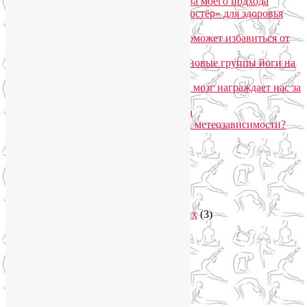
SmartYoga для лица: преимущества моего подхода
Агнисара Дхаути: «внутренний костёр» для здоровья
пищеварения и тонуса тела
Самомассаж пальцев рук и ног поможет избавиться от
метеозависимости
«Формула антистресса»: набор в новые группы йоги на
Соколе
Эндорфинный коктейль, или Как мозг награждает нас за
движение?
Про вред ботокса и йогу для лица
Какие упражнения помогают при метеозависимости?
Рубрики
Арт-терапия
(4)
арт-тур
(2)
Асаны
(36)
Уроки йоги для начинающих
(3)
Аюрведа
(3)
Безопасная йога
(13)
Видео уроки йоги
(9)
Выставки
(1)
гормон молодости
(1)
Духовные практики
(2)
Женское здоровье
(12)