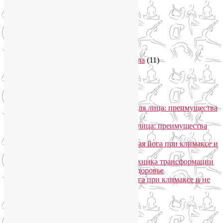
Самомассаж
(1)
Секреты похудения
(2)
Семинары по йоге
(19)
Советы туристам
(3)
Тренировки онлайн
(1)
Философия йоги
(7)
Энергетика человека и тонкие тела
(11)
Энергетические практики
(1)
Общение
Лия Волова
к записи
SmartYoga для лица: преимущества
моего подхода
Надежда
к записи
SmartYoga для лица: преимущества
моего подхода
Лия Волова
к записи
Гормональная йога при климаксе и
не только
Лия Волова
к записи
Даосская техника трансформации
сексуальной энергии в женское здоровье
Ирина
к записи
Гормональная йога при климаксе и не
только
Сайт работает на WordPress
Phone