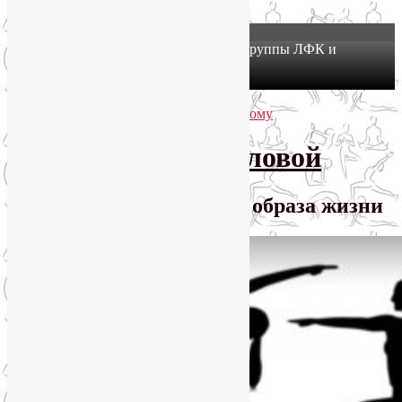
X
Йогатерапия в Москве: приглашаем в группы ЛФК и
оздоровительной йоги на Соколе!
Узнать подробнее
Перейти к основному содержимому
Перейти к дополнительному содержимому
SmartYoga Лии Воловой
Практики для здорового образа жизни