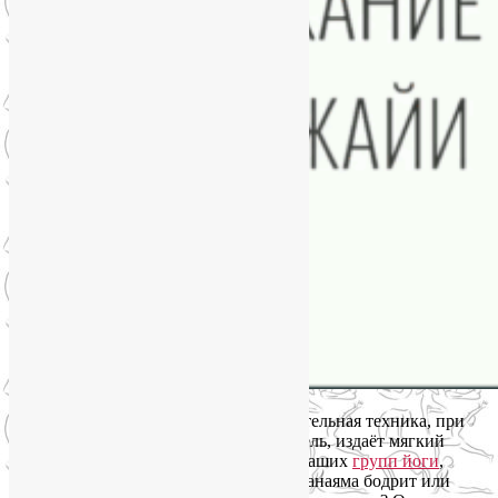
Напомню, что это Уджайи — это дыхательная техника, при
которой человек, смыкая голосовую щель, издаёт мягкий
свистящий звук. Недавно, в одной из наших
групп йоги
,
возникла интересная дискуссия: эта пранаяма бодрит или