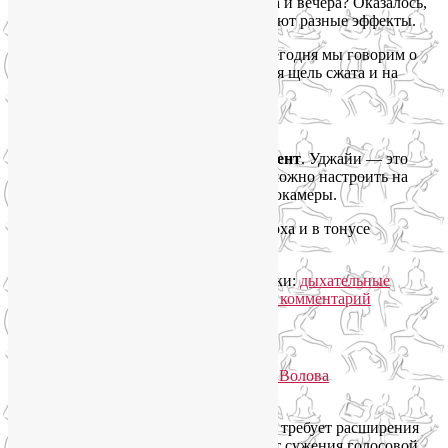
расслабляет? Больше подходит для утра и вечера? Оказалось,
что в этом смысле разные люди получают разные эффекты.
Давайте разберёмся! Подчеркну, что сегодня мы говорим о
полной версии Уджайи, когда голосовая щель сжата и на
вдохе, и на выдохе.
Почему возникает путаница?
Всё дело в том,
на чём мы делаем акцент
. Уджайи — это
универсальный инструмент, который можно настроить на
разные режимы работы, как фокус фотокамеры.
Секрет — в соотношении вдоха и выдоха и в тонусе
дыхательных мышц.
Читать далее
→
Рубрика:
Йогатерапия
,
Пранаяма
|
Метки:
дыхательные
техники
,
пранаямы
,
уджайи
|
Добавить комментарий
Удджайи пранаяма
Опубликовано
04.11.2012
автором
Лия Волова
Ответить
Удджайи пранаяма
использует звук и требует расширения
грудной клетки. Звук образуется за счет сужения голосовой