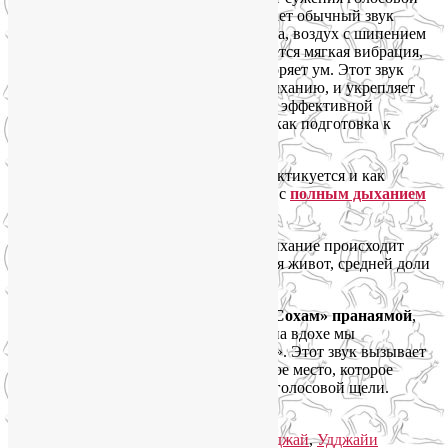
щели. Сжатие голосовой щели усиливает обычный звук
дыхания. Когда голосовая щель поджата, воздух с шипением
проходит через горло. При этом создается мягкая вибрация,
которая успокаивает нервы и умиротворяет ум. Этот звук
естественно привлекает внимание к дыханию, и укрепляет
углубленность в себя. Это делает более эффективной
практику асан. Может использоваться как подготовка к
медитации.
Таким образом, Удджайи-пранаяма практикуется и как
отдельный вид пранаямы, и совместно с
полным дыханием
йогов
, и в процессе выполнения асан.
При выполнении Уджайи пранаямы дыхание происходит
полным объемом легких, задействуются живот, средней доли
легких и верх легких ключицы.
Удджайи пранаяма также называется
«Сохам» пранаямой
,
поскольку создается впечатление, что на вдохе мы
произносим слог «со», на выдохе «хам». Этот звук вызывает
трение воздуха, проходящего через узкое место, которое
образовалось в результате сокращения голосовой щели.
Читать далее
→
Рубрика:
Пранаяма
|
Метки:
дыхание уджай
,
Удджайи