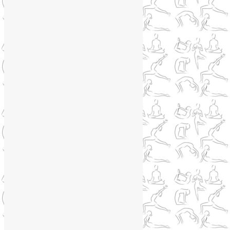
Ароматерапия
(1)
Йога для коленей
(3)
Йога для спины
(15)
Как сохранить молодость
(12)
Книги о йоге
(1)
Коронавирус
(1)
Корпоративная йога
(1)
Лекции о здоровье
(2)
Метеозависимость
(1)
Мужское здоровье
(1)
Натуропатия
(2)
Нейрографика
(6)
Курсы нейрографики
(2)
Обучение нейрографике
(2)
Цветотерапия
(1)
Нетрадиционная медицина
(4)
Новости
(21)
Новости медицины
(6)
Нутрициология
(1)
Очищение организма
(4)
Очищение кишечника
(2)
Пранаяма
(15)
Психосоматика
(2)
Разное
(5)
Регрессионная терапия
(1)