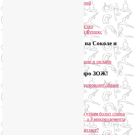
пранаяма
,
уджайи
|
Добавить комментарий
Упадок сил. Что делать?
Приглашаем на йогу для лица на Соколе и
онлайн
Загляните на мой новый сайт про ЗОЖ!
Популярные записи
Марджариасана для тех, у кого по утрам болит спина
Почему дорогой крем не работает, а 3 микроэлемента
для кожи творят чудеса?
Дыхание Уджайи: бодрит или усыпляет?