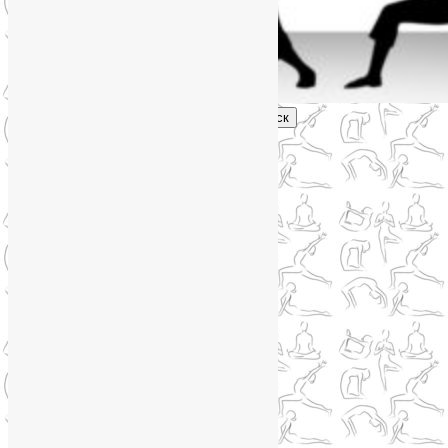
Поиск
Главное меню
Обо мне
О блоге
YogaLiya
Сотрудничество
Карта сайта
Партнеры
Группы SmartYoga
Нейрографика
Супервизор НейроГрафики
Отзывы
Стоимость
Архив метки:
уджайи