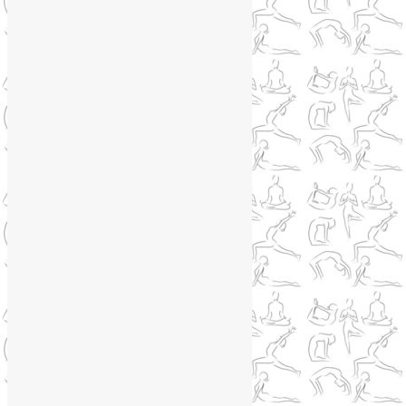
Telegram
WhatsApp
WhatsApp
+79250568266
Phone
+79250568266
Telegram
@Liya_Volova