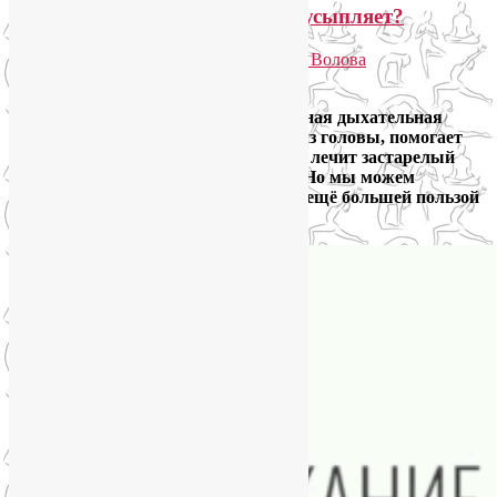
Дыхание Уджайи: бодрит или усыпляет?
Опубликовано
02.03.2026
автором
Лия Волова
Ответить
Уджайи
— это очень простая и полезная дыхательная
техника. Улучшает венозный отток из головы, помогает
сосудам при метеочувствительности, лечит застарелый
кашель и поддерживает иммунитет. Но мы можем
использовать её и более виртуозно, с ещё большей пользой
и эффективностью.