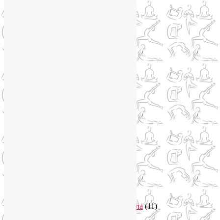
Метеозависимость
(1)
Мужское здоровье
(1)
Натуропатия
(2)
Нейрографика
(6)
Курсы нейрографики
(2)
Обучение нейрографике
(2)
Цветотерапия
(1)
Нетрадиционная медицина
(4)
Новости
(21)
Новости медицины
(6)
Нутрициология
(1)
Очищение организма
(4)
Очищение кишечника
(2)
Пранаяма
(15)
Психосоматика
(2)
Разное
(5)
Регрессионная терапия
(1)
Самомассаж
(1)
Секреты похудения
(2)
Семинары по йоге
(19)
Советы туристам
(3)
Тренировки онлайн
(1)
Философия йоги
(7)
Энергетика человека и тонкие тела
(11)
Энергетические практики
(1)