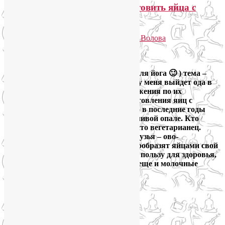
Польза и вред яиц. Как приготовить яйца с
пользой для здоровья?
Опубликовано
15.08.2013
автором
Лия Волова
2
Google
Сегодня у меня будет неожиданная (для йога 🙂 ) тема –
про пользу и вред яиц. Хотя, скорее, у меня выйдет ода в
их защиту. Плюс конкретные предложения по их
поддержке (перечень способов приготовления яиц с
пользой для здоровья). Не секрет, что в последние годы
яйца находятся в явной и несправедливой опале. Кто
холестерина в яйцах боится, кто просто вегетарианец.
Хотя среди последних у яиц есть и друзья – ово-
вегетарианцы, которые как раз разнообразят яйцами свой
растительный рацион и признают их пользу для здоровья,
и лакто-ово-вегетарианцы, которые еще и молочные
продукты себе позволяют.