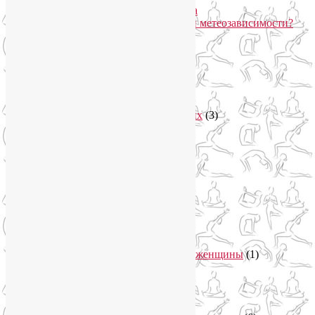
Про вред ботокса и йогу для лица
Какие упражнения помогают при метеозависимости?
Рубрики
Арт-терапия
(4)
арт-тур
(2)
Асаны
(36)
Уроки йоги для начинающих
(3)
Аюрведа
(3)
Безопасная йога
(13)
Видео уроки йоги
(9)
Выставки
(1)
гормон молодости
(1)
Духовные практики
(2)
Женское здоровье
(12)
Здоровый образ жизни
(46)
Вегетарианская кухня
(2)
Здоровое питание
(15)
Питание беременной женщины
(1)
Йога в Завидово
(1)
Йога в Москва-Сити
(2)
Йога для женщин
(29)
Йога для беременных
(11)