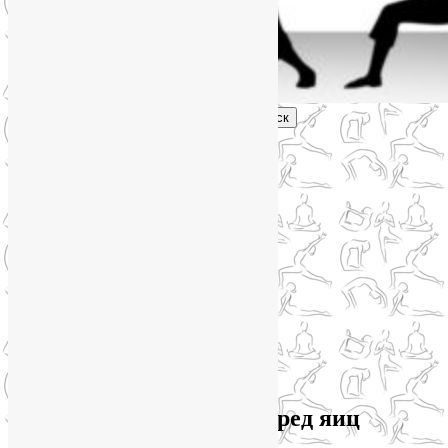
Поиск
Главное меню
Обо мне
О блоге
YogaLiya
Сотрудничество
Карта сайта
Партнеры
Группы SmartYoga
Нейрографика
Супервизор НейроГрафики
Отзывы
Стоимость
Архив метки:
польза и вред яиц