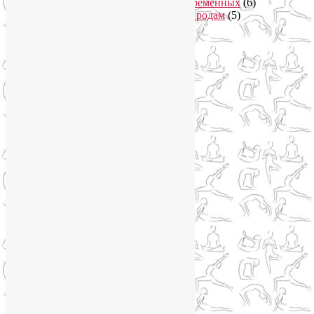
Онлайн курсы для беременных
(6)
Онлайн подготовка к родам
(5)
Йога для здоровья
(67)
Йога для лица
(19)
Самомассаж лица
(3)
Йога для мужчин
(5)
Йога для похудения
(12)
Йога как система
(27)
Медитация
(6)
Мудры
(4)
Йога на Соколе
(4)
Йога онлайн
(1)
Йога туры
(13)
Йога туры 2019
(4)
Отзывы об Индии
(1)
Йога Фото Асаны
(3)
Йогатерапия
(83)
Ароматерапия
(1)
Йога для коленей
(3)
Йога для спины
(15)
Как сохранить молодость
(12)
Книги о йоге
(1)
Коронавирус
(1)
Корпоративная йога
(1)
Лекции о здоровье
(2)