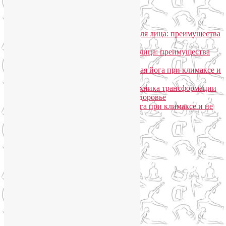
Общение
Лия Волова
к записи
SmartYoga для лица: преимущества
моего подхода
Надежда
к записи
SmartYoga для лица: преимущества
моего подхода
Лия Волова
к записи
Гормональная йога при климаксе и
не только
Лия Волова
к записи
Даосская техника трансформации
сексуальной энергии в женское здоровье
Ирина
к записи
Гормональная йога при климаксе и не
только
Сайт работает на WordPress
Phone
Telegram
WhatsApp
WhatsApp
+79250568266
Phone
+79250568266
Telegram
@Liya_Volova