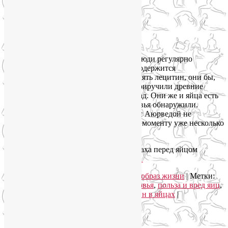
Если бы люди регулярно
употребляли в пищу яйца, в которых содержится
укрепляющий мозг и улучшающий память лецитин, они бы,
конечно, помнили, что первыми кур приручили древние
индийцы примерно 2,5 тысячи лет назад. Они же и яйца есть
пристрастились, и их пользу для здоровья обнаружили.
Заметьте, что провегетарианские йога с Аюрведой не
помешали им это сделать, хотя к этому моменту уже несколько
тысячелетий успешно практиковались.
На самом деле, в основе всеобщего страха перед яйцом
лежит… пищевой миф.
Читать далее
→
Рубрика:
Здоровое питание
,
Здоровый образ жизни
|
Метки:
как приготовить яйца
,
польза для здоровья
,
польза и вред яиц
,
способы приготовления яиц
,
холестерин в яйцах
|
Комментарии (
2
)
Упадок сил. Что делать?