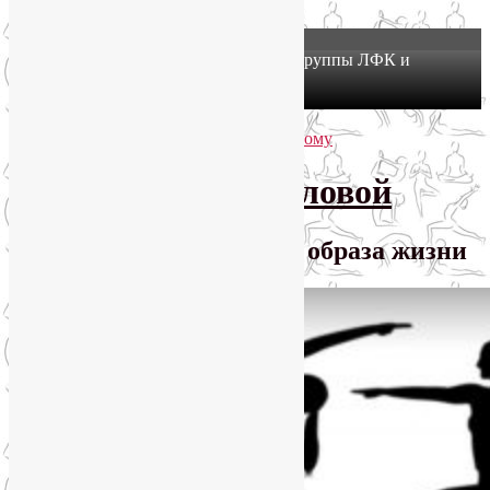
X
Йогатерапия в Москве: приглашаем в группы ЛФК и
оздоровительной йоги на Соколе!
Узнать подробнее
Перейти к основному содержимому
Перейти к дополнительному содержимому
SmartYoga Лии Воловой
Практики для здорового образа жизни