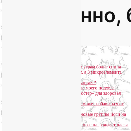
Популярные записи
Марджариасана для тех, у кого по утрам болит спина
Почему дорогой крем не работает, а 3 микроэлемента
для кожи творят чудеса?
Дыхание Уджайи: бодрит или усыпляет?
SmartYoga для лица: преимущества моего подхода
Агнисара Дхаути: «внутренний костёр» для здоровья
пищеварения и тонуса тела
Самомассаж пальцев рук и ног поможет избавиться от
метеозависимости
«Формула антистресса»: набор в новые группы йоги на
Соколе
Эндорфинный коктейль, или Как мозг награждает нас за
движение?