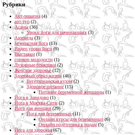
Рубрики
Арт-терапия
(4)
арт-тур
(2)
Асаны
(36)
Уроки йоги для начинающих
(3)
Аюрведа
(3)
Безопасная йога
(13)
Видео уроки йоги
(9)
Выставки
(1)
гормон молодости
(1)
Духовные практики
(2)
Женское здоровье
(12)
Здоровый образ жизни
(46)
Вегетарианская кухня
(2)
Здоровое питание
(15)
Питание беременной женщины
(1)
Йога в Завидово
(1)
Йога в Москва-Сити
(2)
Йога для женщин
(29)
Йога для беременных
(11)
Онлайн курсы для беременных
(6)
Онлайн подготовка к родам
(5)
Йога для здоровья
(67)