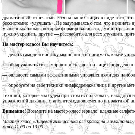
драматичный, отпечатывается на наших лицах в виде того, что
бессистемно «улучшать». Не задумываясь о том, что начинать
мышечных блоков, которые формировались годами и отразились
нужно укрепить, другие — расслабить, для всех улучшить прит
На мастер-классе Вы научитесь:
— делать самодиагностику мышц лица и понимать, какие упраж
— обнаруживать связь морщин и складок на лице с определен
— овладеете самыми эффективными упражнениями для наибол
— опробуете на себе техники лимфодренажа лица и другие мет
Техники, которые мы будем при этом использовать, находятся 
упражнений для лица становится одновременно и практикой ан
Внимание!
Возьмите на мастер-класс зеркало, влажные салфетк
Мастер-класс «Лицевая гимнастика для красоты и эмоциональн
мая с 11.00 до 13.00.