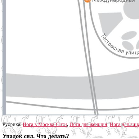
Рубрика:
Йога в Москва-Сити
,
Йога для женщин
,
Йога для лиц
Упадок сил. Что делать?