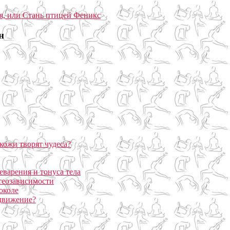
н
кожи творят чудеса?
еварения и тонуса тела
теозависимости
околе
 движение?