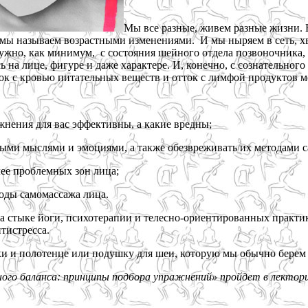
Мы все разные, живем разные жизни.
 мы называем возрастными изменениями. И мы ныряем в сеть, хв
 нужно, как минимум, с состояния шейного отдела позвоночника
 на лице, фигуре и даже характере. И, конечно, с сознательно
ок с кровью питательных веществ и отток с лимфой продуктов м
нения для вас эффективны, а какие вредны;
ными мыслями и эмоциями, а также обезвреживать их методами 
ее проблемных зон лица;
оды самомассажа лица.
на стыке йоги, психотерапии и телесно-ориентированных практи
тистресса.
и и полотенце или подушку для шеи, которую мы обычно берем в
ого баланса: принципы подбора упражнений» пройдет в лектори