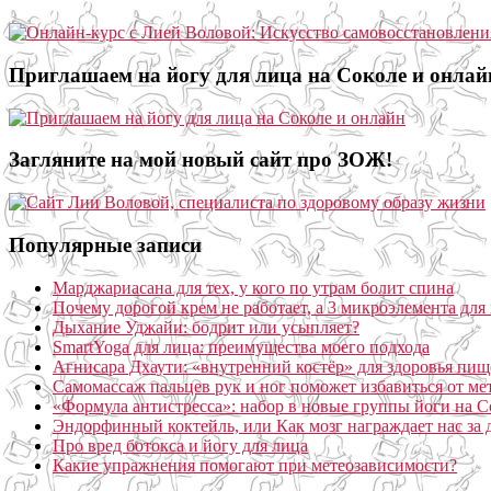
Приглашаем на йогу для лица на Соколе и онлай
Загляните на мой новый сайт про ЗОЖ!
Популярные записи
Марджариасана для тех, у кого по утрам болит спина
Почему дорогой крем не работает, а 3 микроэлемента для 
Дыхание Уджайи: бодрит или усыпляет?
SmartYoga для лица: преимущества моего подхода
Агнисара Дхаути: «внутренний костёр» для здоровья пищ
Самомассаж пальцев рук и ног поможет избавиться от ме
«Формула антистресса»: набор в новые группы йоги на С
Эндорфинный коктейль, или Как мозг награждает нас за
Про вред ботокса и йогу для лица
Какие упражнения помогают при метеозависимости?