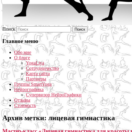
Поиск
Главное меню
Обо мне
О блоге
YogaLiya
Сотрудничество
Карта сайта
Партнеры
Группы SmartYoga
Нейрографика
Супервизор НейроГрафики
Отзывы
Стоимость
Архив метки:
лицевая гимнастика
Мастер-класс «Лицевая гимнастика для красоты