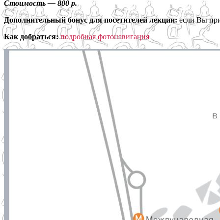
Стоимость — 800 р.
Дополнительный бонус для посетителей лекции:
если Вы при
Как добраться:
подробная фотонавигация