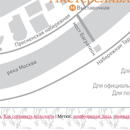
а
,
Как сохранить молодость
|
Метки:
лимфодренаж лица
,
лицевая