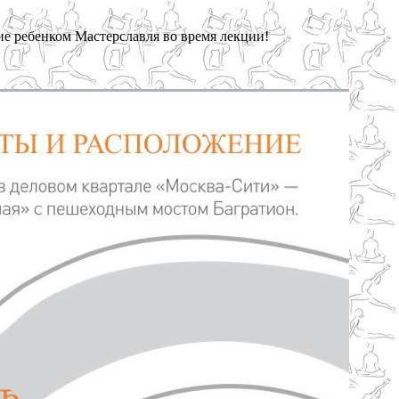
ие ребенком Мастерславля во время лекции!