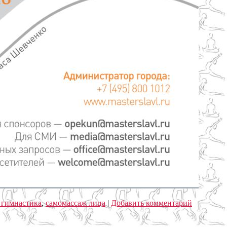
 гимнастика
,
самомассаж лица
|
Добавить комментарий