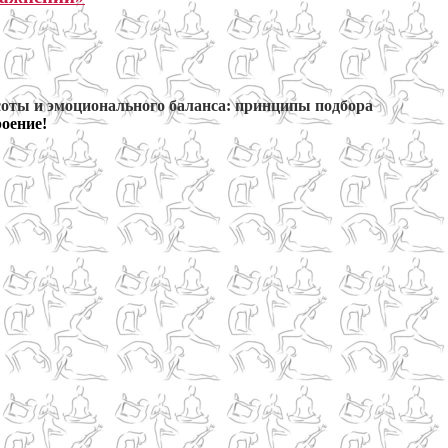
соты и эмоционального баланса: принципы подбора
роение!