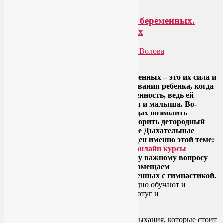
Дыхательные упражнения для беременных.
Правильное дыхание при родах
Опубликовано
02.02.2014
автором
Лия Волова
Google
Дыхательные упражнения для беременных – это их сила и
опора. Во-первых, во время вынашивания ребенка, когда
на мамочке лежит двойная ответственность, ведь ей
приходится дышать за двоих – за себя и малыша. Во-
вторых, правильное дыхание при родах позволить
уменьшить болевые ощущения и ускорить детородный
процесс. Сегодняшний пост в рубрике Дыхательные
упражнения для беременных посвящен именно этой теме:
как дышать во время родов? Наши
онлайн курсы
подготовки к родам
посвящают этому важному вопросу
много времени – как правило, мы совмещаем
дыхательные упражнения для беременных с гимнастикой.
А занятия
йогой для беременных
заодно обучают и
правильным позам во время схваток, потуг и
непосредственно родов.
А теперь к делу. Есть много способов дыхания, которые стоит