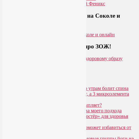
Приглашаем на йогу для лица на Соколе и
онлайн
Загляните на мой новый сайт про ЗОЖ!
Популярные записи
Марджариасана для тех, у кого по утрам болит спина
Почему дорогой крем не работает, а 3 микроэлемента
для кожи творят чудеса?
Дыхание Уджайи: бодрит или усыпляет?
SmartYoga для лица: преимущества моего подхода
Агнисара Дхаути: «внутренний костёр» для здоровья
пищеварения и тонуса тела
Самомассаж пальцев рук и ног поможет избавиться от
метеозависимости
«Формула антистресса»: набор в новые группы йоги на