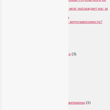
Соколе
Эндорфинный коктейль, или Как мозг награждает нас за
движение?
Про вред ботокса и йогу для лица
Какие упражнения помогают при метеозависимости?
Рубрики
Арт-терапия
(4)
арт-тур
(2)
Асаны
(36)
Уроки йоги для начинающих
(3)
Аюрведа
(3)
Безопасная йога
(13)
Видео уроки йоги
(9)
Выставки
(1)
гормон молодости
(1)
Духовные практики
(2)
Женское здоровье
(12)
Здоровый образ жизни
(46)
Вегетарианская кухня
(2)
Здоровое питание
(15)
Питание беременной женщины
(1)
Йога в Завидово
(1)