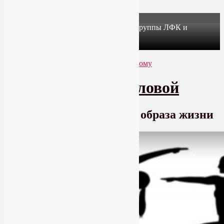
X
Йогатерапия в Москве: приглашаем в группы ЛФК и
оздоровительной йоги на Соколе!
Узнать подробнее
Перейти к основному содержимому
Перейти к дополнительному содержимому
SmartYoga Лии Воловой
Практики для здорового образа жизни