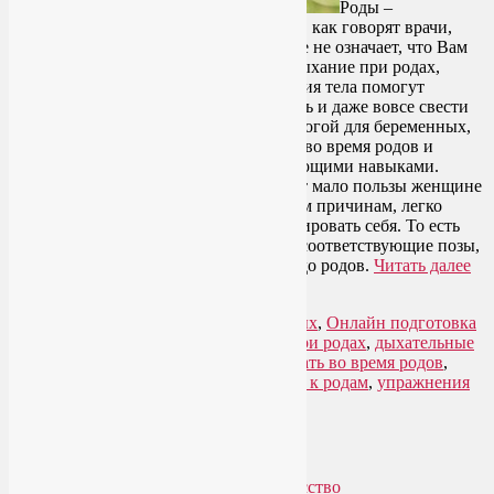
Роды –
естественный процесс. Боль при родах, как говорят врачи,
абсолютно физиологична. Но это вовсе не означает, что Вам
нужно с ней смириться. Правильное дыхание при родах,
грамотно подобранные позы и движения тела помогут
облегчить боль, значительно уменьшить и даже вовсе свести
ее на нет. Регулярно посещая занятия йогой для беременных,
вы будете не просто знать, как дышать во время родов и
двигаться, но и овладеете соответствующими навыками.
Просто знания, к сожалению, приносят мало пользы женщине
во время родов, когда она, по понятным причинам, легко
поддается стрессу и перестает контролировать себя. То есть
правильное дыхание при родах, как и соответствующие позы,
нужно изучать и тренировать задолго до родов.
Читать далее
→
Рубрика:
Онлайн курсы для беременных
,
Онлайн подготовка
к родам
,
Пранаяма
|
Метки:
дыхание при родах
,
дыхательные
упражнения для беременных
,
как дышать во время родов
,
курсы подготовки к родам
,
подготовка к родам
,
упражнения
для беременных
Упадок сил. Что делать?