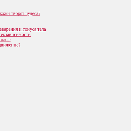
кожи творят чудеса?
еварения и тонуса тела
теозависимости
околе
 движение?