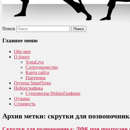
Поиск
Главное меню
Обо мне
О блоге
YogaLiya
Сотрудничество
Карта сайта
Партнеры
Группы SmartYoga
Нейрографика
Супервизор НейроГрафики
Отзывы
Стоимость
Архив метки:
скрутки для позвоночник
Скрутки для позвоночника: ЛФК при протрузии 