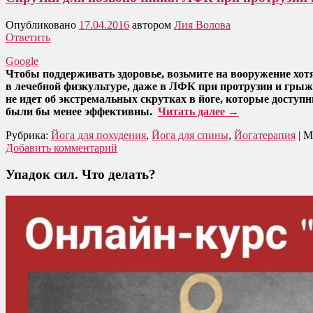
Опубликовано
17.04.2016
автором
Лия Волова
Ответить
Google
Чтобы поддерживать здоровье, возьмите на вооружение хотя
в лечебной физкультуре, даже в ЛФК при протрузии и грыж
не идет об экстремальных скрутках в йоге, которые доступ
были бы менее эффективны.
Читать далее
→
Рубрика:
Йога для похудения
,
Йога для спины
,
Йогатерапия
|
М
Добавить комментарий
Упадок сил. Что делать?