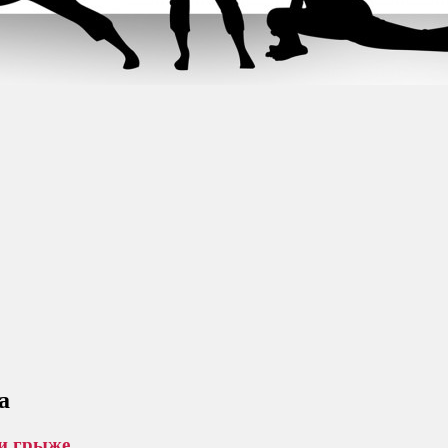
а
и грыже