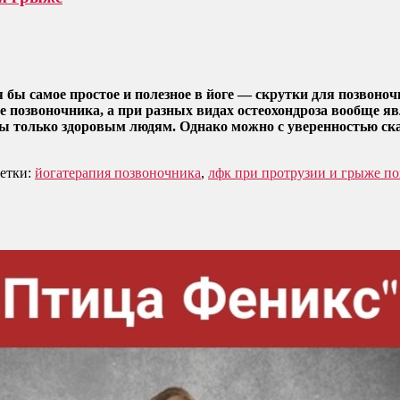
 бы самое простое и полезное в йоге — скрутки для позвоноч
е позвоночника, а при разных видах остеохондроза вообще я
ны только здоровым людям. Однако можно с уверенностью ска
етки:
йогатерапия позвоночника
,
лфк при протрузии и грыже п