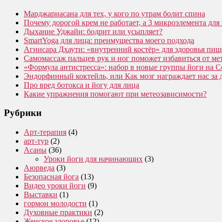
Марджариасана для тех, у кого по утрам болит спина
Почему дорогой крем не работает, а 3 микроэлемента для 
Дыхание Уджайи: бодрит или усыпляет?
SmartYoga для лица: преимущества моего подхода
Агнисара Дхаути: «внутренний костёр» для здоровья пищ
Самомассаж пальцев рук и ног поможет избавиться от ме
«Формула антистресса»: набор в новые группы йоги на С
Эндорфинный коктейль, или Как мозг награждает нас за
Про вред ботокса и йогу для лица
Какие упражнения помогают при метеозависимости?
Рубрики
Арт-терапия
(4)
арт-тур
(2)
Асаны
(36)
Уроки йоги для начинающих
(3)
Аюрведа
(3)
Безопасная йога
(13)
Видео уроки йоги
(9)
Выставки
(1)
гормон молодости
(1)
Духовные практики
(2)
Женское здоровье
(12)