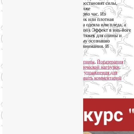
здоровый объём движения и в целом восстановят силы,
улучшат самочувствие. Приведенная ниже
последовательность асан займёт примерно час. Из
приспособлений вам понадобится валик или плотная
подушка, два блока для йоги и одно-два одеяла или пледа, а
также два мешочка с песком (по желанию). Эффект в инь-йоге
даёт именно длительное удержание растяжек для спины и
позвоночника, на расслаблении, поэтому осознанно
поддерживайте покой тела, дыхания и внимания. И
наслаждайтесь!
Читать далее
→
Рубрика:
Йога для здоровья
,
Йога для спины
,
Йогатерапия
|
Метки:
инь-йога
,
непереносимость физической нагрузки
,
растяжка спины в домашних условиях
,
упражнения для
растяжки спины и позвоночника
|
Добавить комментарий
Упадок сил. Что делать?