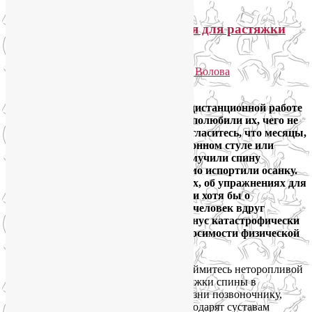
Инь-йога: простые упражнения для растяжки
спины и позвоночника
Опубликовано
02.09.2021
автором
Лия Волова
Ответить
За время пандемии мы привыкли к дистанционной работе
и в целом к жизни онлайн. Мы даже полюбили их, чего не
скажешь о нашем позвоночнике. Согласитесь, что месяцы,
проведенные за компьютером на кухонном стуле или
полулёжа за ноутбуком на диване, измучили спину
напряжением и болью, а многим зримо испортили осанку.
Тут бы и вспомнить о йога-растяжках, об упражнениях для
растяжки спины и позвоночника. Или хотя бы о
простейшей суставной разминке! Но человек вдруг
обнаруживает, что его жизненный тонус катастрофически
понизился, иногда вплоть до непереносимости физической
нагрузки.
Знакомая картина? Если это про вас, займитесь неторопливой
инь-йогой: приятные длительные растяжки спины в
домашних условиях вернут радость жизни позвоночнику,
расслабят перенапряженные мышцы, подарят суставам