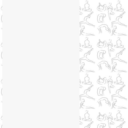
Йога как система
(27)
Медитация
(6)
Мудры
(4)
Йога на Соколе
(4)
Йога онлайн
(1)
Йога туры
(13)
Йога туры 2019
(4)
Отзывы об Индии
(1)
Йога Фото Асаны
(3)
Йогатерапия
(83)
Ароматерапия
(1)
Йога для коленей
(3)
Йога для спины
(15)
Как сохранить молодость
(12)
Книги о йоге
(1)
Коронавирус
(1)
Корпоративная йога
(1)
Лекции о здоровье
(2)
Метеозависимость
(1)
Мужское здоровье
(1)
Натуропатия
(2)
Нейрографика
(6)
Курсы нейрографики
(2)
Обучение нейрографике
(2)