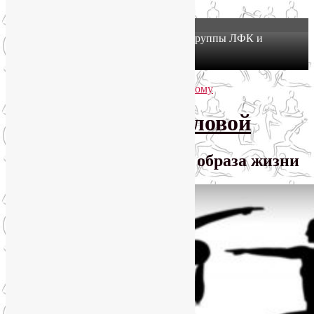
X
Йогатерапия в Москве: приглашаем в группы ЛФК и
оздоровительной йоги на Соколе!
Узнать подробнее
Перейти к основному содержимому
Перейти к дополнительному содержимому
SmartYoga Лии Воловой
Практики для здорового образа жизни