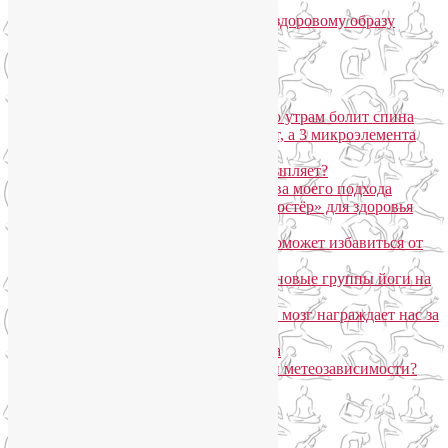
Популярные записи
Марджариасана для тех, у кого по утрам болит спина
Почему дорогой крем не работает, а 3 микроэлемента
для кожи творят чудеса?
Дыхание Уджайи: бодрит или усыпляет?
SmartYoga для лица: преимущества моего подхода
Агнисара Дхаути: «внутренний костёр» для здоровья
пищеварения и тонуса тела
Самомассаж пальцев рук и ног поможет избавиться от
метеозависимости
«Формула антистресса»: набор в новые группы йоги на
Соколе
Эндорфинный коктейль, или Как мозг награждает нас за
движение?
Про вред ботокса и йогу для лица
Какие упражнения помогают при метеозависимости?
Рубрики
Арт-терапия
(4)