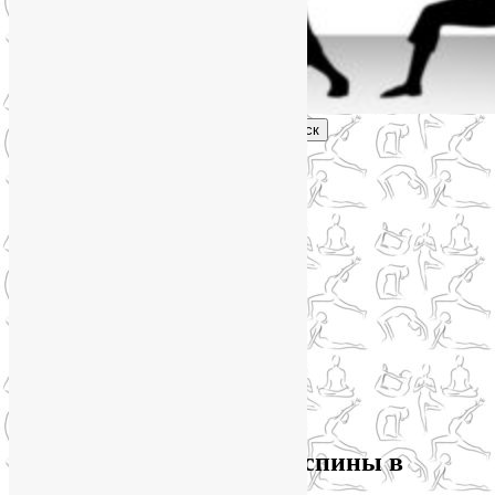
Поиск
Главное меню
Обо мне
О блоге
YogaLiya
Сотрудничество
Карта сайта
Партнеры
Группы SmartYoga
Нейрографика
Супервизор НейроГрафики
Отзывы
Стоимость
Архив метки:
растяжка спины в
домашних условиях