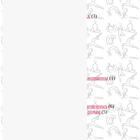
арт-тур
(2)
Асаны
(36)
Уроки йоги для начинающих
(3)
Аюрведа
(3)
Безопасная йога
(13)
Видео уроки йоги
(9)
Выставки
(1)
гормон молодости
(1)
Духовные практики
(2)
Женское здоровье
(12)
Здоровый образ жизни
(46)
Вегетарианская кухня
(2)
Здоровое питание
(15)
Питание беременной женщины
(1)
Йога в Завидово
(1)
Йога в Москва-Сити
(2)
Йога для женщин
(29)
Йога для беременных
(11)
Онлайн курсы для беременных
(6)
Онлайн подготовка к родам
(5)
Йога для здоровья
(67)
Йога для лица
(19)
Самомассаж лица
(3)
Йога для мужчин
(5)
Йога для похудения
(12)