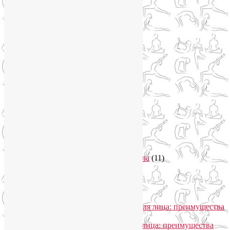
Цветотерапия
(1)
Нетрадиционная медицина
(4)
Новости
(21)
Новости медицины
(6)
Нутрициология
(1)
Очищение организма
(4)
Очищение кишечника
(2)
Пранаяма
(15)
Психосоматика
(2)
Разное
(5)
Регрессионная терапия
(1)
Самомассаж
(1)
Секреты похудения
(2)
Семинары по йоге
(19)
Советы туристам
(3)
Тренировки онлайн
(1)
Философия йоги
(7)
Энергетика человека и тонкие тела
(11)
Энергетические практики
(1)
Общение
Лия Волова
к записи
SmartYoga для лица: преимущества
моего подхода
Надежда
к записи
SmartYoga для лица: преимущества