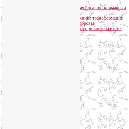
моего подхода
Лия Волова
к записи
Гормональная йога при климаксе и
не только
Лия Волова
к записи
Даосская техника трансформации
сексуальной энергии в женское здоровье
Ирина
к записи
Гормональная йога при климаксе и не
только
Сайт работает на WordPress
Phone
Telegram
WhatsApp
WhatsApp
+79250568266
Phone
+79250568266
Telegram
@Liya_Volova