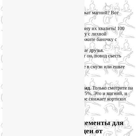
вносят свою лепту.
А какие растительные продукты содержат магний? Вот
настоящие чемпионы по магнию:
Тыквенные семечки
— я не устану их хвалить! 100
грамм закрывают суточную норму с лихвой
Миндаль, кешью, фундук
— держите баночку с
орешками на рабочем столе.
Гречка и овсянка
— наши верные друзья.
Какао и тёмный шоколад
— вот он, повод съесть
дольку-другую после обеда.
Бананы и авокадо
— добавляйте в смузи или ешьте
просто так.
Шпинат
— опять он, любимчик.
И отдельная любовь —
тёмный шоколад
. Только смотрите на
состав: какао должно быть не меньше 75%. Это и магний, и
антиоксиданты, и удовольствие, которое снижает кортизол
само по себе.
Как собрать все микроэлементы для
кожи в одной тарелке: идеи от