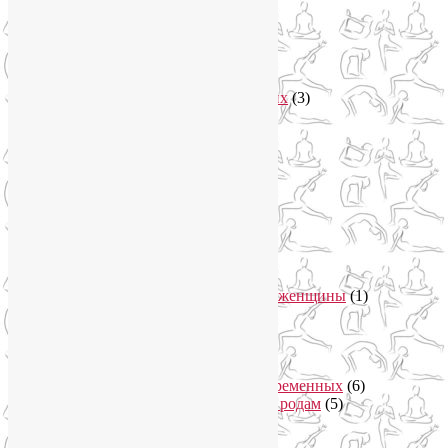
Рубрики
Арт-терапия
(4)
арт-тур
(2)
Асаны
(36)
Уроки йоги для начинающих
(3)
Аюрведа
(3)
Безопасная йога
(13)
Видео уроки йоги
(9)
Выставки
(1)
гормон молодости
(1)
Духовные практики
(2)
Женское здоровье
(12)
Здоровый образ жизни
(46)
Вегетарианская кухня
(2)
Здоровое питание
(15)
Питание беременной женщины
(1)
Йога в Завидово
(1)
Йога в Москва-Сити
(2)
Йога для женщин
(29)
Йога для беременных
(11)
Онлайн курсы для беременных
(6)
Онлайн подготовка к родам
(5)
Йога для здоровья
(67)
Йога для лица
(19)