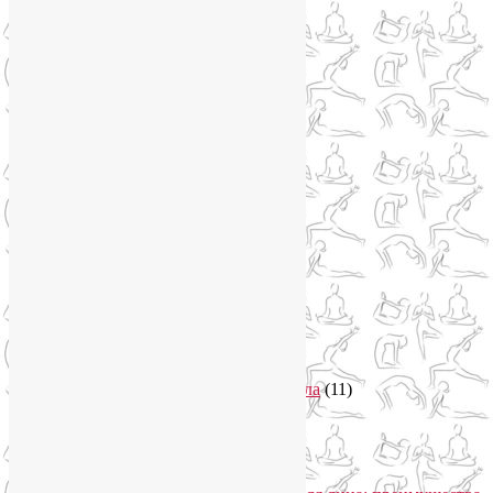
Курсы нейрографики
(2)
Обучение нейрографике
(2)
Цветотерапия
(1)
Нетрадиционная медицина
(4)
Новости
(21)
Новости медицины
(6)
Нутрициология
(1)
Очищение организма
(4)
Очищение кишечника
(2)
Пранаяма
(15)
Психосоматика
(2)
Разное
(5)
Регрессионная терапия
(1)
Самомассаж
(1)
Секреты похудения
(2)
Семинары по йоге
(19)
Советы туристам
(3)
Тренировки онлайн
(1)
Философия йоги
(7)
Энергетика человека и тонкие тела
(11)
Энергетические практики
(1)
Общение