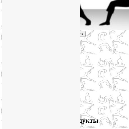
Поиск
Главное меню
Обо мне
О блоге
YogaLiya
Сотрудничество
Карта сайта
Партнеры
Группы SmartYoga
Нейрографика
Супервизор НейроГрафики
Отзывы
Стоимость
Архив метки:
какие продукты
содержат магний