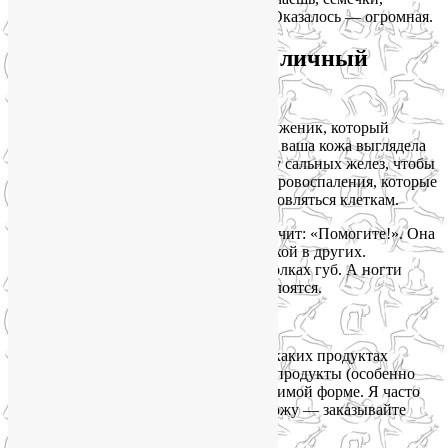
подумаешь, орехи — какая разница?» Оказалось — огромная.
Почему цинк — это ваш личный
косметолог?
Цинк — это тот самый незаметный труженик, который
каждый день выходит на работу, чтобы ваша кожа выглядела
чистой и свежей. Он регулирует работу сальных желез, чтобы
поры не забивались. Он заживляет микровоспаления, которые
мы даже не замечаем. Он помогает обновляться клеткам.
Когда цинка не хватает, кожа будто кричит: «Помогите!». Она
становится жирной в одних зонах и сухой в других.
Появляются пресловутые «заеды» в уголках губ. А ногти
покрываются белыми пятнышками и слоятся.
Где же брать этот волшебный цинк?
Если вы едите мясо — вам повезло. В каких продуктах
больше цинка? Говядина, печень, морепродукты (особенно
устрицы!) дают цинк в самой удобоваримой форме. Я часто
шучу с клиентками: «Хотите чистую кожу — заказывайте
суши с креветками чаще».