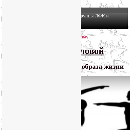
X
Йогатерапия в Москве: приглашаем в группы ЛФК и
оздоровительной йоги на Соколе!
Узнать подробнее
Перейти к основному содержимому
Перейти к дополнительному содержимому
SmartYoga Лии Воловой
Практики для здорового образа жизни