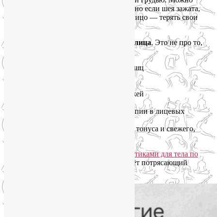
съесть килограмм тыквенных семечек, но если шея зажата,
лимфа всё равно будет застаиваться, а лицо — терять свои
четкие контуры и «съезжать» вниз.
Поэтому я приглашаю вас на
йогу для лица
. Это не про то,
как быстро «накачать щёки», это про:
расслабление гипертонусных мышц
укрепление гипотонусных мышц
запуск лимфотока
продуманная система самомассажей
снятие зажимов с шеи и плеч
применение принципов йогатерапии в лицевых
техниках
возвращение лицу естественного тонуса и свежего,
отдохнувшего вида
Вместе с правильным питанием и
практиками для тела по
программе SmartYoga
йога для лица даёт потрясающий
эффект. Проверено на сотнях учениц.