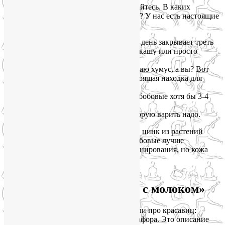
Но если вы вегетарианка — не отчаивайтесь. В каких
растительных продуктах больше цинка? У нас есть настоящие
супергерои:
Тыквенные семечки
— горсть в день закрывает треть
нормы. Можно добавить в салат, кашу или просто
грызть вечером под сериал.
Кунжут и тахинная паста
-обожаю хумус, а вы? Вот
этот самый кунжут в нём — настоящая находка для
кожи.
Нут, чечевица, фасоль
— ешьте бобовые хотя бы 3-4
раза в неделю.
Овсянка
— не быстрая, а та, которую варить надо.
Маленький секрет для вегетарианок:
цинк из растений
очень капризен. Чтобы он усвоился, бобовые лучше
замачивать на ночь. Да, это требует планирования, но кожа
скажет спасибо.
Железо: та самая «кровь с молоком»
Помните, в советских фильмах говорили про красавиц:
«кровь с молоком»? Это не просто метафора. Это описание