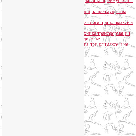
Лия Волова
к записи
SmartYoga для лица: преимущества
моего подхода
Надежда
к записи
SmartYoga для лица: преимущества
моего подхода
Лия Волова
к записи
Гормональная йога при климаксе и
не только
Лия Волова
к записи
Даосская техника трансформации
сексуальной энергии в женское здоровье
Ирина
к записи
Гормональная йога при климаксе и не
только
Сайт работает на WordPress
Phone
Telegram
WhatsApp
WhatsApp
+79250568266
Phone
+79250568266
Telegram
@Liya_Volova