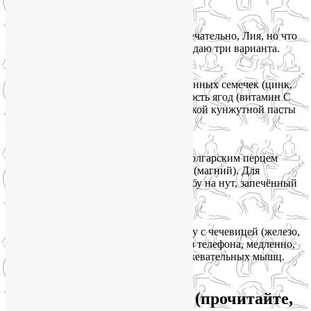
нутрициолога
Знаю, вы сейчас думаете: «Это всё замечательно, Лия, но что
есть прямо завтра?». Ловлю на слове и даю три варианта.
Завтрак «Красивая кожа»
Овсянка (магний, цинк) + ложка тыквенных семечек (цинк,
железо, магний) + банан (магний) + горсть ягод (витамин С
для железа). Сверху можно полить ложкой кунжутной пасты
— будет нежно и полезно.
Обед «Против стресса»
Салат из шпината (железо, магний) с болгарским перцем
(витамин С) и кусочком красной рыбы (магний). Для
вегетарианского варианта замените рыбу на нут, запечённый
со специями.
Ужин «Для чёткого овала лица»
Гречка (железо, магний) + овощное рагу с чечевицей (железо,
цинк) + зелень. И постарайтесь есть без телефона, медленно,
жуя тщательно — это уже массаж для жевательных мышц.
Важное предупреждение (прочитайте,