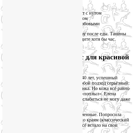
Поэтому:
✅ Поливайте шпинат лимоном
✅ Добавляйте болгарский перец в салат с нутом
✅ Запивайте гречку апельсиновым соком
✅ Ешьте квашеную капусту вместе с бобовыми
И пожалуйста, не пейте чай и кофе сразу после еды. Танины
блокируют всасывание железа. Подождите хотя бы час.
Магний: ваш антистресс для красивой
кожи
Эта история про мою клиентку Елену. 40 лет, успешный
руководитель, двое детей. К уходу за собой подход серьёзный:
косметолог, массажист, хорошая косметика. Но кожа всё равно
выглядит уставшей, а овал лица будто «поплыл». Елена
говорила: «Я как натянутая струна. Расслабиться не могу даже
ночью».
Я посмотрела на её шею и плечи — каменные. Попросила
показать язык — с отпечатками зубов по краям (классический
признак дефицита магния, кстати). И всё встало на свои
места.