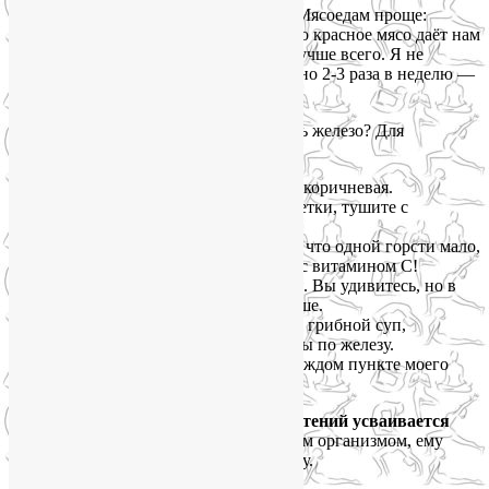
Итак, в каких продуктах есть железо? Мясоедам проще:
говядина, печень, язык, сердце. Именно красное мясо даёт нам
гемовое железо, которое усваивается лучше всего. Я не
призываю есть стейки килограммами, но 2-3 раза в неделю —
отличная профилактика анемии.
А в каких растительных продуктах есть железо? Для
вегетарианок у меня целая аптечка:
Чечевица
— особенно зелёная и коричневая.
Добавляйте в супы, делайте котлетки, тушите с
овощами.
Шпинат
— только не забывайте, что одной горсти мало,
его нужно много. И обязательно с витамином С!
Гречка
— наша родная, любимая. Вы удивитесь, но в
зелёной гречке железа даже больше.
Сушёные грибы
— если любите грибной суп,
используйте белые, они чемпионы по железу.
Тыквенные семечки
— они в каждом пункте моего
списка, но это правда суперфуд.
И вот тут самое важное.
Железо из растений усваивается
хитро.
Чтобы оно подружилось с вашим организмом, ему
нужен витамин С. Это как ключ к замку.