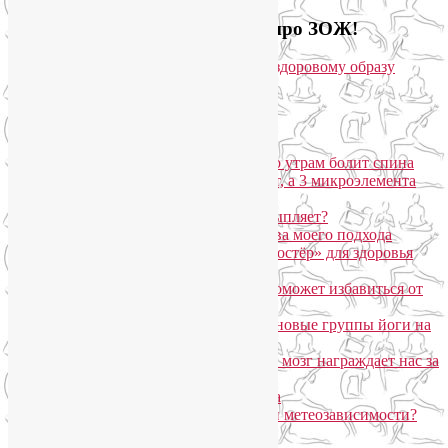
Загляните на мой новый сайт про ЗОЖ!
Популярные записи
Марджариасана для тех, у кого по утрам болит спина
Почему дорогой крем не работает, а 3 микроэлемента
для кожи творят чудеса?
Дыхание Уджайи: бодрит или усыпляет?
SmartYoga для лица: преимущества моего подхода
Агнисара Дхаути: «внутренний костёр» для здоровья
пищеварения и тонуса тела
Самомассаж пальцев рук и ног поможет избавиться от
метеозависимости
«Формула антистресса»: набор в новые группы йоги на
Соколе
Эндорфинный коктейль, или Как мозг награждает нас за
движение?
Про вред ботокса и йогу для лица
Какие упражнения помогают при метеозависимости?