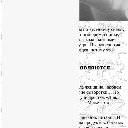
В эти праздничные дни, когда женщины по-весеннему сияют,
а мужчины поздравляют с 8 Марта, мы поговорим о цинке,
железе и магнии. Это микроэлементы для кожи, которые
действительно делают её сияющей изнутри. И я, конечно же,
учла интересы и мясоедов, и вегетарианцев, потому что
сияющая кожа нужна всем 💚.
Цинк: почему прыщи появляются
даже в 30+
Недавно ко мне на консультацию пришла женщина, назовём
её Анной. 34 года, хороший уход, дорогие сыворотки… Но
подбородок усыпан воспалениями, как у подростка. «Лия, я
уже всё перепробовала! — говорит она. — Может, это
гормоны?»
Я попросила её в течение недели вести дневник питания. И
знаете, что оказалось? Анна почти не ела продуктов, богатых
цинком. Вы можете сказать: «Ну, подумаешь, семечки,