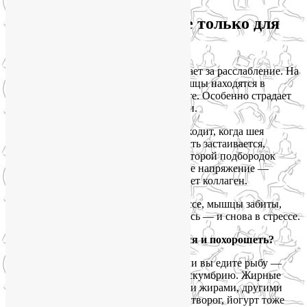
Почему магний важен не только для
нервов?
Магний — это элемент, который отвечает за расслабление. На
клеточном уровне. Когда его мало, мышцы находятся в
постоянном тонусе, даже когда вы спите. Особенно страдает
жевательная мускулатура и мышцы шеи.
А теперь давайте подумаем: что происходит, когда шея
зажата? Нарушается лимфоток. Жидкость застаивается,
появляются отёки. Лицо «оплывает», второй подбородок
становится заметнее. Плюс хроническое напряжение —
высокий кортизол. А кортизол разрушает коллаген.
Получается замкнутый круг: вы в стрессе, мышцы забиты,
лицо теряет чёткость, вы расстраиваетесь — и снова в стрессе.
Где брать магний, чтобы расслабиться и похорошеть?
Какие продукты содержат магний? Если вы едите рыбу —
обратите внимание на лосося, форель, скумбрию. Жирные
сорта рыбы богаты магнием, полезными жирами, другими
микроэлементами для кожи. Креветки, творог, йогурт тоже