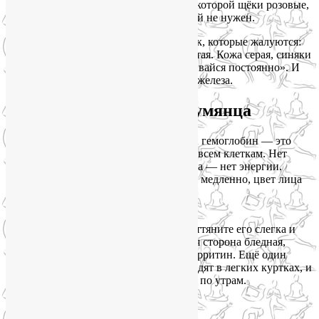
женщины с хорошим гемоглобином, у которой щёки розовые,
глаза блестят, и даже тональный крем ей не нужен.
Я часто вижу на консультациях девушек, которые жалуются:
«Лия, я сплю по 8 часов, а встаю разбитая. Кожа серая, синяки
под глазами — хоть консилером замазывайся постоянно». И
первое, на что я смотрю — показатели железа.
Почему без железа нет румянца
Железо входит в состав гемоглобина. А гемоглобин — это
курьер, который разносит кислород по всем клеткам. Нет
железа — нет кислорода. Нет кислорода — нет энергии.
Клетки кожи задыхаются, обновляются медленно, цвет лица
становится землистым.
Как понять, что железа не хватает?
Обратите внимание на нижнее веко. Оттяните его слегка и
посмотрите в зеркало. Если внутренняя сторона бледная,
почти белая — это повод проверить ферритин. Ещё один
маркер — вы мёрзнете, когда другие ходят в легких куртках, и
не можете оторвать голову от подушки по утрам.
Где брать железо?