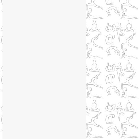
Самомассаж лица
(3)
Йога для мужчин
(5)
Йога для похудения
(12)
Йога как система
(27)
Медитация
(6)
Мудры
(4)
Йога на Соколе
(4)
Йога онлайн
(1)
Йога туры
(13)
Йога туры 2019
(4)
Отзывы об Индии
(1)
Йога Фото Асаны
(3)
Йогатерапия
(83)
Ароматерапия
(1)
Йога для коленей
(3)
Йога для спины
(15)
Как сохранить молодость
(12)
Книги о йоге
(1)
Коронавирус
(1)
Корпоративная йога
(1)
Лекции о здоровье
(2)
Метеозависимость
(1)
Мужское здоровье
(1)
Натуропатия
(2)
Нейрографика
(6)