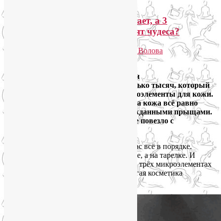
Почему дорогой крем не работает, а 3
микроэлемента для кожи творят чудеса?
Опубликовано
07.03.2026
автором
Лия Волова
Ответить
С кем этого не случалось? Вы купили
разрекламированный крем за несколько тысяч, который
обещал обеспечить все важные микроэлементы для кожи.
Вы пользуетесь им утром и вечером, а кожа всё равно
тусклая, с сероватым оттенком и нежданными прыщами.
И вы думаете: «Может, мне просто не повезло с
генетикой»?
Спойлер: скорее всего, с генетикой у вас всё в порядке.
Просто красота начинается не в баночке, а на тарелке. И
сегодня я, как нутрициолог, расскажу о трёх микроэлементах
для кожи, без которых даже самая дорогая косметика
бессильна.