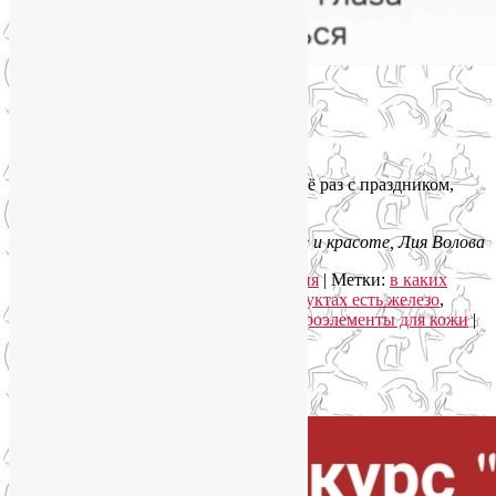
🗓
Жду вас онлайн:
🔸 по понедельникам в 20:30
🔸 по пятницам в 21:00
Приходите, будем сиять вместе! ✨И ещё раз с праздником,
дорогие читательницы!
С любовью и заботой о вашем здоровье и красоте, Лия Волова
Рубрика:
Йога для лица
,
Нутрициология
|
Метки:
в каких
продуктах больше цинка
,
в каких продуктах есть железо
,
какие продукты содержат магний
,
микроэлементы для кожи
|
Добавить комментарий
Упадок сил. Что делать?