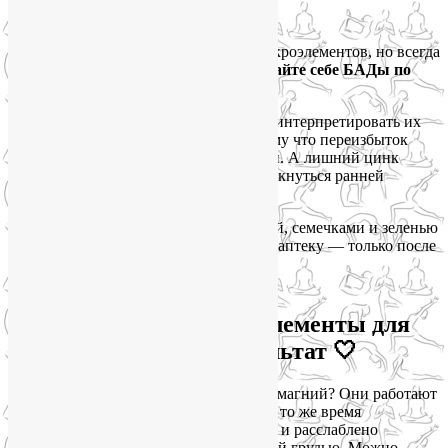
пожалуйста!)
Девочки, я обожаю тему питания и микроэлементов, но всегда
повторяю своим клиенткам:
не назначайте себе БАДы по
интернету
.
Да, анализы сдать можно и нужно. Но интерпретировать их
должен врач и/или нутрициолог. Потому что переизбыток
железа, например, токсичен для печени. А лишний цинк
мешает усваиваться меди, что может аукнуться ранней
сединой и проблемами с сосудами.
Еда — это безопасно. Тарелка с гречкой, семечками и зеленью
никогда не навредит. А за добавками в аптеку — только после
консультации.
Йога для лица + микроэлементы для
кожи = наилучший результат 🤍
Знаете, что объединяет цинк, железо и магний? Они работают
лучше, когда мышцы лица в тонусе и в то же время
эластичны, когда тело в целом активно и расслаблено
одновременно, когда вы дышите полной грудью. Можно