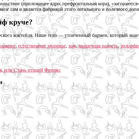
вольствие (прилежащее ядро, префронтальная кора), «загораютс
зг сам и является фабрикой этого легального и полезного допи
йф круче?
ского коктейля. Наше тело — утонченный бармен, который знает
охакинг
,
естественное здоровье
,
зож
,
мышечная радость
,
эндорф
н