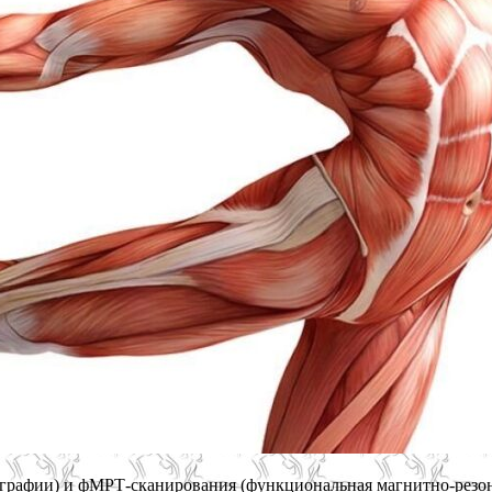
рафии) и фМРТ-сканирования (функциональная магнитно-резона