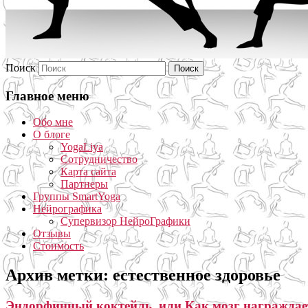
Поиск
Главное меню
Обо мне
О блоге
YogaLiya
Сотрудничество
Карта сайта
Партнеры
Группы SmartYoga
Нейрографика
Супервизор НейроГрафики
Отзывы
Стоимость
Архив метки:
естественное здоровье
Эндорфинный коктейль, или Как мозг награждает