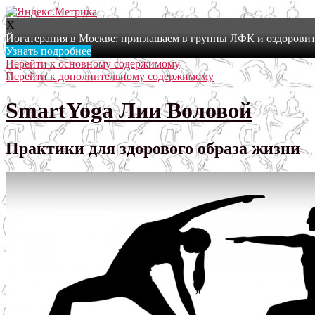
X
Йогатерапия в Москве: приглашаем в группы ЛФК и оздоровит
Узнать подробнее
Перейти к основному содержимому
Перейти к дополнительному содержимому
SmartYoga Лии Воловой
Практики для здорового образа жизни