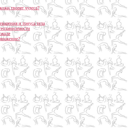
кожи творят чудеса?
еварения и тонуса тела
теозависимости
околе
 движение?