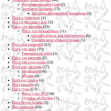
Вегетарианская кухня
(2)
Здоровое питание
(15)
Питание беременной женщины
(1)
Йога в Завидово
(1)
Йога в Москва-Сити
(2)
Йога для женщин
(29)
Йога для беременных
(11)
Онлайн курсы для беременных
(6)
Онлайн подготовка к родам
(5)
Йога для здоровья
(67)
Йога для лица
(19)
Самомассаж лица
(3)
Йога для мужчин
(5)
Йога для похудения
(12)
Йога как система
(27)
Медитация
(6)
Мудры
(4)
Йога на Соколе
(4)
Йога онлайн
(1)
Йога туры
(13)
Йога туры 2019
(4)
Отзывы об Индии
(1)
Йога Фото Асаны
(3)
Йогатерапия
(83)