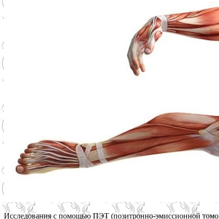
Исследования с помощью ПЭТ (позитронно-эмиссионной томог