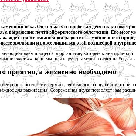
каменного века. Он только что пробежал десяток километров
ия, а выражение почти эйфорического облегчения. Его мозг 
ему жаждет той же «мышечной радости» — мощнейшего природ
оцессе эволюции и вовсе лишиться этой волшебной внутренне
недооцениваем процессы в организме, которые к ней приводят.
химию счастья» наши мышцы варят для мозга в ответ на бег, сил
о приятно, а жизненно необходимо
й нейробиологический термин для комплекса ощущений: от эйфо
ажное для выживания. Современная наука позволяет нам расшиф