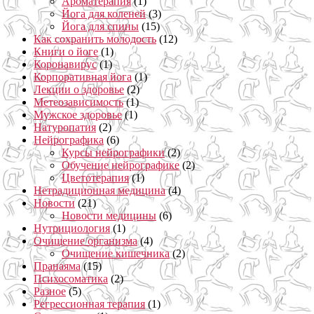
Ароматерапия
(1)
Йога для коленей
(3)
Йога для спины
(15)
Как сохранить молодость
(12)
Книги о йоге
(1)
Коронавирус
(1)
Корпоративная йога
(1)
Лекции о здоровье
(2)
Метеозависимость
(1)
Мужское здоровье
(1)
Натуропатия
(2)
Нейрографика
(6)
Курсы нейрографики
(2)
Обучение нейрографике
(2)
Цветотерапия
(1)
Нетрадиционная медицина
(4)
Новости
(21)
Новости медицины
(6)
Нутрициология
(1)
Очищение организма
(4)
Очищение кишечника
(2)
Пранаяма
(15)
Психосоматика
(2)
Разное
(5)
Регрессионная терапия
(1)