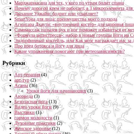
Марджариасана для тех, у кого по утрам болит спина
Почему дорогой крем не работает, а 3 микроэлемента для 
Дыхание Уджайи: бодрит или усыпляет?
SmartYoga для лица: преимущества моего подхода
Агнисара Дхаути: «внутренний костёр» для здоровья пищ
Самомассаж пальцев рук и ног поможет избавиться от ме
«Формула антистресса»: набор в новые группы йоги на С
Эндорфинный коктейль, или Как мозг награждает нас за
Про вред ботокса и йогу для лица
Какие упражнения помогают при метеозависимости?
Рубрики
Арт-терапия
(4)
арт-тур
(2)
Асаны
(36)
Уроки йоги для начинающих
(3)
Аюрведа
(3)
Безопасная йога
(13)
Видео уроки йоги
(9)
Выставки
(1)
гормон молодости
(1)
Духовные практики
(2)
Женское здоровье
(12)
Здоровый образ жизни
(46)