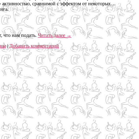
я» активностью, сравнимой с эффектом от некоторых…
нга.
, что нам подать.
Читать далее
→
ины
|
Добавить комментарий