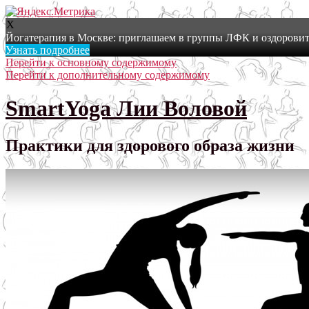
X
Йогатерапия в Москве: приглашаем в группы ЛФК и оздоровит
Узнать подробнее
Перейти к основному содержимому
Перейти к дополнительному содержимому
SmartYoga Лии Воловой
Практики для здорового образа жизни