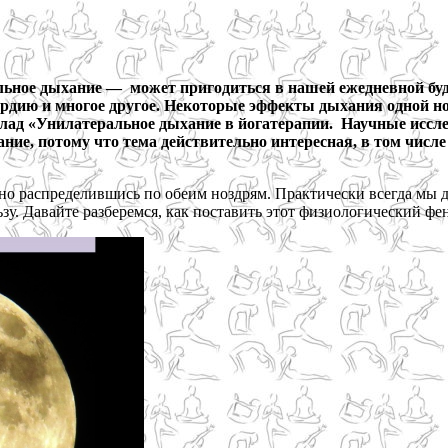
льное дыхание — может пригодиться в нашей ежедневной буд
кардию и многое другое. Некоторые эффекты дыхания одной 
ад «Унилатеральное дыхание в йогатерапии. Научные иссле
ание, потому что тема действительно интересная, в том числ
мерно распределившись по обеим ноздрям. Практически всегда м
ьзу. Давайте разберемся, как поставить этот физиологический 