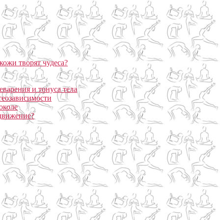
кожи творят чудеса?
еварения и тонуса тела
теозависимости
околе
 движение?