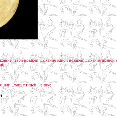
ыхание левой ноздрей
,
дыхание одной ноздрей
,
дыхание правой 
рий
н