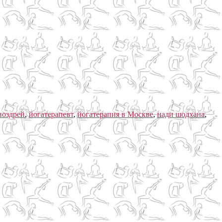
ноздрей
,
йогатерапевт
,
йогатерапия в Москве
,
нади шодхана
,