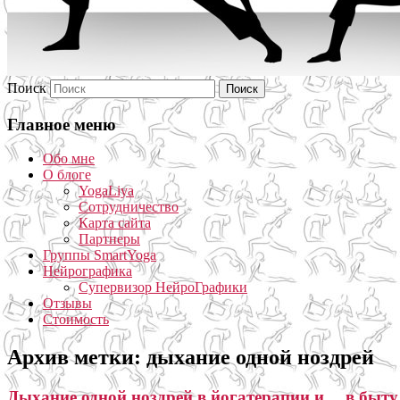
Поиск
Главное меню
Обо мне
О блоге
YogaLiya
Сотрудничество
Карта сайта
Партнеры
Группы SmartYoga
Нейрографика
Супервизор НейроГрафики
Отзывы
Стоимость
Архив метки:
дыхание одной ноздрей
Дыхание одной ноздрей в йогатерапии и… в быту