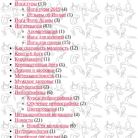
Йога туры
(13)
Йога туры 2019
(4)
Отзывы об Индии
(1)
Йога Фото Асаны
(3)
Йогатерапия
(83)
Ароматерапия
(1)
Йога для коленей
(3)
Йога для спины
(15)
Как сохранить молодость
(12)
Книги о йоге
(1)
Коронавирус
(1)
Корпоративная йога
(1)
Лекции о здоровье
(2)
Метеозависимость
(1)
Мужское здоровье
(1)
Натуропатия
(2)
Нейрографика
(6)
Курсы нейрографики
(2)
Обучение нейрографике
(2)
Цветотерапия
(1)
Нетрадиционная медицина
(4)
Новости
(21)
Новости медицины
(6)
Нутрициология
(1)
Очищение организма
(4)