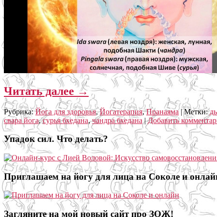
Читать далее
→
Рубрика:
Йога для здоровья
,
Йогатерапия
,
Пранаяма
|
Метки:
д
свара йога
,
сурья бхедана
,
чандра бхедана
|
Добавить коммента
Упадок сил. Что делать?
Приглашаем на йогу для лица на Соколе и онлай
Загляните на мой новый сайт про ЗОЖ!