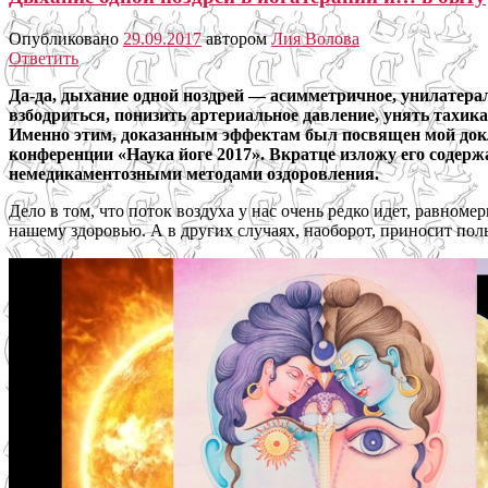
Опубликовано
29.09.2017
автором
Лия Волова
Ответить
Да-да, дыхание одной ноздрей — асимметричное, унилатера
взбодриться, понизить артериальное давление, унять тахи
Именно этим, доказанным эффектам был посвящен мой докл
конференции «Наука йоге 2017». Вкратце изложу его содерж
немедикаментозными методами оздоровления.
Дело в том, что поток воздуха у нас очень редко идет, равно
нашему здоровью. А в других случаях, наоборот, приносит пол