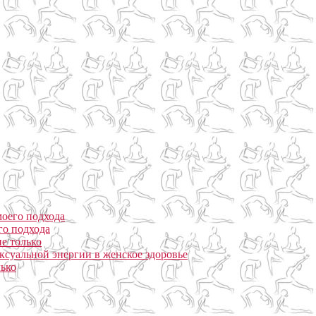
моего подхода
го подхода
е только
ксуальной энергии в женское здоровье
лько