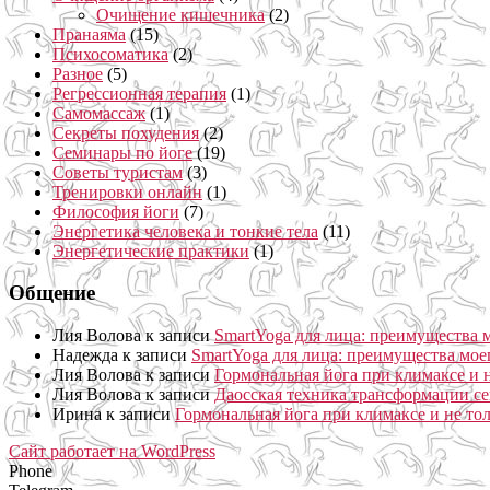
Очищение кишечника
(2)
Пранаяма
(15)
Психосоматика
(2)
Разное
(5)
Регрессионная терапия
(1)
Самомассаж
(1)
Секреты похудения
(2)
Семинары по йоге
(19)
Советы туристам
(3)
Тренировки онлайн
(1)
Философия йоги
(7)
Энергетика человека и тонкие тела
(11)
Энергетические практики
(1)
Общение
Лия Волова
к записи
SmartYoga для лица: преимущества 
Надежда
к записи
SmartYoga для лица: преимущества мое
Лия Волова
к записи
Гормональная йога при климаксе и н
Лия Волова
к записи
Даосская техника трансформации се
Ирина
к записи
Гормональная йога при климаксе и не то
Сайт работает на WordPress
Phone