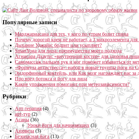
Популярные записи
Марджариасана для тех, у кого по утрам болит спина
Почему дорогой крем не работает, а 3 микроэлемента для 
Дыхание Уджайи: бодрит или усыпляет?
SmartYoga для лица: преимущества моего подхода
Агнисара Дхаути: «внутренний костёр» для здоровья пищ
Самомассаж пальцев рук и ног поможет избавиться от ме
«Формула антистресса»: набор в новые группы йоги на С
Эндорфинный коктейль, или Как мозг награждает нас за
Про вред ботокса и йогу для лица
Какие упражнения помогают при метеозависимости?
Рубрики
Арт-терапия
(4)
арт-тур
(2)
Асаны
(36)
Уроки йоги для начинающих
(3)
Аюрведа
(3)
Безопасная йога
(13)