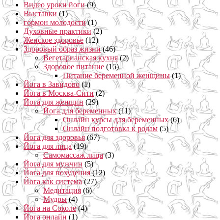
Видео уроки йоги
(9)
Выставки
(1)
гормон молодости
(1)
Духовные практики
(2)
Женское здоровье
(12)
Здоровый образ жизни
(46)
Вегетарианская кухня
(2)
Здоровое питание
(15)
Питание беременной женщины
(1)
Йога в Завидово
(1)
Йога в Москва-Сити
(2)
Йога для женщин
(29)
Йога для беременных
(11)
Онлайн курсы для беременных
(6)
Онлайн подготовка к родам
(5)
Йога для здоровья
(67)
Йога для лица
(19)
Самомассаж лица
(3)
Йога для мужчин
(5)
Йога для похудения
(12)
Йога как система
(27)
Медитация
(6)
Мудры
(4)
Йога на Соколе
(4)
Йога онлайн
(1)