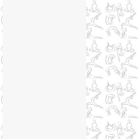
Telegram
@Liya_Volova