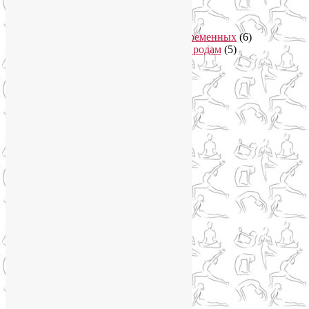
Йога для женщин
(29)
Йога для беременных
(11)
Онлайн курсы для беременных
(6)
Онлайн подготовка к родам
(5)
Йога для здоровья
(67)
Йога для лица
(19)
Самомассаж лица
(3)
Йога для мужчин
(5)
Йога для похудения
(12)
Йога как система
(27)
Медитация
(6)
Мудры
(4)
Йога на Соколе
(4)
Йога онлайн
(1)
Йога туры
(13)
Йога туры 2019
(4)
Отзывы об Индии
(1)
Йога Фото Асаны
(3)
Йогатерапия
(83)
Ароматерапия
(1)
Йога для коленей
(3)
Йога для спины
(15)
Как сохранить молодость
(12)
Книги о йоге
(1)