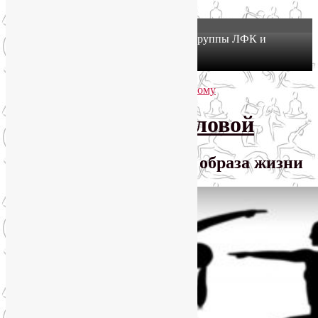
X
Йогатерапия в Москве: приглашаем в группы ЛФК и
оздоровительной йоги на Соколе!
Узнать подробнее
Перейти к основному содержимому
Перейти к дополнительному содержимому
SmartYoga Лии Воловой
Практики для здорового образа жизни