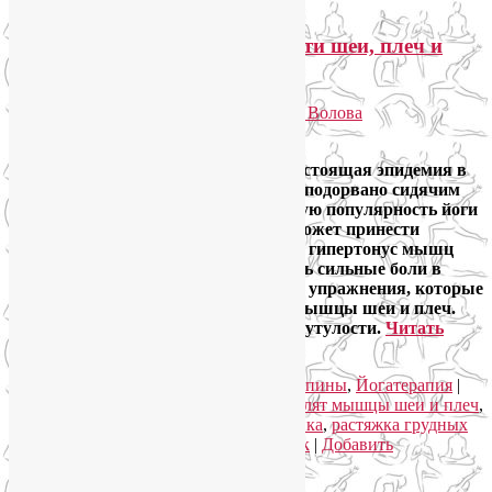
ЛФК и йога при болях в области шеи, плеч и
лопаток
Опубликовано
06.10.2021
автором
Лия Волова
Ответить
Боли в области шеи и плеч — это настоящая эпидемия в
нашем обществе, здоровье которого подорвано сидячим
образом жизни. Несмотря на растущую популярность йоги
стандартная практика зачастую не может принести
облегчение «забитым» плечам, снять гипертонус мышц
шейно-воротниковой зоны, успокоить сильные боли в
области лопаток. Однако есть позы и упражнения, которые
действительно помогут, если болят мышцы шеи и плеч.
Используйте эти же асаны йоги при сутулости.
Читать
далее
→
Рубрика:
Йога для здоровья
,
Йога для спины
,
Йогатерапия
|
Метки:
боли в области шеи и плеча
,
болят мышцы шеи и плеч
,
йога при сутулости
,
кифотическая осанка
,
растяжка грудных
мышц
,
сильные боли в области лопаток
|
Добавить
комментарий