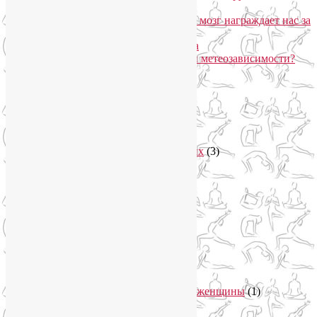
Соколе
Эндорфинный коктейль, или Как мозг награждает нас за
движение?
Про вред ботокса и йогу для лица
Какие упражнения помогают при метеозависимости?
Рубрики
Арт-терапия
(4)
арт-тур
(2)
Асаны
(36)
Уроки йоги для начинающих
(3)
Аюрведа
(3)
Безопасная йога
(13)
Видео уроки йоги
(9)
Выставки
(1)
гормон молодости
(1)
Духовные практики
(2)
Женское здоровье
(12)
Здоровый образ жизни
(46)
Вегетарианская кухня
(2)
Здоровое питание
(15)
Питание беременной женщины
(1)
Йога в Завидово
(1)
Йога в Москва-Сити
(2)