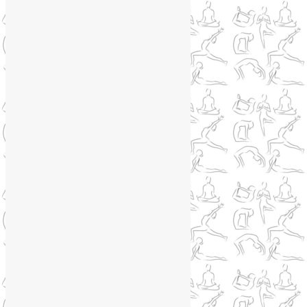
Коронавирус
(1)
Корпоративная йога
(1)
Лекции о здоровье
(2)
Метеозависимость
(1)
Мужское здоровье
(1)
Натуропатия
(2)
Нейрографика
(6)
Курсы нейрографики
(2)
Обучение нейрографике
(2)
Цветотерапия
(1)
Нетрадиционная медицина
(4)
Новости
(21)
Новости медицины
(6)
Нутрициология
(1)
Очищение организма
(4)
Очищение кишечника
(2)
Пранаяма
(15)
Психосоматика
(2)
Разное
(5)
Регрессионная терапия
(1)
Самомассаж
(1)
Секреты похудения
(2)
Семинары по йоге
(19)
Советы туристам
(3)
Тренировки онлайн
(1)