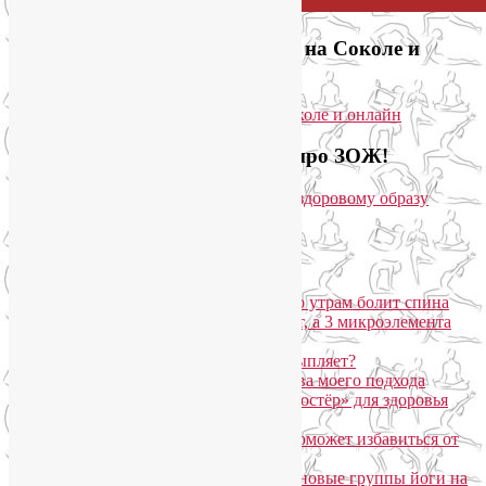
Приглашаем на йогу для лица на Соколе и
онлайн
Загляните на мой новый сайт про ЗОЖ!
Популярные записи
Марджариасана для тех, у кого по утрам болит спина
Почему дорогой крем не работает, а 3 микроэлемента
для кожи творят чудеса?
Дыхание Уджайи: бодрит или усыпляет?
SmartYoga для лица: преимущества моего подхода
Агнисара Дхаути: «внутренний костёр» для здоровья
пищеварения и тонуса тела
Самомассаж пальцев рук и ног поможет избавиться от
метеозависимости
«Формула антистресса»: набор в новые группы йоги на