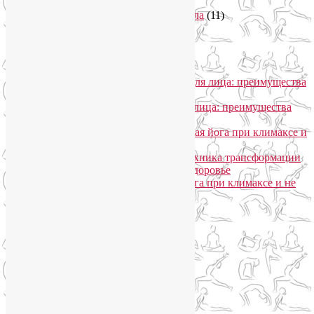
Философия йоги
(7)
Энергетика человека и тонкие тела
(11)
Энергетические практики
(1)
Общение
Лия Волова
к записи
SmartYoga для лица: преимущества
моего подхода
Надежда
к записи
SmartYoga для лица: преимущества
моего подхода
Лия Волова
к записи
Гормональная йога при климаксе и
не только
Лия Волова
к записи
Даосская техника трансформации
сексуальной энергии в женское здоровье
Ирина
к записи
Гормональная йога при климаксе и не
только
Сайт работает на WordPress
Phone
Telegram
WhatsApp
WhatsApp
+79250568266
Phone
+79250568266