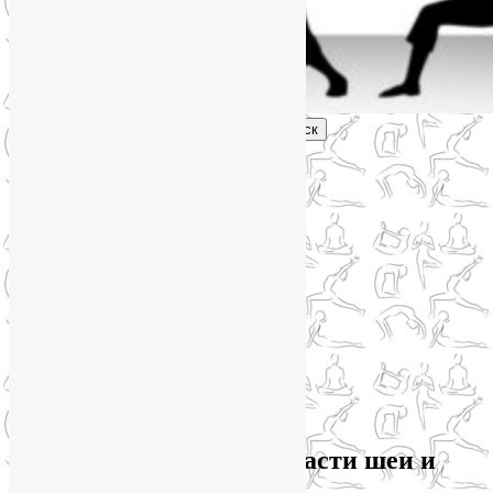
Поиск
Главное меню
Обо мне
О блоге
YogaLiya
Сотрудничество
Карта сайта
Партнеры
Группы SmartYoga
Нейрографика
Супервизор НейроГрафики
Отзывы
Стоимость
Архив метки:
боли в области шеи и
плеча