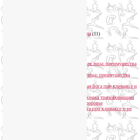
Секреты похудения
(2)
Семинары по йоге
(19)
Советы туристам
(3)
Тренировки онлайн
(1)
Философия йоги
(7)
Энергетика человека и тонкие тела
(11)
Энергетические практики
(1)
Общение
Лия Волова
к записи
SmartYoga для лица: преимущества
моего подхода
Надежда
к записи
SmartYoga для лица: преимущества
моего подхода
Лия Волова
к записи
Гормональная йога при климаксе и
не только
Лия Волова
к записи
Даосская техника трансформации
сексуальной энергии в женское здоровье
Ирина
к записи
Гормональная йога при климаксе и не
только
Сайт работает на WordPress
Phone
Telegram