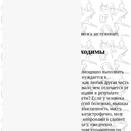
координация движений,
регуляция равновесия,
регуляция мышечного тонуса,
мышечная память.
Согласитесь, что этот отдел головного мозга заслуживает,
чтобы о нем позаботились.
Для здоровья мозга необходимы
регулярные тренировки
Во-первых, мозжечок, чтобы он мог полноценно выполнять
свои функции и не слабел год от года, нуждается в…
тренировках. Как мышцы, например, и как любая другая часть
мозга. Потому что мозг в этом смысле мало чем отличается от
мышц. Вспомните, что случается с мышцами в результате
длительной вынужденной неподвижности? Если у человека
перелом или он прикован к постели другой болезнью, мышцы
буквально атрофируются, теряют силу, эластичность, массу.
Для здоровья мозга бездействие так же катастрофично, мозг
перестает создавать новые связи между нейронами и слабеет
день ото дня. Однако если вы, сломав ногу, ежедневно
занимаетесь лечебной физкультурой, меняя упражнения по