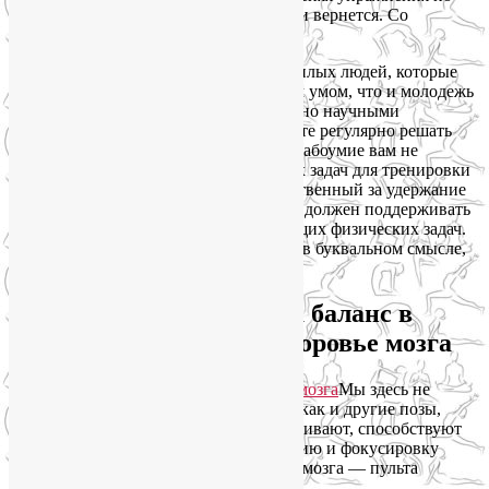
мере восстановления, функционал ноги вернется. Со
здоровьем мозга — та же история.
Вы наверняка лично знаете очень пожилых людей, которые
при этом отличаются настолько живым умом, что и молодежь
позавидует. Это действительно доказано научными
исследованиями: если вы не перестанете регулярно решать
умственные задачи, потеря памяти и слабоумие вам не
страшны. Но одних только умственных задач для тренировки
мозга недостаточно. Мозжечок, ответственный за удержание
равновесия и координацию движений, должен поддерживать
свои навыки в решении соответствующих физических задач.
Поэтому позы на баланс в йоге — это, в буквальном смысле,
практика для ума и здоровья мозга.
Йога в целом и асаны на баланс в
частности укрепляют здоровье мозга
Мы здесь не
говорим о том, что балансовые асаны, как и другие позы,
одни мышцы укрепляют, другие растягивают, способствуют
снятию стресса, улучшают концентрацию и фокусировку
внимания. Сейчас разговор о здоровье мозга — пульта
управления нашего биокомпьютера.