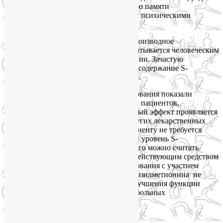
мозга может способствовать улучшению памяти
и обучаемости у людей, не страдающих психическими
расстройствами.
S-аденозилметионин
– натуральное производное
аминокислоты, которая в норме вырабатывается человеческим
организмом и участвует в метилировании. Зачастую
в организме человека зрелого возраста содержание S-
аденозилметионина критически низкое.
Многочисленные клинические исследования показали
эффективность S-аденозилметионина у пациентов,
страдающих депрессией. Положительный эффект проявляется
сравнительно быстро. В отличие от других лекарственных
препаратов для лечения депрессии пациенту не требуется
поддерживать некоторый необходимый уровень S-
аденозилметионина в крови, поэтому его можно считать
эффективным, натуральным и быстродействующим средством
для лечения легких депрессий. Исследования с участием
людей показали эффективность S-аденозилметионина не
только как БАДа для мозга, но и для улучшения функции
печени и при облегчении состояния у больных
остеоартритом.