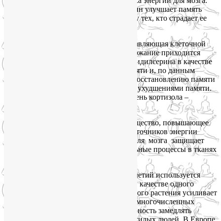
аденозинтрифосфата (АТФ) – источника энергии для мозга.
Исследования показали, что винпоцетин улучшает память
как у людей с хорошей памятью, так и у тех, кто страдает ее
потерей.
Фосфатидилсерин
– натуральная составляющая клеточной
мембраны. Его наиболее высокое содержание приходится
на клетки мозга. Употребление фосфатидилсерина в качестве
БАДа для мозга замедляет потерю памяти и, по данным
исследований, может способствовать восстановлению памяти
у некоторых пациентов с возрастными ухудшениями памяти.
Также фосфатидилсерин снижает уровень кортизола –
основного гормона старения.
Ацетил-L-карнитин
– натуральное вещество, повышающее
производительность митохондрий – источников энергии
внутри клеток. Кроме того, этот БАД для мозга защищает
мозг от старения, замедляя воспалительные процессы в тканях
мозга.
Гинкго билоба
на протяжении тысячелетий используется
в традиционной китайской медицине в качестве одного
из основных компонентов. Экстракт этого растения усиливает
мозговое кровообращение. Результаты многочисленных
исследований указывают на его способность замедлять
потерю кратковременной памяти у пожилых людей. В Европе