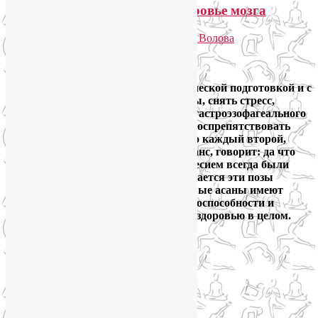
Асаны на баланс, БАДы и здоровье мозга
Опубликовано
24.02.2016
автором
Лия Волова
Ответить
Google
Люди приходят в йогу с разной физической подготовкой и с
разными целями: оздоровить суставы, снять стресс,
избавиться от боли в спине, миомы, гастроэзофагеального
рефлюкса или депрессии, похудеть, воспрепятствовать
развитию остеопороза, и т.д., и т.п. Но каждый второй,
начиная овладевать асанами на баланс, говорит: да что
вы, это не для меня, у меня с равновесием всегда были
проблемы… И, по возможности, старается эти позы
игнорировать. А между тем балансовые асаны имеют
непосредственное отношение к работоспособности и
здоровью мозга, а это значит, что и к здоровью в целом.