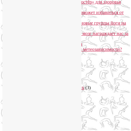
Агнисара Дхаути: «внутренний костёр» для здоровья
пищеварения и тонуса тела
Самомассаж пальцев рук и ног поможет избавиться от
метеозависимости
«Формула антистресса»: набор в новые группы йоги на
Соколе
Эндорфинный коктейль, или Как мозг награждает нас за
движение?
Про вред ботокса и йогу для лица
Какие упражнения помогают при метеозависимости?
Рубрики
Арт-терапия
(4)
арт-тур
(2)
Асаны
(36)
Уроки йоги для начинающих
(3)
Аюрведа
(3)
Безопасная йога
(13)
Видео уроки йоги
(9)
Выставки
(1)
гормон молодости
(1)
Духовные практики
(2)
Женское здоровье
(12)
Здоровый образ жизни
(46)