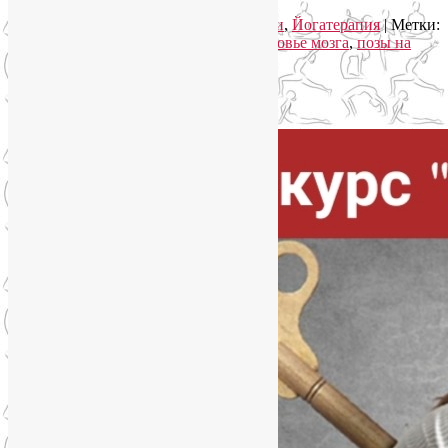
Рубрика:
Асаны
,
Здоровый образ жизни
,
Йогатерапия
|
Метки:
асаны на баланс
,
БАДы для мозга
,
здоровье мозга
,
позы на
баланс
|
Добавить комментарий
Упадок сил. Что делать?