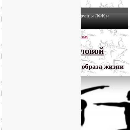
X
Йогатерапия в Москве: приглашаем в группы ЛФК и
оздоровительной йоги на Соколе!
Узнать подробнее
Перейти к основному содержимому
Перейти к дополнительному содержимому
SmartYoga Лии Воловой
Практики для здорового образа жизни