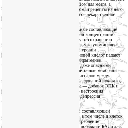
гинкго билоба считается не просто БАДом для мозга, а
рецептурным лекарственным препаратом, и рецепты на него
выписываются чаще, чем на любое другое лекарственное
вещество для лечения потери памяти.
ЭПК и ДГК
представляют собой основные составляющие
жиров омега-3 и присутствуют в высокой концентрации
в тканях мозга. Обе кислоты способствуют сохранению
эластичности мембран клеток мозга. Как уже упоминалось,
наш мозг на 60 % состоит из жира; если уровни
эйкозапентаеновой и/или докозагексаеновой кислот падают
ниже нормы, мозг заменяет полезные жиры менее
«правильными», такими как омега-6, и даже опасными
трансжирами. Когда это происходит, клеточные мембраны
теряют свою эластичность и передача сигналов между
нейронами нарушается. Множество исследований показало,
что употребление этих БАДав для мозга — добавок ЭПК и
ДГК — может приводить к улучшению настроения
и избавлению от таких симптомов, как депрессия
и тревожность.
Фосфатидилхолин
считается ключевой составляющей
клеточных мембран всех наших клеток, в том числе и клеток
мозга. Исследования показали, что употребление
фосфатидилхолина в качестве пищевой добавки и БАДа для