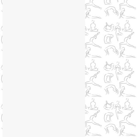
Йога для коленей
(3)
Йога для спины
(15)
Как сохранить молодость
(12)
Книги о йоге
(1)
Коронавирус
(1)
Корпоративная йога
(1)
Лекции о здоровье
(2)
Метеозависимость
(1)
Мужское здоровье
(1)
Натуропатия
(2)
Нейрографика
(6)
Курсы нейрографики
(2)
Обучение нейрографике
(2)
Цветотерапия
(1)
Нетрадиционная медицина
(4)
Новости
(21)
Новости медицины
(6)
Нутрициология
(1)
Очищение организма
(4)
Очищение кишечника
(2)
Пранаяма
(15)
Психосоматика
(2)
Разное
(5)
Регрессионная терапия
(1)
Самомассаж
(1)