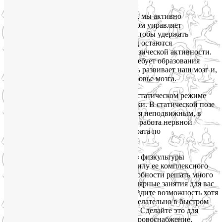
Каждый раз, выполняя асану на баланс, мы активно
задействуем мозжечок, который при этом управляет
десятками, а иногда и сотнями мышц, чтобы удержать
равновесие тела. Многие из этих мышц остаются
невостребованными в других видах физической активности.
А овладение новой позой на баланс требует образования
новых связей между нейронами, то есть развивает наш мозг и,
независимо от возраста, укрепляет здоровье мозга.
Асаны на баланс могут выполняться в статическом режиме
или объединяться в динамические связки. В статической позе
на равновесие тело человека не является неподвижным, в
процессе ее фиксации идет постоянная работа нервной
системы и опорно-двигательного аппарата по
восстановлению равновесия.
Поддержать здоровье мозга в целом без физкультуры
проблематично. Йогу мы выбираем в силу ее комплексного
воздействия на тело и психику, ее способности решать много
задач одновременно. Однако если регулярные занятия для вас
по какой-то причине неприемлемы, найдите возможность хотя
бы для ежедневных пеших прогулок, желательно в быстром
темпе, минимум 40 минут, а лучше час. Сделайте это для
здоровья своего мозга: улучшайте его кровоснабжение,