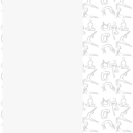
WhatsApp
WhatsApp
+79250568266
Phone
+79250568266
Telegram
@Liya_Volova