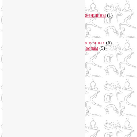
Вегетарианская кухня
(2)
Здоровое питание
(15)
Питание беременной женщины
(1)
Йога в Завидово
(1)
Йога в Москва-Сити
(2)
Йога для женщин
(29)
Йога для беременных
(11)
Онлайн курсы для беременных
(6)
Онлайн подготовка к родам
(5)
Йога для здоровья
(67)
Йога для лица
(19)
Самомассаж лица
(3)
Йога для мужчин
(5)
Йога для похудения
(12)
Йога как система
(27)
Медитация
(6)
Мудры
(4)
Йога на Соколе
(4)
Йога онлайн
(1)
Йога туры
(13)
Йога туры 2019
(4)
Отзывы об Индии
(1)
Йога Фото Асаны
(3)
Йогатерапия
(83)
Ароматерапия
(1)