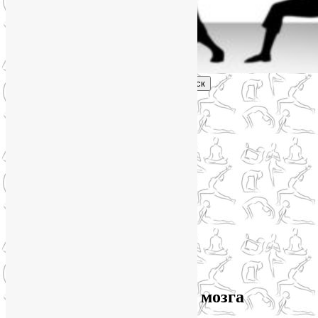
Поиск
Главное меню
Обо мне
О блоге
YogaLiya
Сотрудничество
Карта сайта
Партнеры
Группы SmartYoga
Нейрографика
Супервизор НейроГрафики
Отзывы
Стоимость
Архив метки:
БАДы для мозга