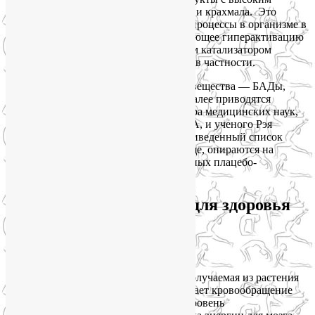
содержанием рафинированного сахара и крахмала. Это
позволит уменьшить воспалительные процессы в организме в
целом. Именно воспаление, инициирующее гиперактивацию
иммунной системы, является основным катализатором
процессов старения организма и мозга в частности.
Кроме того, существуют питательные вещества — БАДы,
которые поддержат здоровье мозга. Далее приводятся
рекомендации Терри Гроссмана, доктора медицинских наук,
основателя клиники долголетия в США, и ученого Рэя
Курцвейла. Они же, составляя нижеприведенный список
биологически активных добавок к пище, опираются на
данные многочисленных двойных слепых плацебо-
контролируемых исследований.
Питательные вещества для здоровья
мозга
Винпоцетин
– натуральная добавка, получаемая из растения
барвинок. Этот БАД для мозга усиливает кровообращение
в головном мозге, а также повышает уровень