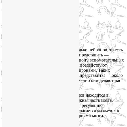
Знаете, сколько нейронов, то есть
нервных клеток, у вас в мозгу? Трудно представить —
100 миллиардов! А еще там есть триллиону вспомогательных
глиальных клеток. Они, среди прочего, воздействуют
на синапсы, то есть контакты между нейронами. Таких
контактов у нас в мозге — еще труднее представить! — около
100 триллионов, и по большей части именно они делают нас
разумными.
Более половины этого сонмища нейронов находится в
мозжечке. И не случайно! Это очень важная часть мозга,
отвечающая за координацию движений, регуляцию
равновесия и мышечного тонуса. Располагается мозжечок в
районе затылка, под большими полушариями мозга.
Вот чем заведует мозжечок: