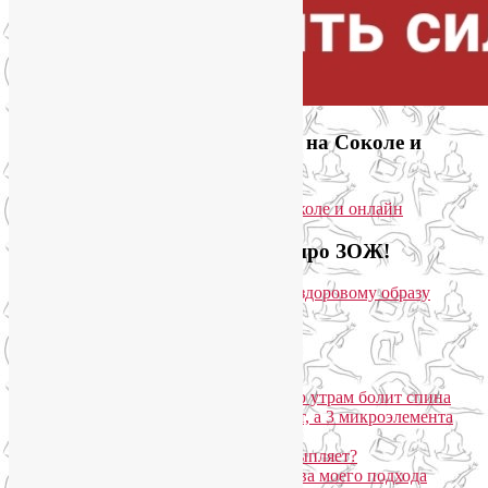
Приглашаем на йогу для лица на Соколе и
онлайн
Загляните на мой новый сайт про ЗОЖ!
Популярные записи
Марджариасана для тех, у кого по утрам болит спина
Почему дорогой крем не работает, а 3 микроэлемента
для кожи творят чудеса?
Дыхание Уджайи: бодрит или усыпляет?
SmartYoga для лица: преимущества моего подхода