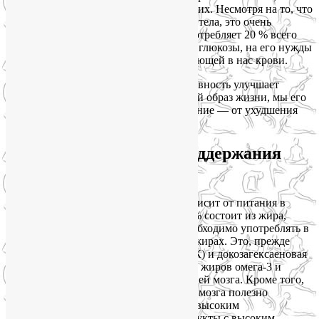
увеличивайте жизненную емкость легких. Несмотря на то, что
вес мозга составляет всего 2 % от веса тела, это очень
энергозатратная часть организма: он потребляет 20 % всего
поступающего кислорода и столько же глюкозы, на его нужды
направляется 5-я часть всей циркулирующей в нас крови.
Таким образом, любая физическая активность улучшает
питание и здоровье мозга. Ведя сидячий образ жизни, мы его
умерщвляем, ускоряем его и свое старение — от ухудшения
памяти до старческого слабоумия.
Коррекция диеты для поддержания
здоровья мозга
И в-третьих, здоровье мозга сильно зависит от питания в
прямом смысле этого слова. Он на 60 % состоит из жира,
поэтому для здоровья мозга просто необходимо употреблять в
пищу жиры. Но речь идет о полезных жирах. Это, прежде
всего, эйкозапентаеновая кислота (ЭПК) и докозагексаеновая
кислота (ДГК). Они составляют основу жиров омега-3 и
являются важными компонентами тканей мозга. Кроме того,
для сохранения и укрепления здоровья мозга полезно
исключить из своего меню углеводы с высоким
гликемическим индексом, то есть продукты с высоким