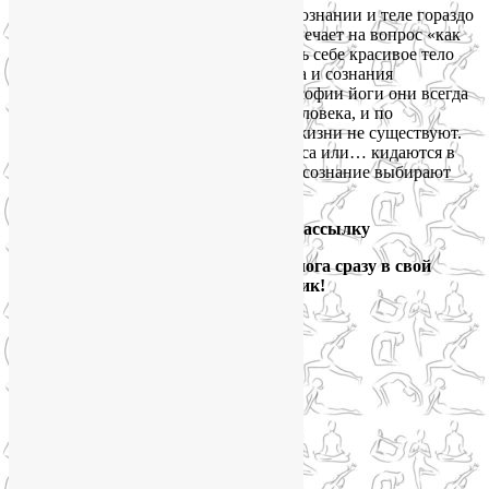
С йогой совершить эту революцию в сознании и теле гораздо
легче. Почему? Потому что йога не отвечает на вопрос «как
сделать себе красивое тело». Но сделать себе красивое тело
можно, если заниматься развитием тела и сознания
одновременно, не разделяя их. В философии йоги они всегда
едины. Это разные ипостаси одного человека, и по
отдельности они на протяжении этой жизни не существуют.
Взявшись за руки, они взлетают в небеса или… кидаются в
пропасть саморазрушения. Мои тело и сознание выбирают
небеса… А ваши?
Подпишитесь на мою рассылку
и получайте новые выпуски блога сразу в свой
электронный ящик!
Йога для здоровья тела и психики
Подписаться письмом