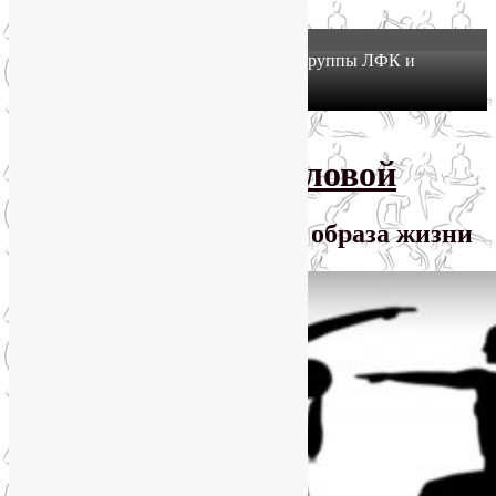
X
Йогатерапия в Москве: приглашаем в группы ЛФК и
оздоровительной йоги на Соколе!
Узнать подробнее
Перейти к основному содержимому
SmartYoga Лии Воловой
Практики для здорового образа жизни