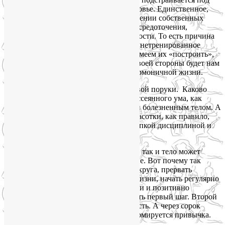
наши представлениям о красоте и здоровье. Единственное,
чего многим из нас недостает в достижении собственных
идеалов физической красоты, — это сосредоточения,
последовательности и целенаправленности. То есть причина
нашего физического несовершенства – нетренированное
сознание и ленивый ум. Но если мы сумеем их «построить»,
то усовершенствованное тело уже со своей стороны будет нам
помогать на этом пути к здоровой и гармоничной жизни.
У тела с сознанием что-то вроде круговой поруки. Каково
одно – таково и другое. Обладатели рассеянного ума, как
правило, владеют расплывшимся и/или болезненным телом. А
стройные и энергичные красавцы и красотки, как правило,
могут похвастаться сильной волей, крепкой дисциплиной и
сосредоточенным на цели умом.
Как сознание может формировать тело, так и тело может
формировать и реформировать сознание. Вот почему так
трудно вырваться из этого замкнутого круга, прервать
нездоровый и малоподвижный образ жизни, начать регулярно
заниматься физическими упражнениями и позитивно
мыслить. Но самое трудное – это сделать первый шаг. Второй
дается легче, а третий уже будет в радость. А через сорок
регулярных усилий над собой уже сформируется привычка.