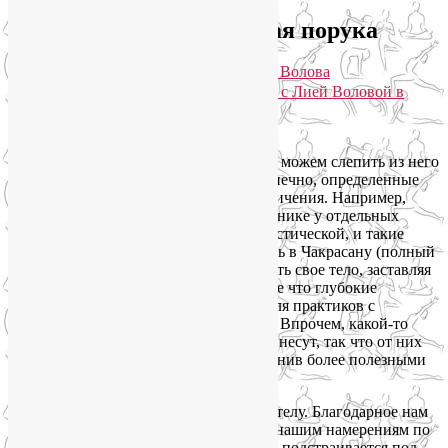
Тело и сознание: круговая порука
Опубликовано
31.10.2012
автором
Лия Волова
Практики для здоровья тела и души с Лией Воловой в
Telegram. Присоединяйтесь!
Google
Наше тело необычайно податливо. Мы можем слепить из него
практически все, что захотим. Есть, конечно, определенные
индивидуальные анатомические ограничения. Например,
длина остистых отростков на позвоночнике у отдельных
людей может быть больше среднестатистической, и такие
люди при всем желании не могут встать в Чакрасану (полный
мостик), да и вообще им не стоит мучить свое тело, заставляя
его делать глубокие прогибы. Тем более что глубокие
прогибы небезопасны для всех, даже для практиков с
нормальным строением позвоночника. Впрочем, какой-то
особенной пользы для здоровья они не несут, так что от них
можно с легкой душой отказаться, заменив более полезными
асанами.
Но я отвлеклась. Я хотела пропеть оду телу. Благодарное нам
за уход и заботу, оно охотно поддается нашим намерениям по
самосовершенствованию и постепенно подстраивается под