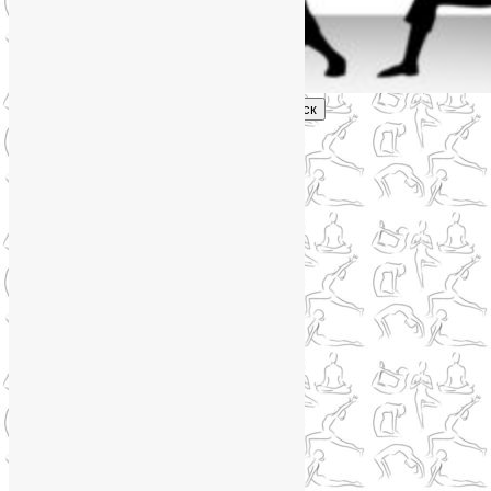
Поиск
Главное меню
Обо мне
О блоге
YogaLiya
Сотрудничество
Карта сайта
Партнеры
Группы SmartYoga
Нейрографика
Супервизор НейроГрафики
Отзывы
Стоимость
Навигация по записям
←
Предыдущая
Следующая
→