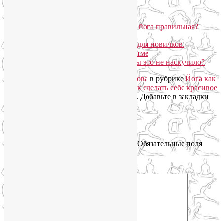
Похожие записи:
Как заниматься йогой, или Какая йога правильная?
Почему йога?
Мудры для пранаямы. Пранаямы для новичков.
Дыхательные упражнения при астме
Как заниматься йогой дома, чтобы это не наскучило?
Запись опубликована автором
Лия Волова
в рубрике
Йога как
система
,
Философия йоги
с метками
как сделать себе красивое
тело
,
тело и сознание
,
философия йоги
. Добавьте в закладки
постоянную ссылку
.
Добавить комментарий
Ваш адрес email не будет опубликован.
Обязательные поля
помечены
*
Комментарий
*