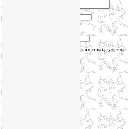
Имя
*
Email
*
Сайт
Сохранить моё имя, email и адрес сайта в этом браузере для
последующих моих комментариев.
Сайт работает на WordPress
Phone
Telegram
WhatsApp
WhatsApp
+79250568266
Phone
+79250568266
Telegram
@Liya_Volova