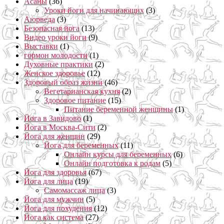
Асаны
(36)
Уроки йоги для начинающих
(3)
Аюрведа
(3)
Безопасная йога
(13)
Видео уроки йоги
(9)
Выставки
(1)
гормон молодости
(1)
Духовные практики
(2)
Женское здоровье
(12)
Здоровый образ жизни
(46)
Вегетарианская кухня
(2)
Здоровое питание
(15)
Питание беременной женщины
(1)
Йога в Завидово
(1)
Йога в Москва-Сити
(2)
Йога для женщин
(29)
Йога для беременных
(11)
Онлайн курсы для беременных
(6)
Онлайн подготовка к родам
(5)
Йога для здоровья
(67)
Йога для лица
(19)
Самомассаж лица
(3)
Йога для мужчин
(5)
Йога для похудения
(12)
Йога как система
(27)