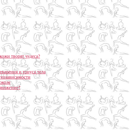
кожи творят чудеса?
еварения и тонуса тела
теозависимости
околе
 движение?