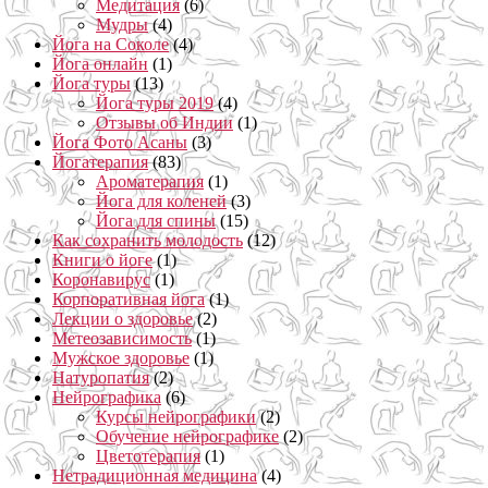
Медитация
(6)
Мудры
(4)
Йога на Соколе
(4)
Йога онлайн
(1)
Йога туры
(13)
Йога туры 2019
(4)
Отзывы об Индии
(1)
Йога Фото Асаны
(3)
Йогатерапия
(83)
Ароматерапия
(1)
Йога для коленей
(3)
Йога для спины
(15)
Как сохранить молодость
(12)
Книги о йоге
(1)
Коронавирус
(1)
Корпоративная йога
(1)
Лекции о здоровье
(2)
Метеозависимость
(1)
Мужское здоровье
(1)
Натуропатия
(2)
Нейрографика
(6)
Курсы нейрографики
(2)
Обучение нейрографике
(2)
Цветотерапия
(1)
Нетрадиционная медицина
(4)