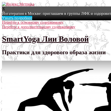
X
Йогатерапия в Москве: приглашаем в группы ЛФК и оздоровит
Узнать подробнее
Перейти к основному содержимому
Перейти к дополнительному содержимому
SmartYoga Лии Воловой
Практики для здорового образа жизни