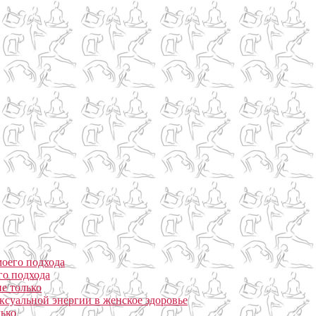
моего подхода
го подхода
е только
ксуальной энергии в женское здоровье
лько