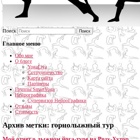
Поиск
Главное меню
Обо мне
О блоге
YogaLiya
Сотрудничество
Карта сайта
Партнеры
Группы SmartYoga
Нейрографика
Супервизор НейроГрафики
Отзывы
Стоимость
Архив метки:
горнолыжный тур
Мой отчет о лыжном йога-туре на Розу-Хутор