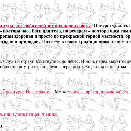
а-тура для любителей зимних видов спорта
. Поездка удалась
полтора часа йоги для тела, по вечерам – полтора часа гимн
ропам здоровья и просто по прекрасной горной местности, бр
погодой и природой. Поэтому в своём традиционном отчёте я
Слухи и страхи взметнулись до небес. В ночь перед вылетом дв
ообщение внутри страны будет перекрыто. Ещё одна семья тоже в
,
Йога туры
,
Йогатерапия
|
Метки:
yoga camp
,
горнолыжный тур
н