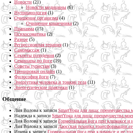
Новости
(21)
Новости медицины
(6)
Нутрициология
(1)
Очищение организма
(4)
Очищение кишечника
(2)
Пранаяма
(15)
Психосоматика
(2)
Разное
(5)
Регрессионная терапия
(1)
Самомассаж
(1)
Секреты похудения
(2)
Семинары по йоге
(19)
Советы туристам
(3)
Тренировки онлайн
(1)
Философия йоги
(7)
Энергетика человека и тонкие тела
(11)
Энергетические практики
(1)
Общение
Лия Волова
к записи
SmartYoga для лица: преимущества 
Надежда
к записи
SmartYoga для лица: преимущества мое
Лия Волова
к записи
Гормональная йога при климаксе и н
Лия Волова
к записи
Даосская техника трансформации се
Ирина
к записи
Гормональная йога при климаксе и не то