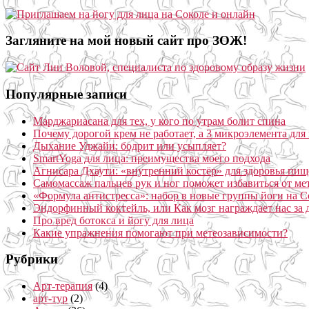
Загляните на мой новый сайт про ЗОЖ!
Популярные записи
Марджариасана для тех, у кого по утрам болит спина
Почему дорогой крем не работает, а 3 микроэлемента для 
Дыхание Уджайи: бодрит или усыпляет?
SmartYoga для лица: преимущества моего подхода
Агнисара Дхаути: «внутренний костёр» для здоровья пищ
Самомассаж пальцев рук и ног поможет избавиться от ме
«Формула антистресса»: набор в новые группы йоги на С
Эндорфинный коктейль, или Как мозг награждает нас за
Про вред ботокса и йогу для лица
Какие упражнения помогают при метеозависимости?
Рубрики
Арт-терапия
(4)
арт-тур
(2)