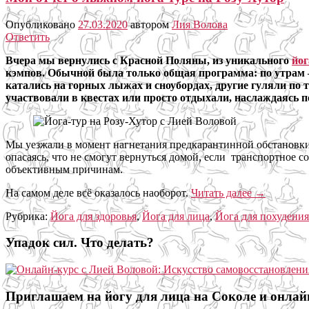
Опубликовано
27.03.2020
автором
Лия Волова
Ответить
Вчера мы вернулись с Красной Поляны, из уникального
йог
кэмпов. Обычной была только общая программа: по утрам – 
катались на горных лыжах и сноубордах, другие гуляли по т
участвовали в квестах или просто отдыхали, наслаждаясь 
Мы уезжали в момент нагнетания предкарантинной обстановки. 
опасаясь, что не смогут вернуться домой, если транспортное с
объективным причинам.
На самом деле всё оказалось наоборот.
Читать далее
→
Рубрика:
Йога для здоровья
,
Йога для лица
,
Йога для похудения
Упадок сил. Что делать?
Приглашаем на йогу для лица на Соколе и онлай