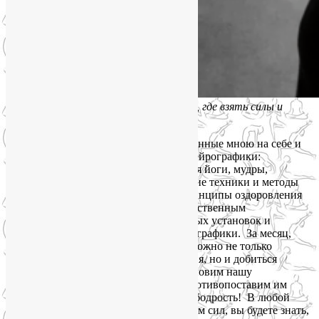
Сильный упадок сил. Что делать, где взять силы и
энергию
В программе курса — лучшие, проверенные мною на себе и
учениках наработки йогатерапии и нейрографики:
физические и дыхательные упражнения йоги, мудры,
акупрессура, медитации, энергетические техники и методы
самомассажа, нутрициологические принципы оздоровления
питания, а также способы работы с собственным
подсознанием для изменения глубинных установок и
мотивов с помощью алгоритмов нейрографики. За месяц,
встречаясь в Zoom дважды в неделю, можно не только
овладеть приёмами самовосстановления, но и добиться
конкретных результатов. Давайте остановим нашу
зависимость от внешних стрессов и противопоставим им
свою физическую и душевную силу и бодрость! В любой
ситуации, связанной с сильным упадком сил, вы будете знать,