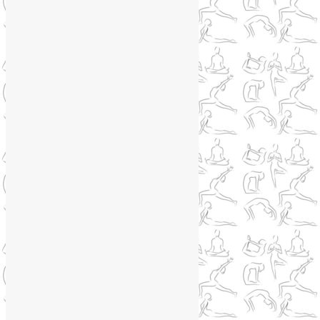
+79250568266
Telegram
@Liya_Volova