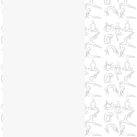
Книги о йоге
(1)
Коронавирус
(1)
Корпоративная йога
(1)
Лекции о здоровье
(2)
Метеозависимость
(1)
Мужское здоровье
(1)
Натуропатия
(2)
Нейрографика
(6)
Курсы нейрографики
(2)
Обучение нейрографике
(2)
Цветотерапия
(1)
Нетрадиционная медицина
(4)
Новости
(21)
Новости медицины
(6)
Нутрициология
(1)
Очищение организма
(4)
Очищение кишечника
(2)
Пранаяма
(15)
Психосоматика
(2)
Разное
(5)
Регрессионная терапия
(1)
Самомассаж
(1)
Секреты похудения
(2)
Семинары по йоге
(19)
Советы туристам
(3)