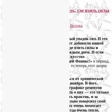
Сильный упадок сил. Что делать, где взять силы
и энергию
Опубликовано
25.04.2025
автором
Лия Волова
Ответить
Всё больше людей жалуется на сильный упадок сил. И это
неудивительно, события последних лет добавили нашей
жизни стрессов. Вопрос, что делать, где взять силы и
энергию, становится актуальнее с каждым днем. И если
раньше я проводила
онлайн-курс «Искусство
самовосстановления, или Стань птицей Феникс!»
в период
сезонного упадка сил осенью и весной, то теперь этот запрос
стал круглогодичным.
Если вы тоже не знаете, как избавиться от хронической
усталости, присоединяйтесь к нам 29 ноября. В йоге,
йогатерапии, нутрициологии и нейрографике рецептов
предостаточно! Конечно, просто узнать о них — это только
полшага к успеху. Нужна регулярность практик, и за
месяц, до 23 декабря, вы уже значительно повысите свой
жизненный тонус. В таких начинаниях очень помогает
работа в группе, а в моих группах всегда очень тепло,