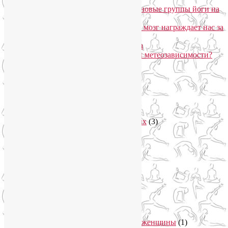
«Формула антистресса»: набор в новые группы йоги на
Соколе
Эндорфинный коктейль, или Как мозг награждает нас за
движение?
Про вред ботокса и йогу для лица
Какие упражнения помогают при метеозависимости?
Рубрики
Арт-терапия
(4)
арт-тур
(2)
Асаны
(36)
Уроки йоги для начинающих
(3)
Аюрведа
(3)
Безопасная йога
(13)
Видео уроки йоги
(9)
Выставки
(1)
гормон молодости
(1)
Духовные практики
(2)
Женское здоровье
(12)
Здоровый образ жизни
(46)
Вегетарианская кухня
(2)
Здоровое питание
(15)
Питание беременной женщины
(1)