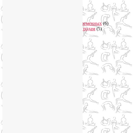
Йога в Завидово
(1)
Йога в Москва-Сити
(2)
Йога для женщин
(29)
Йога для беременных
(11)
Онлайн курсы для беременных
(6)
Онлайн подготовка к родам
(5)
Йога для здоровья
(67)
Йога для лица
(19)
Самомассаж лица
(3)
Йога для мужчин
(5)
Йога для похудения
(12)
Йога как система
(27)
Медитация
(6)
Мудры
(4)
Йога на Соколе
(4)
Йога онлайн
(1)
Йога туры
(13)
Йога туры 2019
(4)
Отзывы об Индии
(1)
Йога Фото Асаны
(3)
Йогатерапия
(83)
Ароматерапия
(1)
Йога для коленей
(3)
Йога для спины
(15)
Как сохранить молодость
(12)