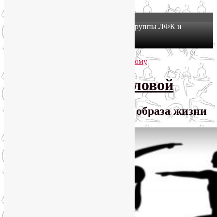
X
Йогатерапия в Москве: приглашаем в группы ЛФК и
оздоровительной йоги на Соколе!
Узнать подробнее
Перейти к основному содержимому
Перейти к дополнительному содержимому
SmartYoga Лии Воловой
Практики для здорового образа жизни