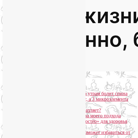
Популярные записи
Марджариасана для тех, у кого по утрам болит спина
Почему дорогой крем не работает, а 3 микроэлемента
для кожи творят чудеса?
Дыхание Уджайи: бодрит или усыпляет?
SmartYoga для лица: преимущества моего подхода
Агнисара Дхаути: «внутренний костёр» для здоровья
пищеварения и тонуса тела
Самомассаж пальцев рук и ног поможет избавиться от
метеозависимости