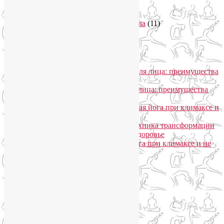
Тренировки онлайн
(1)
Философия йоги
(7)
Энергетика человека и тонкие тела
(11)
Энергетические практики
(1)
Общение
Лия Волова
к записи
SmartYoga для лица: преимущества
моего подхода
Надежда
к записи
SmartYoga для лица: преимущества
моего подхода
Лия Волова
к записи
Гормональная йога при климаксе и
не только
Лия Волова
к записи
Даосская техника трансформации
сексуальной энергии в женское здоровье
Ирина
к записи
Гормональная йога при климаксе и не
только
Сайт работает на WordPress
Phone
Telegram
WhatsApp
WhatsApp
+79250568266
Phone