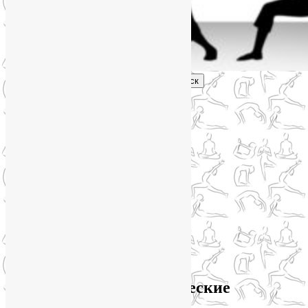
Поиск
Главное меню
Обо мне
О блоге
YogaLiya
Сотрудничество
Карта сайта
Партнеры
Группы SmartYoga
Нейрографика
Супервизор НейроГрафики
Отзывы
Стоимость
Архив метки:
энергетические
практики