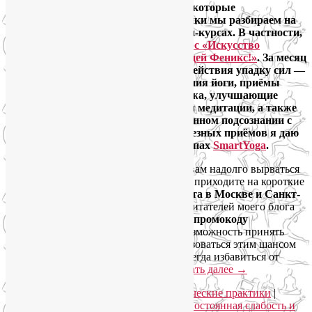
постоянной слабости и усталости. Некоторые
эффективные энергетические практики мы разбираем на
моих выездных тренингах, на онлайн-курсах. В частности,
регулярно приглашаю на
онлайн-курс «Искусство
самовосстановления, или Стань птицей Феникс!»
. За месяц
вы освоите разные методы противодействия упадку сил —
дыхательные и физические упражнения йоги, приёмы
точечного и других видов самомассажа, улучшающие
самочувствие психотехники, мудры и медитации, а также
научитесь черпать ресурсы в собственном подсознании с
помощью
нейрографики
. Много полезных приёмов я даю
на регулярных занятиях в моих группах
SmartYoga
.
Если же обстоятельства не позволяют вам надолго вырваться
из будней на выездное мероприятие — приходите на короткие
ноябрьские тренинги Эдварда Браулта в Москве и Санкт-
Петербурге
. Кстати, специально для читателей моего блога
предоставляется
скидка на билеты по промокоду
SMARTYOGA — 500 рублей!
Есть возможность принять
участие в тренингах онлайн и воспользоваться этим шансом
из любой точки страны и мира — навсегда избавиться от
постоянной усталости и слабости.
Читать далее
→
Рубрика:
Семинары по йоге
,
Энергетические практики
|
Метки:
как поднять уровень энергии
,
постоянная слабость и