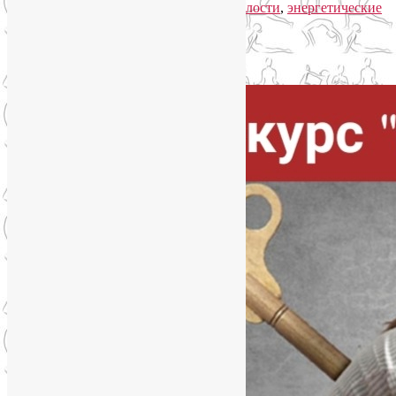
усталость
,
симптомы хронической усталости
,
энергетические
практики
|
Добавить комментарий
Упадок сил. Что делать?