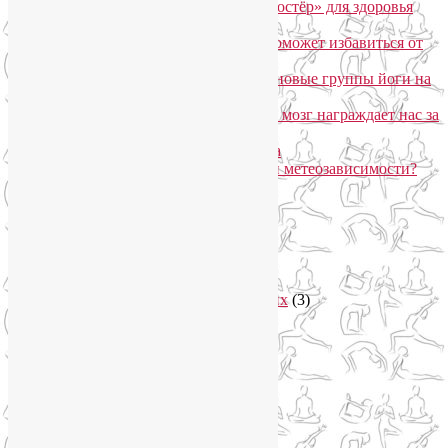
Агнисара Дхаути: «внутренний костёр» для здоровья
пищеварения и тонуса тела
Самомассаж пальцев рук и ног поможет избавиться от
метеозависимости
«Формула антистресса»: набор в новые группы йоги на
Соколе
Эндорфинный коктейль, или Как мозг награждает нас за
движение?
Про вред ботокса и йогу для лица
Какие упражнения помогают при метеозависимости?
Рубрики
Арт-терапия
(4)
арт-тур
(2)
Асаны
(36)
Уроки йоги для начинающих
(3)
Аюрведа
(3)
Безопасная йога
(13)
Видео уроки йоги
(9)
Выставки
(1)
гормон молодости
(1)
Духовные практики
(2)
Женское здоровье
(12)
Здоровый образ жизни
(46)