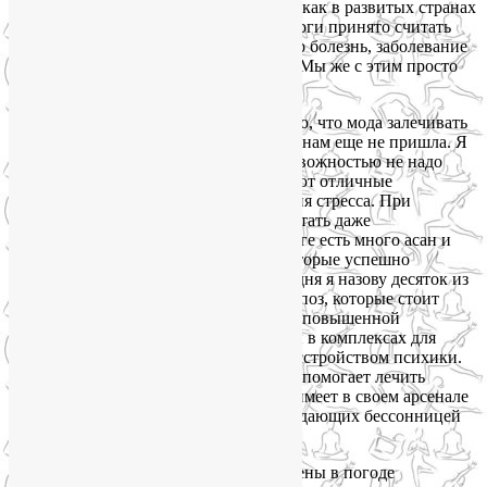
зачастую даже не осознаем. В то время как в развитых странах
склонность к чувству постоянной тревоги принято считать
умственным расстройствам. То есть это болезнь, заболевание
психики, которое там принято лечить. Мы же с этим просто
живем.
С другой стороны, может, оно и хорошо, что мода залечивать
стресс лекарственными препаратами к нам еще не пришла. Я
не хочу сказать, что с повышенной тревожностью не надо
бороться. Конечно, надо! Но существуют отличные
немедикаментозные средства для снятия стресса. При
регулярном применении их можно считать даже
сильнодействующими. Например, в йоге есть много асан и
специальных последовательностей, которые успешно
применяются для снятия стресса. Сегодня я назову десяток из
числа самых известных и популярных поз, которые стоит
включить в ежедневную практику при повышенной
тревожности. Они также востребованы в комплексах для
людей с биполярным аффективным расстройством психики.
Исследования подтверждают, что йога помогает лечить
депрессию (почитайте об этом
здесь
), имеет в своем арсенале
эффективные средства для людей, страдающих бессонницей
(
подробнее
).
Если Вы метеочувствительны и перемены в погоде