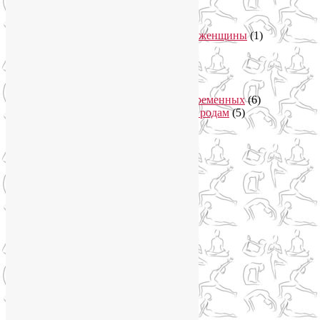
Вегетарианская кухня
(2)
Здоровое питание
(15)
Питание беременной женщины
(1)
Йога в Завидово
(1)
Йога в Москва-Сити
(2)
Йога для женщин
(29)
Йога для беременных
(11)
Онлайн курсы для беременных
(6)
Онлайн подготовка к родам
(5)
Йога для здоровья
(67)
Йога для лица
(19)
Самомассаж лица
(3)
Йога для мужчин
(5)
Йога для похудения
(12)
Йога как система
(27)
Медитация
(6)
Мудры
(4)
Йога на Соколе
(4)
Йога онлайн
(1)
Йога туры
(13)
Йога туры 2019
(4)
Отзывы об Индии
(1)
Йога Фото Асаны
(3)
Йогатерапия
(83)
Ароматерапия
(1)