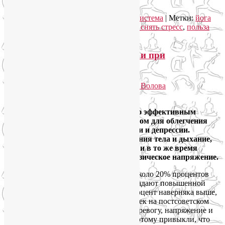
Читать далее
→
Рубрика:
Йога для здоровья
,
Йога как система
|
Метки:
йога
для здоровья
,
как перестать болеть
,
как снять стресс
,
польза
йоги
,
снятие стресса
10 поз йоги для снятия стресса и при
повышенной тревожности
Опубликовано
29.05.2013
автором
Лия Волова
30
Практика йоги может быть не только эффективным
методом снятия стресса, но и средством для облегчения
симптомов повышенной тревожности и депрессии.
Перенося фокус внимания на ощущения тела и дыхание,
йога помогает умерить беспокойство и в то же время
выпускает наружу накопившееся физическое напряжение.
Согласно социологическим опросам, около 20% процентов
россиян в возрасте 18 лет и старше страдают повышенной
тревожностью. На самом деле, этот процент наверняка выше,
потому что практически каждый человек на постсоветском
пространстве ежедневно испытывает тревогу, напряжение и
самый настоящий стресс. Но мы так к этому привыкли, что