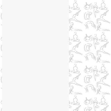
WhatsApp
WhatsApp
+79250568266
Phone
+79250568266
Telegram
@Liya_Volova