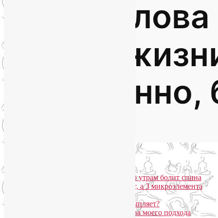
Популярные записи
Марджариасана для тех, у кого по утрам болит спина
Почему дорогой крем не работает, а 3 микроэлемента
для кожи творят чудеса?
Дыхание Уджайи: бодрит или усыпляет?
SmartYoga для лица: преимущества моего подхода