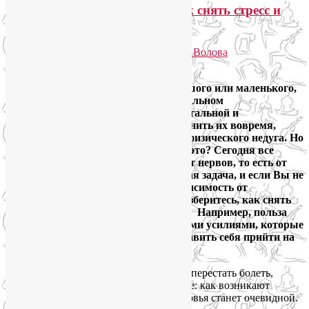
Польза йоги для здоровья: как снять стресс и
перестать болеть?
Опубликовано
06.10.2013
автором
Лия Волова
Google
Источник любого заболевания, большого или маленького,
находится в уме. Нарушения в нормальном
функционировании умственной, ментальной и
эмоциональной сферы, если не устранить их вовремя,
проявляются в виде того или иного физического недуга. Но
как перестать болеть и возможно ли это? Сегодня все
знают, что большинство болезней – от нервов, то есть от
стресса. Но снятие стресса – непростая задача, и если Вы не
хотите попасть в наркотическую зависимость от
медикаментозных средств, лучше разберитесь, как снять
стресс более безопасными способами. Например, польза
йоги для здоровья несоизмерима с теми усилиями, которые
вам могут понадобиться, чтобы заставить себя прийти на
занятия.
Прежде чем понять, как снять стресс и перестать болеть,
полезно разобраться в самом механизме: как возникают
болезни? Тогда и польза йоги для здоровья станет очевидной.