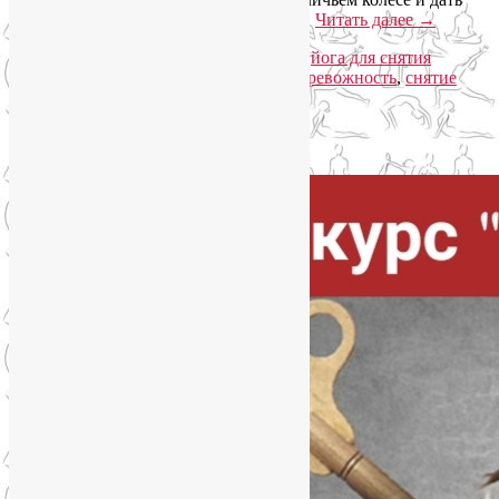
возможность организму залечить раны.
Читать далее
→
Рубрика:
Асаны
,
Йогатерапия
|
Метки:
йога для снятия
стресса
,
йога от стресса
,
повышенная тревожность
,
снятие
стресса
|
Комментарии (
30
)
Упадок сил. Что делать?