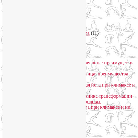
Секреты похудения
(2)
Семинары по йоге
(19)
Советы туристам
(3)
Тренировки онлайн
(1)
Философия йоги
(7)
Энергетика человека и тонкие тела
(11)
Энергетические практики
(1)
Общение
Лия Волова
к записи
SmartYoga для лица: преимущества
моего подхода
Надежда
к записи
SmartYoga для лица: преимущества
моего подхода
Лия Волова
к записи
Гормональная йога при климаксе и
не только
Лия Волова
к записи
Даосская техника трансформации
сексуальной энергии в женское здоровье
Ирина
к записи
Гормональная йога при климаксе и не
только
Сайт работает на WordPress
Phone
Telegram