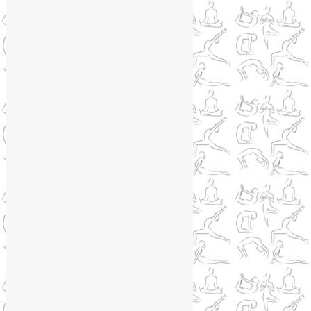
Йога для коленей
(3)
Йога для спины
(15)
Как сохранить молодость
(12)
Книги о йоге
(1)
Коронавирус
(1)
Корпоративная йога
(1)
Лекции о здоровье
(2)
Метеозависимость
(1)
Мужское здоровье
(1)
Натуропатия
(2)
Нейрографика
(6)
Курсы нейрографики
(2)
Обучение нейрографике
(2)
Цветотерапия
(1)
Нетрадиционная медицина
(4)
Новости
(21)
Новости медицины
(6)
Нутрициология
(1)
Очищение организма
(4)
Очищение кишечника
(2)
Пранаяма
(15)
Психосоматика
(2)
Разное
(5)
Регрессионная терапия
(1)
Самомассаж
(1)