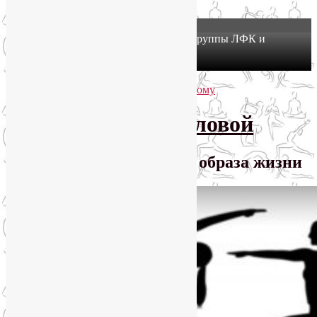
X
Йогатерапия в Москве: приглашаем в группы ЛФК и
оздоровительной йоги на Соколе!
Узнать подробнее
Перейти к основному содержимому
Перейти к дополнительному содержимому
SmartYoga Лии Воловой
Практики для здорового образа жизни