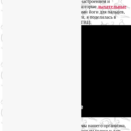
оборачиваются нервозностью, плохим настроением и
приступами депрессии, попробуйте некоторые
дыхательные
техники и мудры
. Некоторыми приемами йоги для пальцев,
полезными в лечении метеозависимости, я поделилась в
утренней программе «Настроение» на ТВЦ:
Йога поможет нам замедлить все системы нашего организма,
приостановить наш безумный бег в беличьем колесе и дать