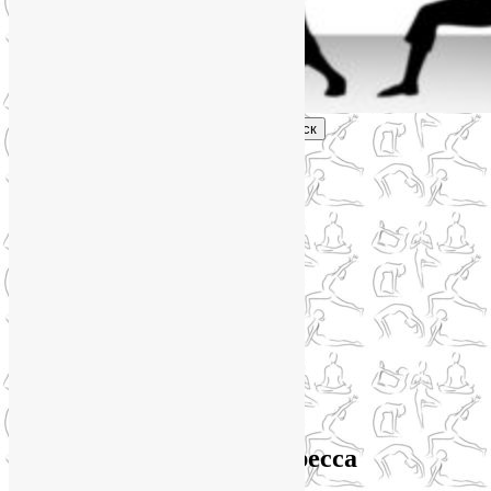
Поиск
Главное меню
Обо мне
О блоге
YogaLiya
Сотрудничество
Карта сайта
Партнеры
Группы SmartYoga
Нейрографика
Супервизор НейроГрафики
Отзывы
Стоимость
Архив метки:
снятие стресса