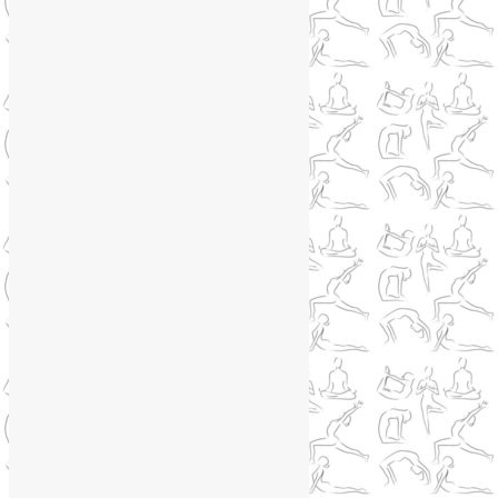
Медитация
(6)
Мудры
(4)
Йога на Соколе
(4)
Йога онлайн
(1)
Йога туры
(13)
Йога туры 2019
(4)
Отзывы об Индии
(1)
Йога Фото Асаны
(3)
Йогатерапия
(83)
Ароматерапия
(1)
Йога для коленей
(3)
Йога для спины
(15)
Как сохранить молодость
(12)
Книги о йоге
(1)
Коронавирус
(1)
Корпоративная йога
(1)
Лекции о здоровье
(2)
Метеозависимость
(1)
Мужское здоровье
(1)
Натуропатия
(2)
Нейрографика
(6)
Курсы нейрографики
(2)
Обучение нейрографике
(2)
Цветотерапия
(1)
Нетрадиционная медицина
(4)