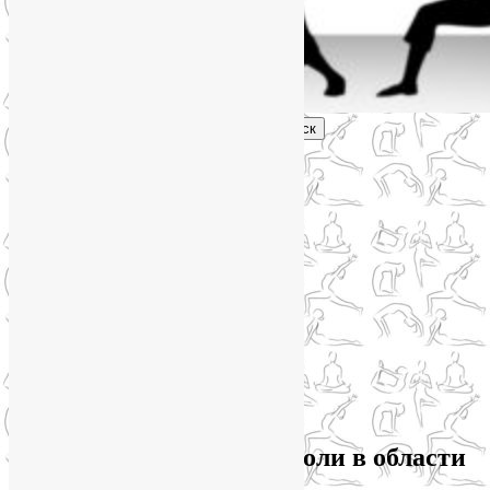
Поиск
Главное меню
Обо мне
О блоге
YogaLiya
Сотрудничество
Карта сайта
Партнеры
Группы SmartYoga
Нейрографика
Супервизор НейроГрафики
Отзывы
Стоимость
Архив метки:
сильные боли в области
лопаток