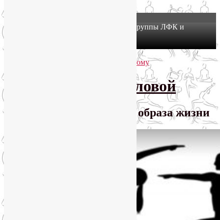
X
Йогатерапия в Москве: приглашаем в группы ЛФК и
оздоровительной йоги на Соколе!
Узнать подробнее
Перейти к основному содержимому
Перейти к дополнительному содержимому
SmartYoga Лии Воловой
Практики для здорового образа жизни