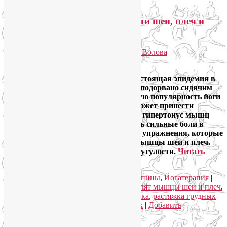
ЛФК и йога при болях в области шеи, плеч и
лопаток
Опубликовано
06.10.2021
автором
Лия Волова
Ответить
Боли в области шеи и плеч — это настоящая эпидемия в
нашем обществе, здоровье которого подорвано сидячим
образом жизни. Несмотря на растущую популярность йоги
стандартная практика зачастую не может принести
облегчение «забитым» плечам, снять гипертонус мышц
шейно-воротниковой зоны, успокоить сильные боли в
области лопаток. Однако есть позы и упражнения, которые
действительно помогут, если болят мышцы шеи и плеч.
Используйте эти же асаны йоги при сутулости.
Читать
далее
→
Рубрика:
Йога для здоровья
,
Йога для спины
,
Йогатерапия
|
Метки:
боли в области шеи и плеча
,
болят мышцы шеи и плеч
,
йога при сутулости
,
кифотическая осанка
,
растяжка грудных
мышц
,
сильные боли в области лопаток
|
Добавить
комментарий