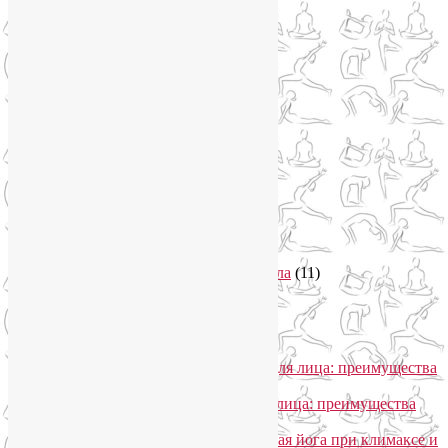
Новости
(21)
Новости медицины
(6)
Нутрициология
(1)
Очищение организма
(4)
Очищение кишечника
(2)
Пранаяма
(15)
Психосоматика
(2)
Разное
(5)
Регрессионная терапия
(1)
Самомассаж
(1)
Секреты похудения
(2)
Семинары по йоге
(19)
Советы туристам
(3)
Тренировки онлайн
(1)
Философия йоги
(7)
Энергетика человека и тонкие тела
(11)
Энергетические практики
(1)
Общение
Лия Волова
к записи
SmartYoga для лица: преимущества
моего подхода
Надежда
к записи
SmartYoga для лица: преимущества
моего подхода
Лия Волова
к записи
Гормональная йога при климаксе и