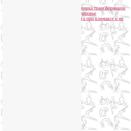
не только
Лия Волова
к записи
Даосская техника трансформации
сексуальной энергии в женское здоровье
Ирина
к записи
Гормональная йога при климаксе и не
только
Сайт работает на WordPress
Phone
Telegram
WhatsApp
WhatsApp
+79250568266
Phone
+79250568266
Telegram
@Liya_Volova