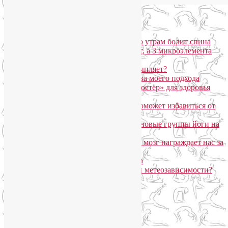
Популярные записи
Марджариасана для тех, у кого по утрам болит спина
Почему дорогой крем не работает, а 3 микроэлемента
для кожи творят чудеса?
Дыхание Уджайи: бодрит или усыпляет?
SmartYoga для лица: преимущества моего подхода
Агнисара Дхаути: «внутренний костёр» для здоровья
пищеварения и тонуса тела
Самомассаж пальцев рук и ног поможет избавиться от
метеозависимости
«Формула антистресса»: набор в новые группы йоги на
Соколе
Эндорфинный коктейль, или Как мозг награждает нас за
движение?
Про вред ботокса и йогу для лица
Какие упражнения помогают при метеозависимости?
Рубрики
Арт-терапия
(4)
арт-тур
(2)
Асаны
(36)