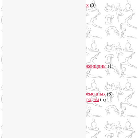
Уроки йоги для начинающих
(3)
Аюрведа
(3)
Безопасная йога
(13)
Видео уроки йоги
(9)
Выставки
(1)
гормон молодости
(1)
Духовные практики
(2)
Женское здоровье
(12)
Здоровый образ жизни
(46)
Вегетарианская кухня
(2)
Здоровое питание
(15)
Питание беременной женщины
(1)
Йога в Завидово
(1)
Йога в Москва-Сити
(2)
Йога для женщин
(29)
Йога для беременных
(11)
Онлайн курсы для беременных
(6)
Онлайн подготовка к родам
(5)
Йога для здоровья
(67)
Йога для лица
(19)
Самомассаж лица
(3)
Йога для мужчин
(5)
Йога для похудения
(12)
Йога как система
(27)