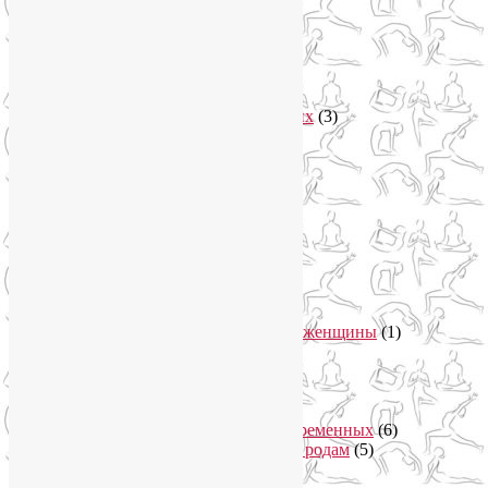
Рубрики
Арт-терапия
(4)
арт-тур
(2)
Асаны
(36)
Уроки йоги для начинающих
(3)
Аюрведа
(3)
Безопасная йога
(13)
Видео уроки йоги
(9)
Выставки
(1)
гормон молодости
(1)
Духовные практики
(2)
Женское здоровье
(12)
Здоровый образ жизни
(46)
Вегетарианская кухня
(2)
Здоровое питание
(15)
Питание беременной женщины
(1)
Йога в Завидово
(1)
Йога в Москва-Сити
(2)
Йога для женщин
(29)
Йога для беременных
(11)
Онлайн курсы для беременных
(6)
Онлайн подготовка к родам
(5)
Йога для здоровья
(67)