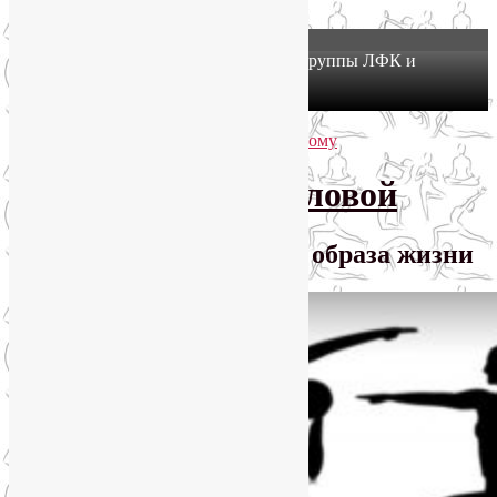
X
Йогатерапия в Москве: приглашаем в группы ЛФК и
оздоровительной йоги на Соколе!
Узнать подробнее
Перейти к основному содержимому
Перейти к дополнительному содержимому
SmartYoga Лии Воловой
Практики для здорового образа жизни