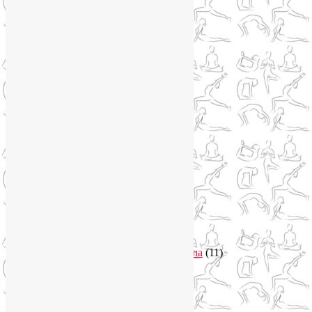
Нейрографика
(6)
Курсы нейрографики
(2)
Обучение нейрографике
(2)
Цветотерапия
(1)
Нетрадиционная медицина
(4)
Новости
(21)
Новости медицины
(6)
Нутрициология
(1)
Очищение организма
(4)
Очищение кишечника
(2)
Пранаяма
(15)
Психосоматика
(2)
Разное
(5)
Регрессионная терапия
(1)
Самомассаж
(1)
Секреты похудения
(2)
Семинары по йоге
(19)
Советы туристам
(3)
Тренировки онлайн
(1)
Философия йоги
(7)
Энергетика человека и тонкие тела
(11)
Энергетические практики
(1)
Общение