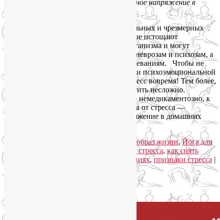
Йога от стресса: как снять нервное напряжение в
домашних условиях?
Дистресс возникает в результате длительных и чрезмерных
психофизиологическх нагрузок, которые истощают
глубинные адаптационные ресурсы организма и могут
приводить к расстройствам психики – неврозам и психозам, а
также к серьезным соматическим заболеваниям. Чтобы не
доводить себя до глубокой физической и психоэмоциональной
фрустрации, старайтесь заметить дистресс вовремя! Тем более,
что физические признаки стресса заметить несложно.
Возможно, вы еще успеете помочь себе немедикаментозно, к
примеру, методами йогатерапии. Йога от стресса —
доступный способ снять нервное напряжение в домашних
условиях.
Читать далее
→
Рубрика:
Видео уроки йоги
,
Здоровый образ жизни
,
Йога для
здоровья
,
Йогатерапия
|
Метки:
йога от стресса
,
как снять
нервное напряжение в домашних условиях
,
признаки стресса
|
Добавить комментарий
Упадок сил. Что делать?