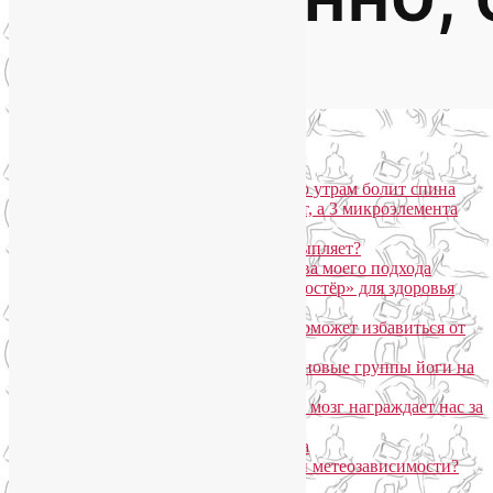
Популярные записи
Марджариасана для тех, у кого по утрам болит спина
Почему дорогой крем не работает, а 3 микроэлемента
для кожи творят чудеса?
Дыхание Уджайи: бодрит или усыпляет?
SmartYoga для лица: преимущества моего подхода
Агнисара Дхаути: «внутренний костёр» для здоровья
пищеварения и тонуса тела
Самомассаж пальцев рук и ног поможет избавиться от
метеозависимости
«Формула антистресса»: набор в новые группы йоги на
Соколе
Эндорфинный коктейль, или Как мозг награждает нас за
движение?
Про вред ботокса и йогу для лица
Какие упражнения помогают при метеозависимости?