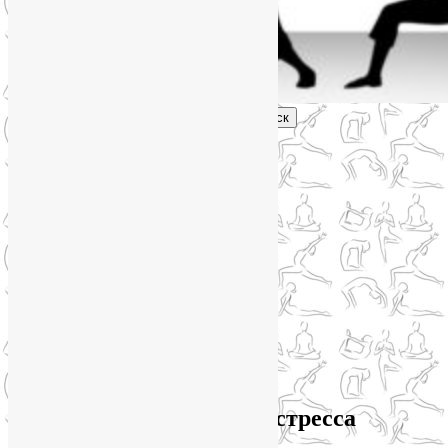
Поиск
Главное меню
Обо мне
О блоге
YogaLiya
Сотрудничество
Карта сайта
Партнеры
Группы SmartYoga
Нейрографика
Супервизор НейроГрафики
Отзывы
Стоимость
Архив метки:
признаки стресса