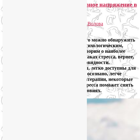
Йога от стресса: как снять нервное напряжение в
домашних условиях?
Опубликовано
07.09.2022
автором
Лия Волова
Ответить
Стресс заявляет о себе по-разному. Его можно обнаружить
по многочисленным симптомам — психологическим,
эмоциональным и физическим. Поговорим о наиболее
распространенных физических признаках стресса, вернее,
дистресса — его деструктивной разновидности.
Физические симптомы более заметны, легко доступны для
диагностики. А на то, что замечено и осознано, легче
повлиять, в том числе методами йогатерапии, некоторые
из которых мы и озвучим. Йога от стресса поможет снять
нервное напряжение в домашних условиях.