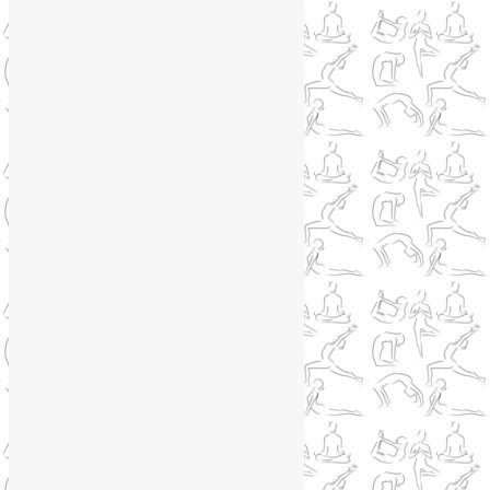
Йога для лица
(19)
Самомассаж лица
(3)
Йога для мужчин
(5)
Йога для похудения
(12)
Йога как система
(27)
Медитация
(6)
Мудры
(4)
Йога на Соколе
(4)
Йога онлайн
(1)
Йога туры
(13)
Йога туры 2019
(4)
Отзывы об Индии
(1)
Йога Фото Асаны
(3)
Йогатерапия
(83)
Ароматерапия
(1)
Йога для коленей
(3)
Йога для спины
(15)
Как сохранить молодость
(12)
Книги о йоге
(1)
Коронавирус
(1)
Корпоративная йога
(1)
Лекции о здоровье
(2)
Метеозависимость
(1)
Мужское здоровье
(1)
Натуропатия
(2)