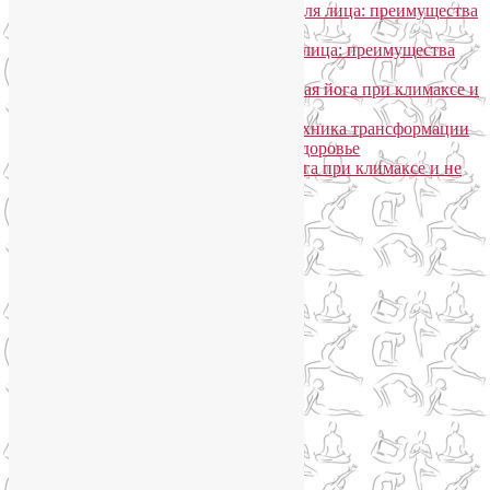
Лия Волова
к записи
SmartYoga для лица: преимущества
моего подхода
Надежда
к записи
SmartYoga для лица: преимущества
моего подхода
Лия Волова
к записи
Гормональная йога при климаксе и
не только
Лия Волова
к записи
Даосская техника трансформации
сексуальной энергии в женское здоровье
Ирина
к записи
Гормональная йога при климаксе и не
только
Сайт работает на WordPress
Phone
Telegram
WhatsApp
WhatsApp
+79250568266
Phone
+79250568266
Telegram
@Liya_Volova