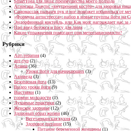
SmartYoga для лица: преимущества моего подхода
Агнисара Дхаути: «внутренний костёр» для здоровья пищ
Самомассаж пальцев рук и ног поможет избавиться от ме
«Формула антистресса»: набор в новые группы йоги на С
Эндорфинный коктейль, или Как мозг награждает нас за
Про вред ботокса и йогу для лица
Какие упражнения помогают при метеозависимости?
Рубрики
Арт-терапия
(4)
арт-тур
(2)
Асаны
(36)
Уроки йоги для начинающих
(3)
Аюрведа
(3)
Безопасная йога
(13)
Видео уроки йоги
(9)
Выставки
(1)
гормон молодости
(1)
Духовные практики
(2)
Женское здоровье
(12)
Здоровый образ жизни
(46)
Вегетарианская кухня
(2)
Здоровое питание
(15)
Питание беременной женщины
(1)