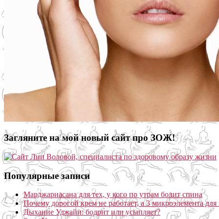
Загляните на мой новый сайт про ЗОЖ!
Популярные записи
Марджариасана для тех, у кого по утрам болит спина
Почему дорогой крем не работает, а 3 микроэлемента для 
Дыхание Уджайи: бодрит или усыпляет?