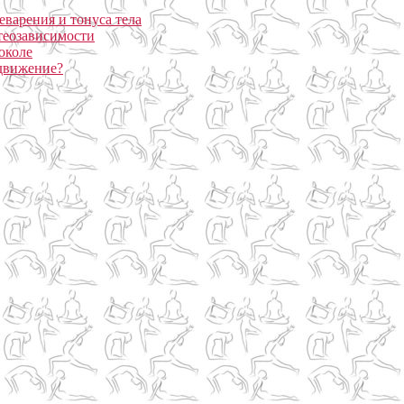
еварения и тонуса тела
теозависимости
околе
 движение?