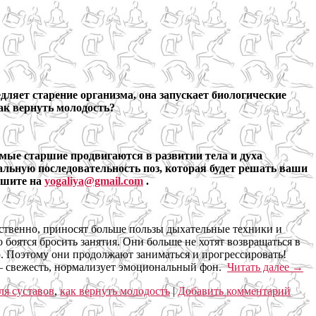
дляет старение организма, она запускает биологические
ак вернуть молодость?
самые старшие продвигаются в развитии тела и духа
альную последовательность поз, которая будет решать ваши
пишите на
yogaliya@gmail.com
.
тственно, приносят больше пользы дыхательные техники и
боятся бросить занятия. Они больше не хотят возвращаться в
ью. Поэтому они продолжают заниматься и прогрессировать!
 – свежесть, нормализует эмоциональный фон.
Читать далее
→
ля суставов
,
как вернуть молодость
|
Добавить комментарий