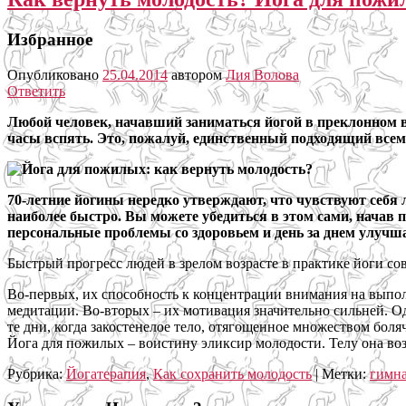
Избранное
Опубликовано
25.04.2014
автором
Лия Волова
Ответить
Любой человек, начавший заниматься йогой в преклонном во
часы вспять. Это, пожалуй, единственный подходящий всем
70-летние йогины нередко утверждают, что чувствуют себя л
наиболее быстро. Вы можете убедиться в этом сами, начав 
персональные проблемы со здоровьем и день за днем улучша
Быстрый прогресс людей в зрелом возрасте в практике йоги со
Во-первых, их способность к концентрации внимания на выпол
медитации. Во-вторых – их мотивация значительно сильней. О
те дни, когда закостенелое тело, отягощенное множеством бол
Йога для пожилых – воистину эликсир молодости. Телу она во
Рубрика:
Йогатерапия
,
Как сохранить молодость
|
Метки:
гимна