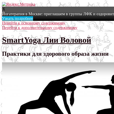
X
Йогатерапия в Москве: приглашаем в группы ЛФК и оздоровит
Узнать подробнее
Перейти к основному содержимому
Перейти к дополнительному содержимому
SmartYoga Лии Воловой
Практики для здорового образа жизни