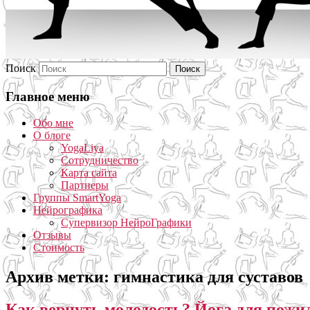
Поиск
Главное меню
Обо мне
О блоге
YogaLiya
Сотрудничество
Карта сайта
Партнеры
Группы SmartYoga
Нейрографика
Супервизор НейроГрафики
Отзывы
Стоимость
Архив метки:
гимнастика для суставов
Как вернуть молодость? Йога для пожи