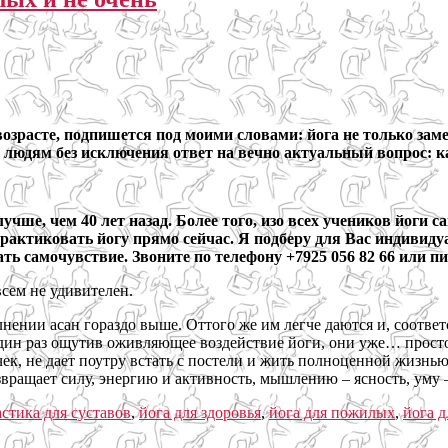
зрасте, подпишется под моими словами: йога не только заме
 людям без исключения ответ на вечно актуальный вопрос: к
учше, чем 40 лет назад. Более того, изо всех учеников йоги 
практиковать йогу прямо сейчас
. Я подберу для Вас индивиду
ть самочувствие. Звоните по телефону +7925 056 82 66 или 
всем не удивителен.
нении асан гораздо выше. Оттого же им легче даются и, соотве
дин раз ощутив оживляющее воздействие йоги, они уже… просто 
ячек, не дает поутру встать с постели и жить полноценной жизн
звращает силу, энергию и активность, мышлению – ясность, уму
стика для суставов
,
йога для здоровья
,
йога для пожилых
,
йога д